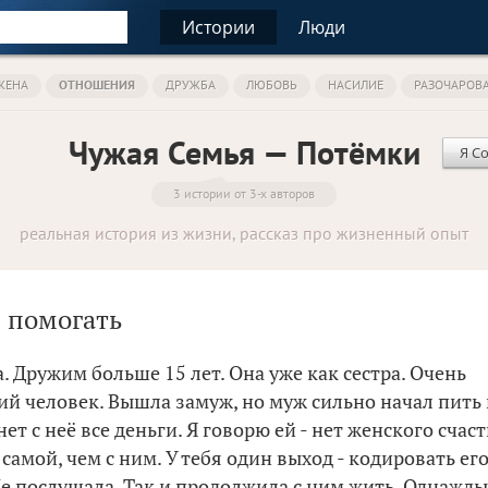
Истории
Люди
ЖЕНА
ОТНОШЕНИЯ
ДРУЖБА
ЛЮБОВЬ
НАСИЛИЕ
РАЗОЧАРОВ
Чужая Семья — Потёмки
Я Со
3 истории от 3-х авторов
реальная история из жизни, рассказ про жизненный опыт
 помогать
. Дружим больше 15 лет. Она уже как сестра. Очень
й человек. Вышла замуж, но муж сильно начал пить 
нет с неё все деньги. Я говорю ей - нет женского счаст
 самой, чем с ним. У тебя один выход - кодировать его
 Не послушала. Так и продолжила с ним жить. Однажды