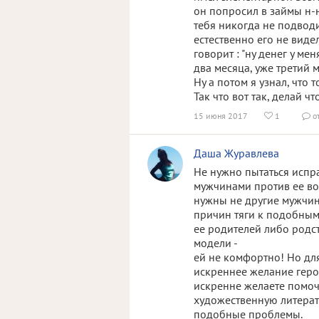
он попросил в займы н-ну
тебя никогда не подводил
естественно его не видел
говорит : "ну денег у ме
два месяца, уже третий м
Ну а потом я узнал, что 
Так что вот так, делай ч
15 июня 2017
1
о


Даша Журавлева
Не нужно пытаться испра
мужчинами против ее во
нужны не другие мужчин
причин тяги к подобны
ее родителей либо родс
модели -
ей не комфортно! Но для
искреннее желание герои
искренне желаете помоч
художественную литерат
подобные проблемы.