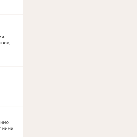
ии.
изок,
мимо
с ними