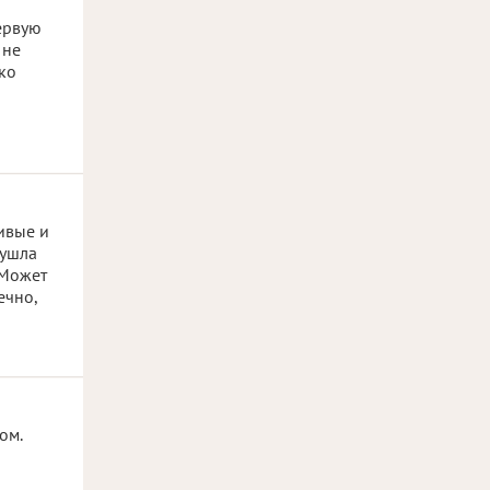
первую
 не
ько
ивые и
 ушла
 Может
ечно,
ом.