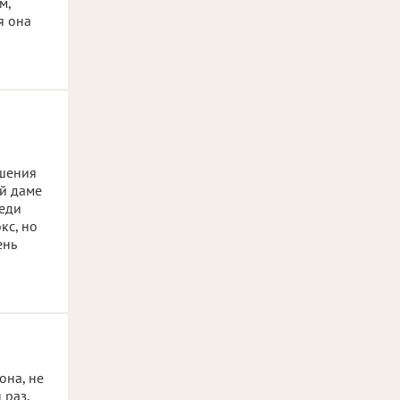
м,
я она
ошения
ей даме
реди
кс, но
ень
она, не
 раз,