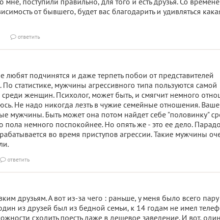
 мне, поступили правильно, для того и есть друзья. Со времене
висимость от бывшего, будет вас благодарить и удивляться кака
ответить

е любят подчинятся и даже терпеть побои от представителей
 По статистике, мужчины агрессивного типа пользуются самой
среди женщин. Психолог, может быть, и смягчит немного отн
юсь. Не надо никогда лезть в чужие семейные отношения. Ваш
ые мужчины. Быть может она потом найдет себе "половинку" с
 пола немного поспокойнее. Но опять же - это ее дело. Парадо
рабатывается во время приступов агрессии. Такие мужчины оч
ли.
ответить

им друзьям. А вот из-за чего : раньше, у меня было всего пару
 один из друзей был из бедной семьи, к 14 годам не имел телеф
жности сходить поесть даже в дешевое заведение. И вот, один