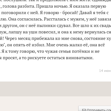
, голова разбита. Пришла ночью. Я оказала первую
поговорили с ней. Я говорю - бросай! Давай я тебя с
. Она согласилась. Рассталась с мужем, у неё завяз
другом, он с неё пылинки сдувал. Все шло к их свадь
уж, лапшу на уши повесил, и она к нему вернулась сн
й! Через месяц прибежала ко мне снова, состояние х
ю", он опять её избил. Мне очень жалко её, она всё
 Я к тому говорю, что чужая семья потёмки и не
 просят, а то рискуете остаться виноватыми.
14 июн
Отправить с