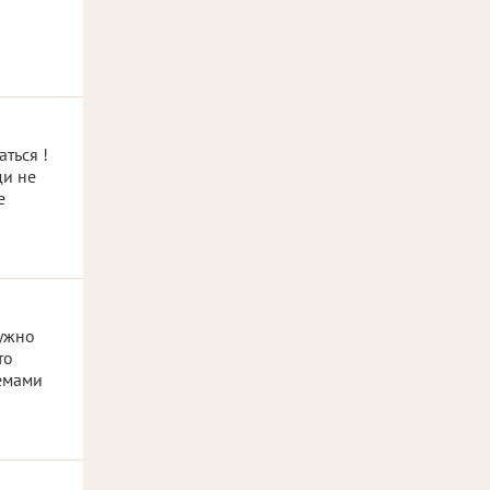
ться !
ди не
е
нужно
то
лемами