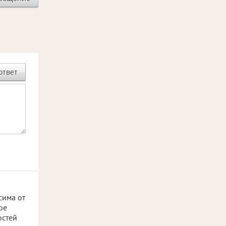
ответ
сима от
ое
остей