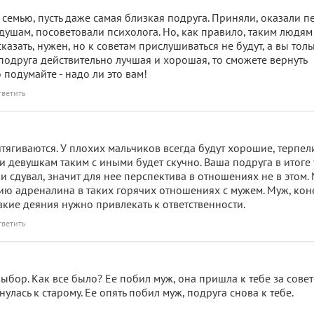
 семью, пусть даже самая близкая подруга. Приняли, оказали 
душам, посоветовали психолога. Но, как правило, таким людям
казать, нужен, но к советам прислушиваться не будут, а вы тол
 подруга действительно лучшая и хорошая, то сможете вернуть
о подумайте - надо ли это вам!
тветить
ягиваются. У плохих мальчиков всегда будут хорошие, терпел
и девушкам таким с иными будет скучно. Ваша подруга в итоге
ки сдувал, значит для нее перспектива в отношениях не в этом.
ию адреналина в таких горячих отношениях с мужем. Муж, кон
акие деяния нужно привлекать к ответственности.
тветить
выбор. Как все было? Ее побил муж, она пришла к тебе за совет
улась к старому. Ее опять побил муж, подруга снова к тебе.