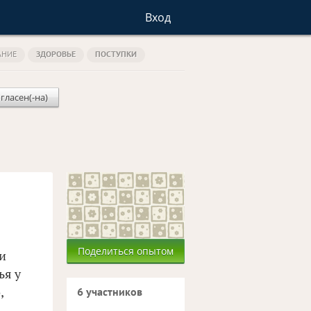
Вход
АНИЕ
ЗДОРОВЬЕ
ПОСТУПКИ
гласен(-на)
Поделиться опытом
и
ья у
,
6 участников