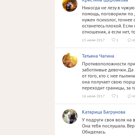
Никогда не лезу в чужую
помощь, поговорили по 
нужен психолог, точнее с
останетесь плохой. Если
отношения, а если нет, т
15 июня 2017
1
о


Татьяна Чагина
Противоположности прит
заботливые девочки. Да 
от того, кто с нее пылин
она получает свою порц
переходит границы, за т
16 июня 2017
1
о


Катарица Багрунова
У подруги своя воля на 
Она тебя послушала. Верн
Обиделась.