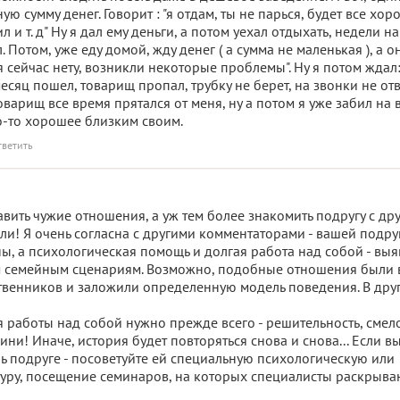
ю сумму денег. Говорит : "я отдам, ты не парься, будет все хор
 и т. д" Ну я дал ему деньги, а потом уехал отдыхать, недели на
. Потом, уже еду домой, жду денег ( а сумма не маленькая ), а о
ня сейчас нету, возникли некоторые проблемы". Ну я потом ждал:
есяц пошел, товарищ пропал, трубку не берет, на звонки не отв
товарищ все время прятался от меня, ну а потом я уже забил на в
то-то хорошее близким своим.
тветить
вить чужие отношения, а уж тем более знакомить подругу с др
ли! Я очень согласна с другими комментаторами - вашей подру
ы, а психологическая помощь и долгая работа над собой - вы
м семейным сценариям. Возможно, подобные отношения были 
твенников и заложили определенную модель поведения. В дру
 работы над собой нужно прежде всего - решительность, смело
ни! Иначе, история будет повторяться снова и снова... Если в
ь подруге - посоветуйте ей специальную психологическую или
уру, посещение семинаров, на которых специалисты раскрыва