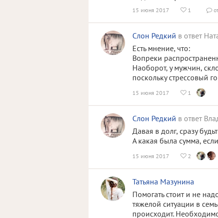
15 июня 2017
1
о


Слон Редкий
в ответ Нат
Есть мнение, что:
Вопреки распространенн
Наоборот, у мужчин, скл
поскольку стрессовый го
15 июня 2017
1

Слон Редкий
в ответ Вл
Давая в долг, сразу будьт
А какая была сумма, если
15 июня 2017
2

Татьяна Мазунина
Помогать стоит и не над
тяжелой ситуации в семь
происходит. Необходимо