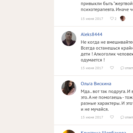
привыкли быть "жертвой"
психотерапевта. Иначе ч
15 июня 2017
2

Aleks8444
Не когда не вмешивайтес
Всегда останешься крайн
дети ! Алкоголик челове
одумается !
15 июня 2017
отве


Ольга Вискина
Мда.. вот так подруга. 
это. А не помогаешь - то
разные характеры. И этот
и не мучайся.
15 июня 2017
отве


Кристина Щербакова