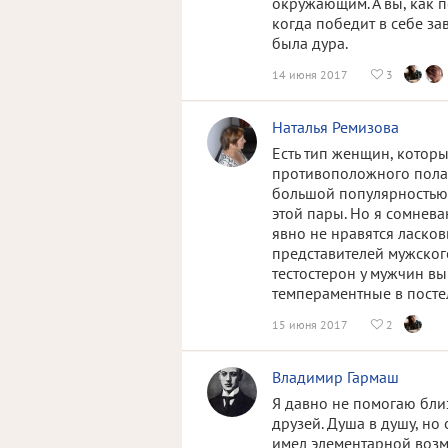
окружающим. А вы, как по
когда победит в себе за
была дура.
14 июня 2017
3

Наталья Ремизова
Есть тип женщин, которы
противоположного пола.
большой популярностью 
этой пары. Но я сомнева
явно не нравятся ласков
представителей мужского
тестостерон у мужчин вы
темпераментные в посте
15 июня 2017
2

Владимир Гармаш
Я давно не помогаю близк
друзей. Душа в душу, но
имел элементарной возмо