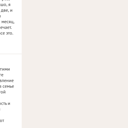
ошо, я
 две, и
н
 месяц,
ечает.
се это.
угими
ге
явление
в семье
гой
сть и
ы
ют