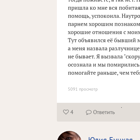
пришла ко мне вся побитая
помощь, успокоила. Наутро 
парнем хорошим познакомлю
хорошие отношения с моим 
Тут объявился её бывший м
а меня назвала разлучнице
не бывает. Я вызвала "скору
осознала и мы помирились.
помогайте раньше, чем тебя
5091 просмотр
.
4
Ответить

