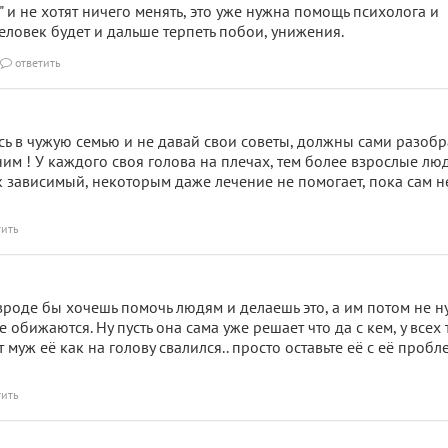
 и не хотят ничего менять, это уже нужна помощь психолога и
еловек будет и дальше терпеть побои, унижения.
ответить

ь в чужую семью и не давай свои советы, должны сами разобра
им ! У каждого своя голова на плечах, тем более взрослые лю
к зависимый, некоторым даже лечение не помогает, пока сам н
тить
И вроде бы хочешь помочь людям и делаешь это, а им потом не 
же обижаются. Ну пусть она сама уже решает что да с кем, у всех 
 муж её как на голову свалился.. просто оставьте её с её проб
тить