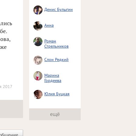
Денис Булыгин
ались
Анна
бе.
ова,
Роман
уже
Стрельников
Слон Редкий
Марина
Гордеева
я 2017
Юлия Буцкая
ещё
ообщение