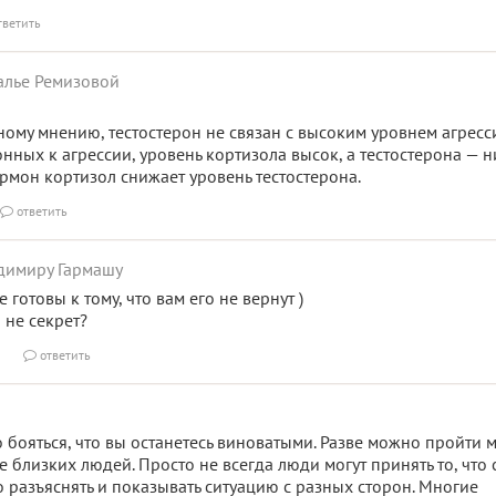
тветить
алье Ремизовой
ому мнению, тестостерон не связан с высоким уровнем агресс
онных к агрессии, уровень кортизола высок, а тестостерона — н
рмон кортизол снижает уровень тестостерона.
ответить

адимиру Гармашу
е готовы к тому, что вам его не вернут )
 не секрет?
ответить

о бояться, что вы останетесь виноватыми. Разве можно пройти 
е близких людей. Просто не всегда люди могут принять то, что 
 разъяснять и показывать ситуацию с разных сторон. Многие