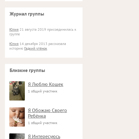
Журнал группы
Юлия
21 августа 2019 присоединилась к
группе
Юлия
14 декабря 2013 рассказала
историю
Гадкий утёнок
Близкие группы
Я Люблю Кошек
1 общий участник
Я Обожаю Своего
Ребёнка
1 общий участник
Я Интересуюсь