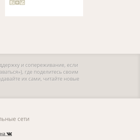
оддержку и сопереживание, если
ваться»), где поделитесь своим
давайте их сами, читайте новые
льные сети
 на
