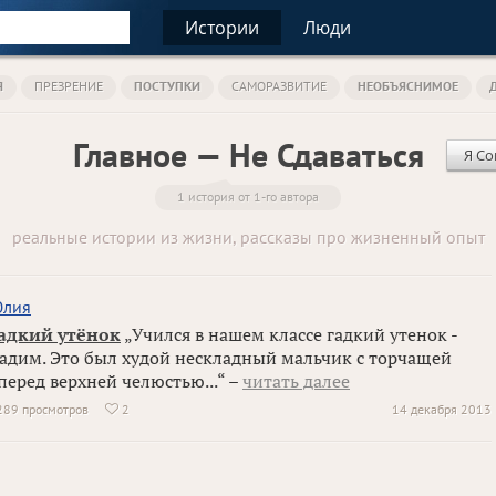
Истории
Люди
Я
ПРЕЗРЕНИЕ
ПОСТУПКИ
САМОРАЗВИТИЕ
НЕОБЪЯСНИМОЕ
Главное — Не Сдаваться
Я Со
1 история от 1-го автора
реальные истории из жизни, рассказы про жизненный опыт
лия
адкий утёнок
„Учился в нашем классе гадкий утенок -
адим. Это был худой нескладный мальчик с торчащей
перед верхней челюстью...“ –
читать далее
289 просмотров
2
14 декабря 2013
