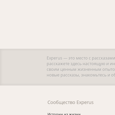
Experus — это место с рассказам
расскажете здесь настоящую и ин
своим ценным жизненным опытом.
новые рассказы, знакомьтесь и 
Сообщество Experus
Истории из жизни