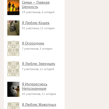
Семья — Главная
Ценность
29 участников, 6 историй
Я Люблю Кошек
92 участника, 21 история
Я Огородник
7 участников, 3 истории
Я Люблю Зверушек
7 участников, 11 историй
Я Интересуюсь
Непознанным
45 участников, 21 история
Я Люблю Животных