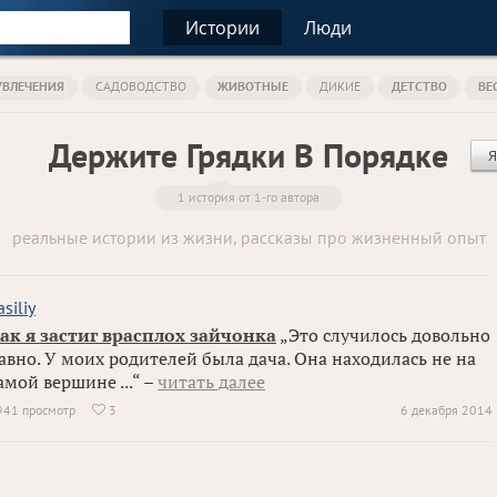
Истории
Люди
УВЛЕЧЕНИЯ
САДОВОДСТВО
ЖИВОТНЫЕ
ДИКИЕ
ДЕТСТВО
ВЕ
Держите Грядки В Порядке
Я
1 история от 1-го автора
реальные истории из жизни, рассказы про жизненный опыт
asiliy
ак я застиг врасплох зайчонка
„Это случилось довольно
авно. У моих родителей была дача. Она находилась не на
амой вершине ...“ –
читать далее
941 просмотр
3
6 декабря 2014
