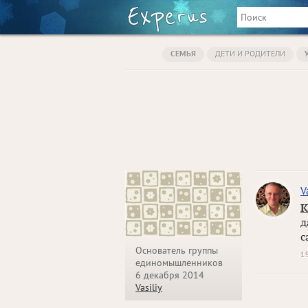
СЕМЬЯ
ДЕТИ И РОДИТЕЛИ
V
К
д
с
Основатель группы
1
единомышленников
6 декабря 2014
Vasiliy