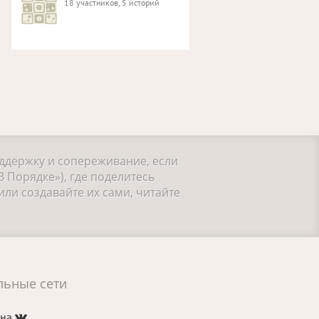
18 участников, 5 историй
оддержку и сопереживание, если
 Порядке»), где поделитесь
ли создавайте их сами, читайте
льные сети
 на
