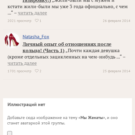
газировку!)
„Жили-были мы с мужем и
кстати жили-были мы уже 3 года официально, с чем
...“ –
читать далее
2021 просмотр
1
26 февраля 2014

Natasha_Fox
Личный опыт об отношениях после
кольца! (Часть 1)
„Почти каждая девушка
(кроме отдельных зацикленных на чем-нибудь ...“ –
читать далее
1701 просмотр
2
25 февраля 2014

Иллюстраций нет
Добавьте сюда изображение на тему «
Мы Женаты
», и оно
станет аватаркой этой группы.