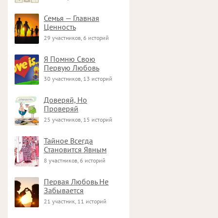
Семья — Главная
Ценность
29 участников, 6 историй
Я Помню Свою
Первую Любовь
30 участников, 13 историй
Доверяй, Но
Проверяй
25 участников, 15 историй
Тайное Всегда
Становится Явным
8 участников, 6 историй
Первая Любовь Не
Забывается
21 участник, 11 историй