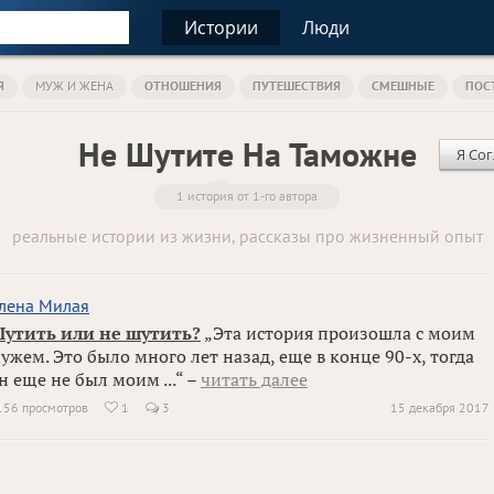
Истории
Люди
Я
МУЖ И ЖЕНА
ОТНОШЕНИЯ
ПУТЕШЕСТВИЯ
СМЕШНЫЕ
ПОС
Не Шутите На Таможне
Я Сог
1 история от 1-го автора
реальные истории из жизни, рассказы про жизненный опыт
лена Милая
утить или не шутить?
„Эта история произошла с моим
ужем. Это было много лет назад, еще в конце 90-х, тогда
н еще не был моим ...“ –
читать далее
156 просмотров
1
3
15 декабря 2017
