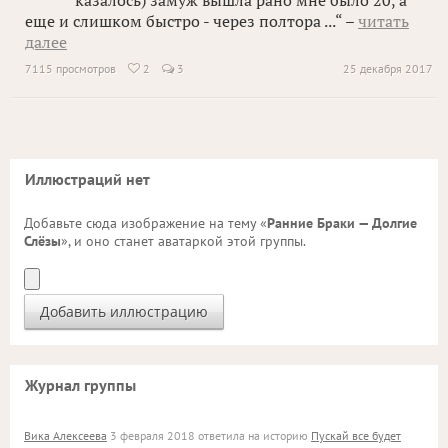
казалось) замуж вышла рано мне было 20, а
еще и слишком быстро - через полтора ...“ –
читать
далее
7115 просмотров
2
3
25 декабря 2017

Иллюстраций нет
Добавьте сюда изображение на тему «
Ранние Браки — Долгие
Слёзы
», и оно станет аватаркой этой группы.
Журнал группы
Вика Алексеева
3 февраля 2018 ответила на историю
Пускай все будет