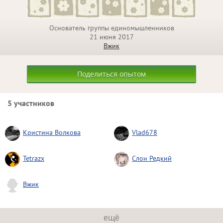
Основатель группы единомышленников
21 июня 2017
Вжик
Поделиться опытом
5 участников
Кристина Волкова
Vlad678
Tetrazx
Слон Редкий
Вжик
ещё