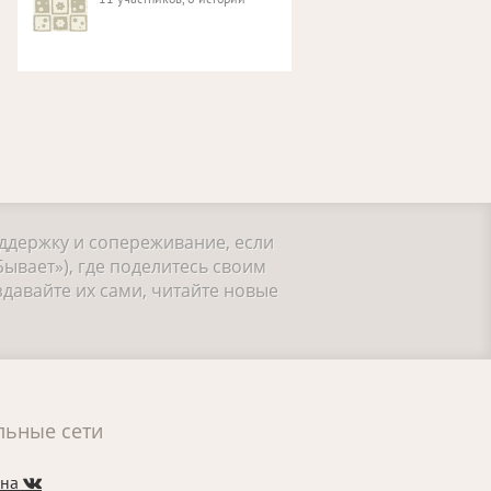
оддержку и сопереживание, если
ывает»), где поделитесь своим
давайте их сами, читайте новые
льные сети
 на
