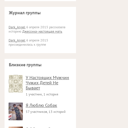
Журнал группы
Dark_Angel
6 апреля 2015 рассказала
историю
Джессика- настоящая мать
Dark_Angel
6 апреля 2015
присоединилась к группе
Близкие группы
У Настоящих Мужчин
Чужих Детей Не
Бывает
1 участник, 1 история
Я Люблю Собак
57 участников, 13 историй