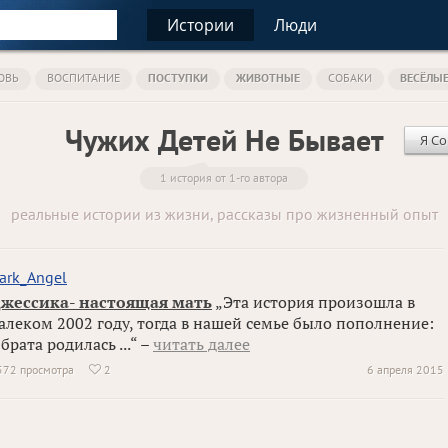
Истории
Люди
ОВЬ
ВОСПИТАНИЕ
ПОСТУПКИ
ЖИВОТНЫЕ
СОБАКИ
ВЕСЁЛЫ
Чужих Детей Не Бывает
Я Со
1 история от 1-го автора
реальные истории из жизни, рассказы про жизненный опыт
ark_Angel
жессика- настоящая мать
„Эта история произошла в
алеком 2002 году, тогда в нашей семье было пополнение:
 брата родилась ...“ –
читать далее
572 просмотра
2
6 апреля 2015
