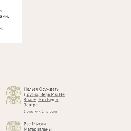
з
ами,
и.
м
Нельзя Осуждать
Других, Ведь Мы Не
Знаем, Что Будет
Завтра
1 участник, 1 история
й
Все Мысли
Материальны