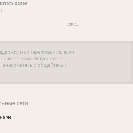
читать далее
14
ещё...
оддержку и сопереживание, если
нным опытом. Вступайте в
, знакомьтесь и общайтесь с
льные сети
 на
