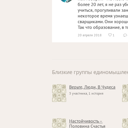
более 20 лет, я не раз 
учиться, прогуливали зан
некоторое время узнаеш
сварщиками. Они хорошо
Так что образование, в 
20 апреля 2018
1


Близкие группы единомышле
Верьте, Люди, В Чудеса
3 участника, 1 история
Настойчивость –
Половина Счастья