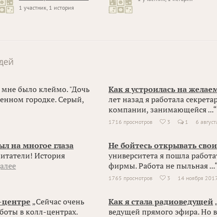
1 участник, 1 история
дей
а мне было клеймо. "Дочь
Как я устроилась на жела
енном городке. Серый,
лет назад я работала секрет
компании, занимающейся ...“
1716 просмотров
3
1
6 авгус

л на многое глаза
Не бойтесь открывать сво
читатели! История
университета я пошла работа
далее
фирмы. Работа не пыльная ...
1765 просмотров
3
14 ноября 201

-центре
„Сейчас очень
Как я стала радиоведущей
„
боты в колл-центрах.
ведущей прямого эфира. Но в