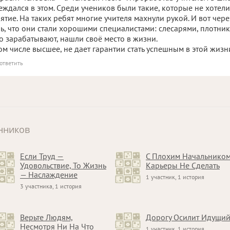
убеждался в этом. Среди учеников были такие, которые не хотели
ятие. На таких ребят многие учителя махнули рукой. И вот чере
ь, что они стали хорошими специалистами: слесарями, плотник
 зарабатывают, нашли своё место в жизни.
том числе высшее, не дает гарантии стать успешным в этой жизн
ответить
нников
Если Труд —
С Плохим Начальнико
Удовольствие, То Жизнь
Карьеры Не Сделать
— Наслаждение
1 участник, 1 история
3 участника, 1 история
Верьте Людям,
Дорогу Осилит Идущи
Несмотря Ни На Что
1 участник, 1 история