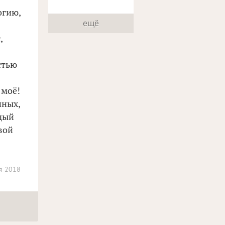
огию,
ещё
,
стью
 моё!
нных,
ждый
вой
я 2018