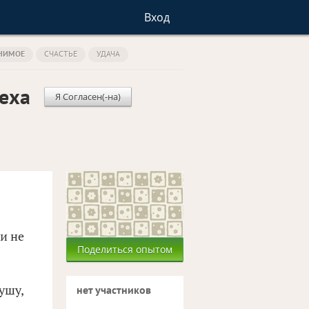
Вход
НИМОЕ
СЧАСТЬЕ
УДАЧА
еха
Я Согласен(-на)
 и не
Поделиться опытом
ушу,
нет участников