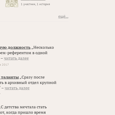
1 участник, 1 история
ещё...
емую должность
„Несколько
арем-референтом в одной
 –
читать далее
та 2017
и таланты
„Сразу после
ть в архивный отдел крупной
“ –
читать далее
7
С детства мечтала стать
от, когда пришло время