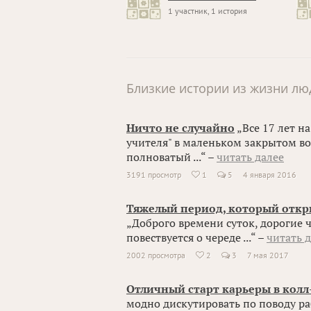
1 участник, 1 история
Близкие истории из жизни лю
Ничто не случайно
„Все 17 лет н
учителя" в маленьком закрытом во
полноватый ...“ –
читать далее
3191 просмотр
1
5
4 января 2016

Тяжелый период, который откры
„Доброго времени суток, дорогие 
повествуется о череде ...“ –
читать 
2002 просмотра
2
3
7 мая 2017

Отличный старт карьеры в колл
модно дискутировать по поводу ра