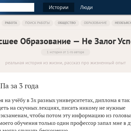
Истории
Люди
РАБОТА
ПОИСК РАБОТЫ
ОБЩЕСТВО
ОБРАЗОВАНИЕ
НЕОБЪЯС
сшее Образование — Не Залог Усп
1 история от 1-го автора
реальная история из жизни, рассказ про жизненный опыт
а за 3 года
я на учёбу в 3х разных университетах, диплома я так
идеть на скучных лекциях, писать никому не нужные
к экзаменам, чтобы потом эту информацию из головы
моего обучения только один профессор запал мне в д
я могла слушать бесконечно.