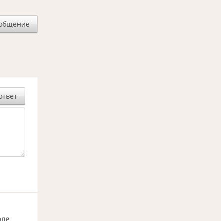
ообщение
ответ
оле