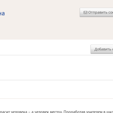
на
Отправить с
Добавить 
красит человека – а человек место». Проработав учителем в шк