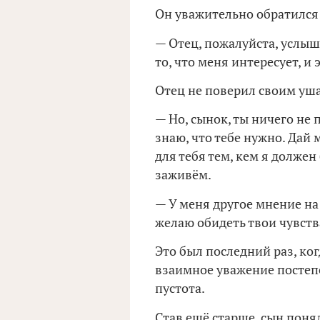
Он уважительно обратился 
— Отец, пожалуйста, услыш
то, что меня интересует, и
Отец не поверил своим уша
— Но, сынок, ты ничего не
знаю, что тебе нужно. Дай 
для тебя тем, кем я должен
заживём.
— У меня другое мнение на 
желаю обидеть твои чувства
Это был последний раз, ко
взаимное уважение постепе
пустота.
Став ещё старше, сын понял