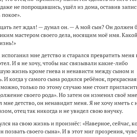
, даже не попрощавшись, ушёл из дома, оставив запис
 покое».
дцать лет ждал! — думал он. — А мой сын? Он должен 
ликим мастером своего дела, носящим моё имя. Како
изнь!»
к испоганил мне детство и старался превратить меня 
отел. И я не хочу, чтобы нас связывали какие-либо
йшую жизнь кроме гнева и ненависти между сыном и
. И когда у самого сына родился ребёнок, прекрасная
зможно, только по этому случаю мне стоит пригласит
должение своего рода». Но затем он изменил своё мн
 мне детство, он ненавидит меня. Я не хочу иметь с
зом, отец так никогда и не увидел свою внучку.
лся на свою жизнь и произнёс: «Наверное, сейчас, к
н позвать своего сына». И в этот миг прозрения, чув