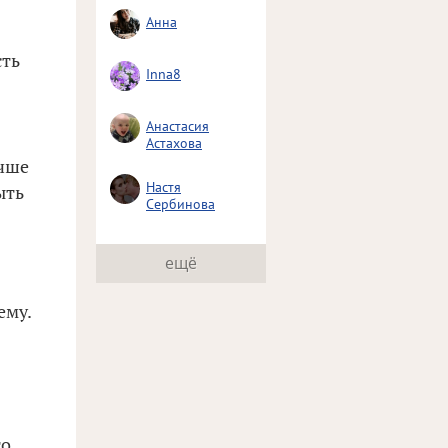
Анна
сть
Inna8
Анастасия
Астахова
учше
Настя
ыть
Сербинова
ещё
ему.
о,