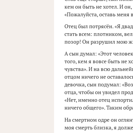
кем он быть не хотел. И он
«Пожалуйста, оставь меня в
Отец был потрясён. «Я два
стать всем: плотником, ве
позор! Он разрушил мою ж
А сын думал: «Этот челове
того, кем я вовсе быть не х
чувства». И на всю дальне
отцом ничего не оставалось
девочка, сын подумал: «Во
отца, чтобы он увидел про
«Нет, именно отец испортил
ничего общего». Таким обра
На смертном одре он огляну
моя смерть близка, я долже