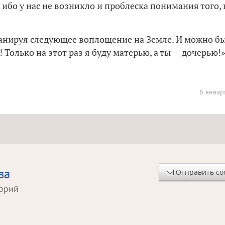
 — ибо у нас не возникло и проблеска понимания того, 
ланируя следующее воплощение на Земле. И можно б
Только на этот раз я буду матерью, а ты — дочерью!»
6 январ
ва
Отправить с
торий