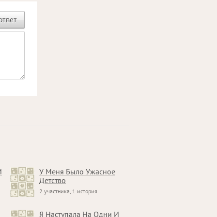
ответ
И
У Меня Было Ужасное
Детство
2 участника, 1 история
Я Наступала На Одни И