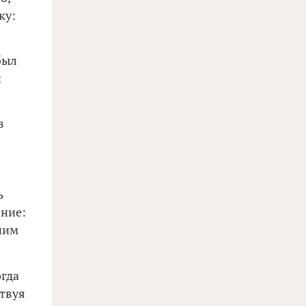
ку:
был
й
в
ь
ение:
 ним
огда
ствуя