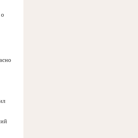
 о
асно
тил
ший