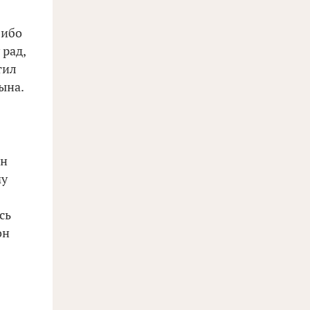
 ибо
 рад,
тил
ына.
он
му
сь
он