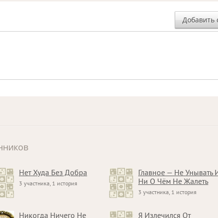
Добавить 
нников
Нет Худа Без Добра
Главное — Не Унывать 
Ни О Чём Не Жалеть
3 участника, 1 история
3 участника, 1 история
Никогда Ничего Не
Я Излечился От