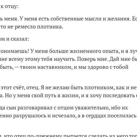
к отцу:
ь меня. У меня есть собственные мысли и желания. Е
 это не ремесло плотника.
м и сказал:
 понимаешь! У меня больше жизненного опыта, и я л
мне всему этому тебя научить. Поверь мне. Дай мне б
 быть, — твоим наставником, и мы здорово с тобой
этот счёт, отец. Я не желаю быть плотником, как и не
. Но у меня свой путь в жизни, и я хочу последовать 
гда сын разговаривал с отцом уважительно, ибо их
нно разрушалось и исчезало, а в сердцах поселилась
, что отец по-прежнему пытается сделать из него тог