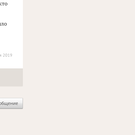
кто
ыло
я 2019
ообщение