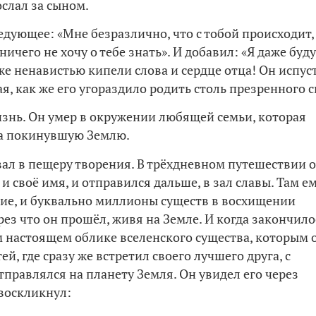
слал за сыном.
ледующее: «Мне безразлично, что с тобой происходит,
ичего не хочу о тебе знать». И добавил: «Я даже буду
 же ненавистью кипели слова и сердце отца! Он испус
я, как же его угораздило родить столь презренного с
знь. Он умер в окружении любящей семьи, которая
да покинувшую Землю.
ал в пещеру творения. В трёхдневном путешествии 
и своё имя, и отправился дальше, в зал славы. Там е
ние, и буквально миллионы существ в восхищении
рез что он прошёл, живя на Земле. И когда закончило
ём настоящем облике вселенского существа, которым 
ей, где сразу же встретил своего лучшего друга, с
тправлялся на планету Земля. Он увидел его через
воскликнул: