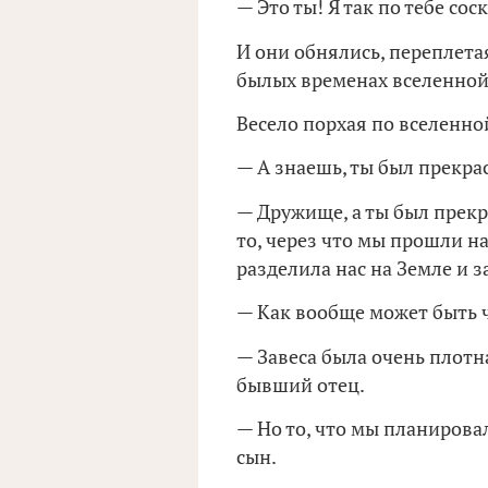
— Это ты! Я так по тебе сос
И они обнялись, переплета
былых временах вселенной,
Весело порхая по вселенно
— А знаешь, ты был прекра
— Дружище, а ты был прекр
то, через что мы прошли н
разделила нас на Земле и з
— Как вообще может быть 
— Завеса была очень плотна
бывший отец.
— Но то, что мы планирова
сын.