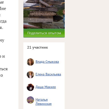
ые
Мне
ы
огда
я.
Поделиться опытом
чу
21 участник
о и
Влада Смыкова
ться
Елена Васильева
ло
Даша Маккер
Наталья
Левинская