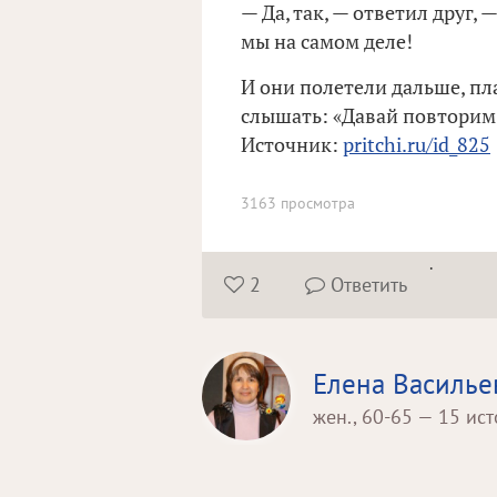
— Да, так, — ответил друг,
мы на самом деле!
И они полетели дальше, п
слышать: «Давай повторим! 
Источник:
pritchi.ru/id_825
3163 просмотра
.
2
Ответить


Елена Василье
жен., 60-65 — 15 ис