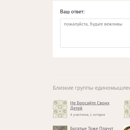
Ваш ответ:
Близкие группы единомышле
Не Бросайте Своих
Детей
4 участника, 1 история
Богатые Тоже Плачут