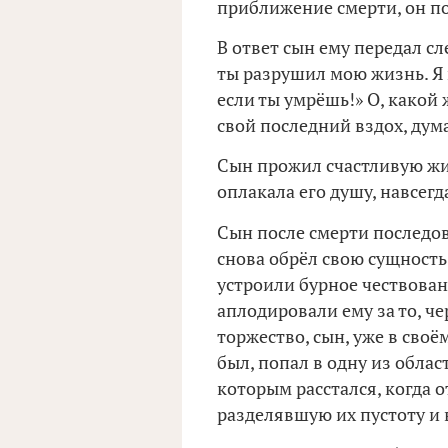
приближение смерти, он по
В ответ сын ему передал с
ты разрушил мою жизнь. Я н
если ты умрёшь!» О, какой
свой последний вздох, дума
Сын прожил счастливую жи
оплакала его душу, навсег
Сын после смерти последов
снова обрёл свою сущность 
устроили бурное чествова
аплодировали ему за то, че
торжество, сын, уже в сво
был, попал в одну из област
которым расстался, когда о
разделявшую их пустоту и 