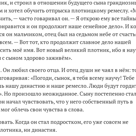
чик, и строил в отношении будущего сына грандиозн
м и хотел обучить отпрыска плотницкому ремеслу. «
ить, — часто говаривал он. — Я открою ему все тайн
понравится и он продолжит наше семейное дело». И к
я он мальчиком, отец был на седьмом небе от счасть
всем. — Вот тот, кто продолжит славное дело нашей
носить моё имя. Вот новый великий плотник, ибо я нау
ы с сыном здорово заживём».
. Он любил своего отца. И отец души не чаял в нём: т
иговаривая: «Погоди, сынок, я тебя всему научу! Тебе
ь нашу династию и наше ремесло. Люди будут горди
». Но произошло неожиданное. Сыну постепенно ста
н начал чувствовать, что у него собственный путь в
 мог облечь свои чувства в слова.
ать. Когда он стал подростком, его уже совсем не
лотника, ни династия.