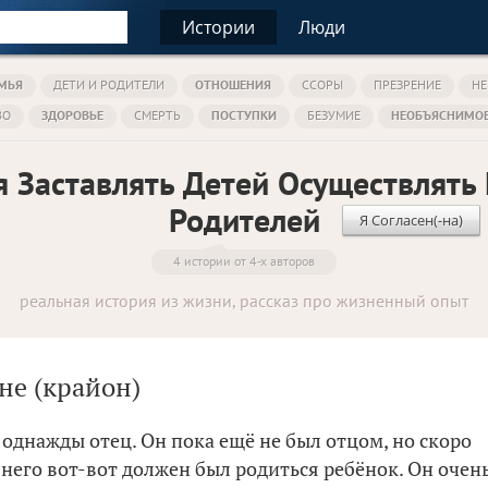
Истории
Люди
МЬЯ
ДЕТИ И РОДИТЕЛИ
ОТНОШЕНИЯ
ССОРЫ
ПРЕЗРЕНИЕ
НЕ
ВО
ЗДОРОВЬЕ
СМЕРТЬ
ПОСТУПКИ
БЕЗУМИЕ
НЕОБЪЯСНИМО
я Заставлять Детей Осуществлять
Родителей
Я Согласен(-на)
4 истории от 4-х авторов
реальная история из жизни, рассказ про жизненный опыт
не (крайон)
однажды отец. Он пока ещё не был отцом, но скоро
 него вот-вот должен был родиться ребёнок. Он очен