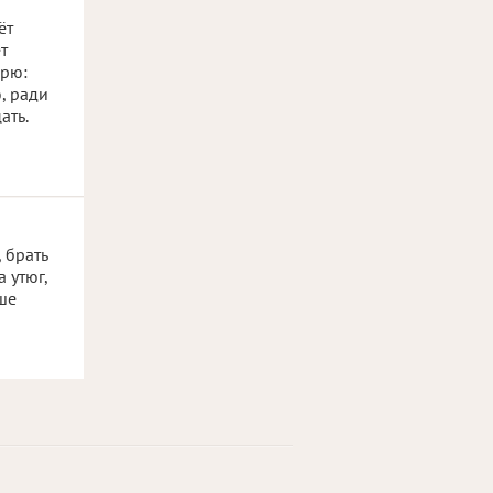
ёт
т
орю:
, ради
ать.
 брать
 утюг,
ьше