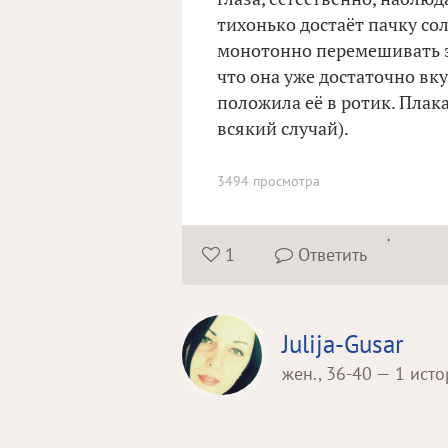
тихонько достаёт пачку соли
монотонно перемешивать э
что она уже достаточно вк
положила её в ротик. Плакал
всякий случай).
3494 просмотра
.
1
Ответить


Julija-Gusar
жен., 36-40 — 1 ист