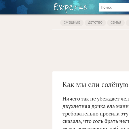
СМЕШНЫЕ
ДЕТСТВО
СЕМЬЯ
Как мы ели солёную
Ничего так не убеждает че
двухлетняя дочка ела манну
требовательно просила эту 
сказала, что соль брать не
глаза, естественно, наблюд