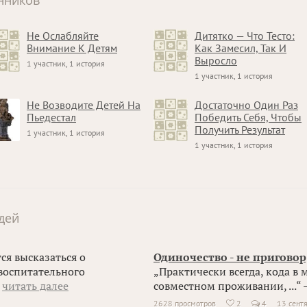
нников
Не Ослабляйте
Дитятко — Что Тесто:
Внимание К Детям
Как Замесил, Так И
Выросло
1 участник, 1 история
1 участник, 1 история
Не Возводите Детей На
Достаточно Один Раз
Пьедестал
Победить Себя, Чтобы
Получить Результат
1 участник, 1 история
1 участник, 1 история
дей
ся высказаться о
Одиночество - не приговор,
воспитательного
„Практически всегда, кода в 
–
читать далее
совместном проживании, ...“ 
2628 просмотров
2
4
13 сент
