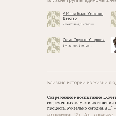
Близкие группы единомышле
У Меня Было Ужасное
Детство
2 участника, 1 история
Стоит Слушать Старших
1 участник, 1 история
Близкие истории из жизни лю
Современное воспитание
„Хочет
современных мамах и их видении 
процесса. Буквально сегодня, я ...“ 
1835 просмотров
3
5
18 июля 2017
