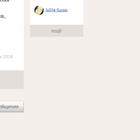
Julija-Gusar
в,
ещё
а 2018
ообщение