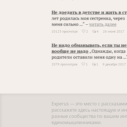
Не доедать в детстве и жить в с
лет родилась моя сестренка, через
меня сильно ...“ –
читать далее
10123 просмотра
2
4
26 июня 2017

Не надо обманывать, если ты н
вообще не надо
„Однажды, когда 
родители оставили меня одну на ...
2079 просмотров
1
1
9 декабря 2017

Experus — это место с рассказам
расскажете здесь настоящую и и
разные сообщества по вашим инте
единомышленниками.