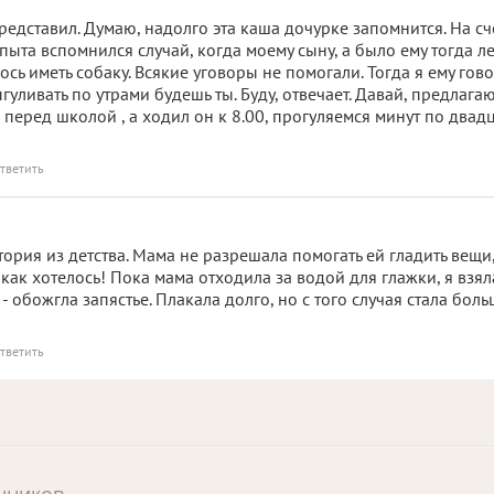
представил. Думаю, надолго эта каша дочурке запомнится. На сч
пыта вспомнился случай, когда моему сыну, а было ему тогда ле
ось иметь собаку. Всякие уговоры не помогали. Тогда я ему гов
гуливать по утрами будешь ты. Буду, отвечает. Давай, предлагаю
 перед школой , а ходил он к 8.00, прогуляемся минут по двадц
тветить
тория из детства. Мама не разрешала помогать ей гладить вещи,
ь как хотелось! Пока мама отходила за водой для глажки, я взяла
 - обожгла запястье. Плакала долго, но с того случая стала бол
тветить