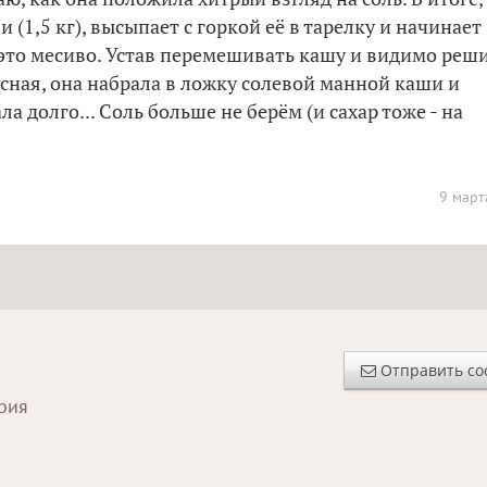
 (1,5 кг), высыпает с горкой её в тарелку и начинает
то месиво. Устав перемешивать кашу и видимо реши
усная, она набрала в ложку солевой манной каши и
а долго... Соль больше не берём (и сахар тоже - на
9 март
Отправить с
ория