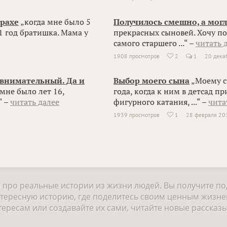
трахе
„когда мне было 5
Получилось смешно, а могл
 1 год братишка. Мама у
прекрасных сыновей. Хочу п
самого старшего ...“ –
читать 
1908 просмотров
2
1
20 дека

евнимательный. Да и
Выбор моего сына
„Моему с
мне было лет 16,
года, когда к ним в детсад 
“ –
читать далее
фигурного катания, ...“ –
чита
1939 просмотров
1
28 февраля 20

и про реальные истории из жизни людей. Вы получите п
нтересную историю, где поделитесь своим ценным жизне
ресам или создавайте их сами, читайте новые рассказы