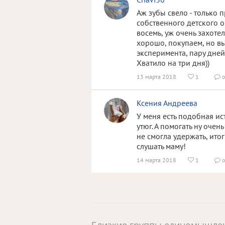
Аж зубы свело - только 
собственного детского о
восемь, уж очень захотел
хорошо, покупаем, но вы
эксперимента, пару дней
Хватило на три дня))
13 марта 2018
1
о


Ксения Андреева
У меня есть подобная ис
утюг. А помогать ну очен
не смогла удержать, итог
слушать маму!
14 марта 2018
1
о

