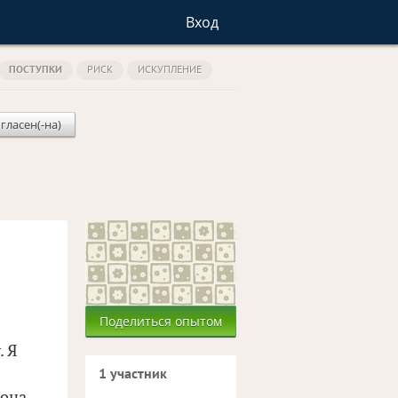
Вход
ПОСТУПКИ
РИСК
ИСКУПЛЕНИЕ
гласен(-на)
Поделиться опытом
. Я
1 участник
 она