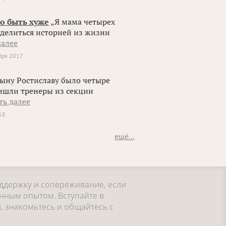
о быть хуже
„Я мама четырех
оделиться историей из жизни
далее
бря 2017
ыну Ростиславу было четыре
пришли тренеры из секции
ть далее
18
ещё...
оддержку и сопереживание, если
нным опытом. Вступайте в
, знакомьтесь и общайтесь с