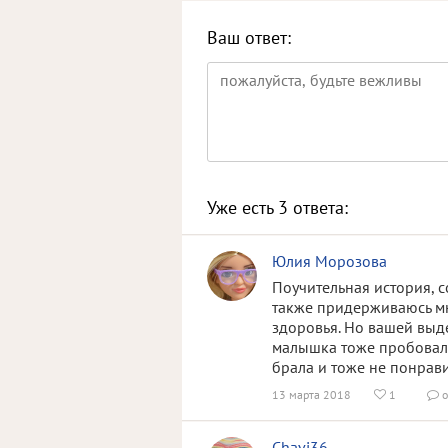
Ваш ответ:
Уже есть
3
ответа:
Юлия Морозова
Поучительная история, 
также придерживаюсь мне
здоровья. Но вашей выд
малышка тоже пробовала 
брала и тоже не понрави
13 марта 2018
1
о


Chavi36