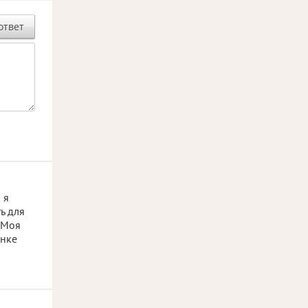
ответ
 я
ь для
 Моя
инке