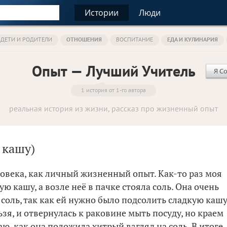
Истории
Люди
ДЕТИ И РОДИТЕЛИ
ОТНОШЕНИЯ
ВОСПИТАНИЕ
ЕДА И КУЛИНАРИЯ
Опыт — Лучший Учитель
Я Со
1 история от 1-го автора
реальная история из жизни, рассказ про жизненный опыт
 кашу)
ловека, как личный жизненный опыт. Как-то раз моя
ю кашу, а возле неё в пачке стояла соль. Она очень
соль, так как ей нужно было подсолить сладкую кашу
льзя, и отвернулась к раковине мыть посуду, но краем
аю, как она положила хитрый взгляд на соль. В итоге,