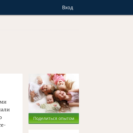
Вход
ами
лали
ю
Поделиться опытом
се-