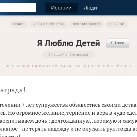
Истории
Люди
СЕМЬЯ
ДЕТИ И РОДИТЕЛИ
НЕОБЪЯСНИМОЕ
СЧАСТЬЕ
Я Люблю Детей
Я Тоже
5 историй от 5-и авторов
реальная история из жизни, рассказ про жизненный опыт
аграда!
 течении 7 лет супружества обзавестись своими детк
сь. Но огромное желание, терпение и вера в чудо сде
ы воспитываем дочь : долгожданную, любимую и саму
авное - не терять надежду и не опускать рук, тогда в
будутся!