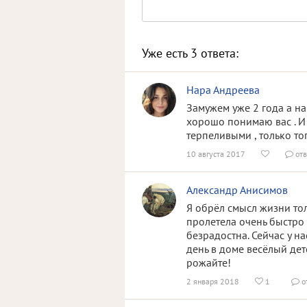
Уже есть
3
ответа:
Нара Андреева
Замужем уже 2 года а на
хорошо понимаю вас . И 
терпеливыми , только тог
10 августа 2017
отв


Александр Анисимов
Я обрёл смысл жизни то
пролетела очень быстро и
безрадостна. Сейчас у н
день в доме весёлый детс
рожайте!
2 января 2018
1
о

