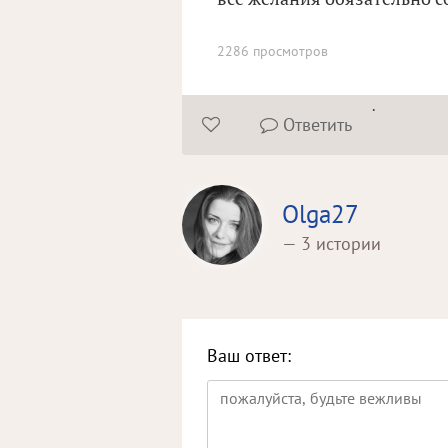
2286 просмотров
.
Ответить


Olga27
— 3 истории
Ваш ответ: