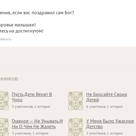
ния, если вас поздравил сам Бог?
доровья малышке!
йтесь на достигнутом!
тветить
нников
Пусть Дети Верят В
Не Бросайте Своих
Чудо
Детей
5 участников, 1 история
4 участника, 1 история
Главное — Не Унывать И
У Меня Было Ужасное
Ни О Чём Не Жалеть
Детство
3 участника, 1 история
2 участника, 1 история