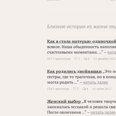
Близкие истории из жизни лю
Как я стала матерью-одиночко
всякое. Наша обыденность наполне
счастливыми моментами. ...“ –
чита
3577 просмотров
2
8
22 декабря 201

Как родились двойняшки
„Это и
сестры, где то трагичная, но в конц
могла родить ...“ –
читать далее
2363 просмотра
3
4
16 июня 2017

Женский выбор
„Я человек творче
занималась музыкой и решила связ
После окончания ...“ –
читать далее