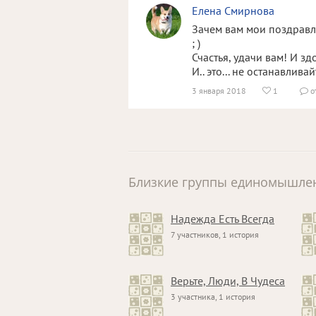
Елена Смирнова
Зачем вам мои поздравле
; )
Счастья, удачи вам! И з
И.. это... не останавлива
3 января 2018
1
о


Близкие группы единомышле
Надежда Есть Всегда
7 участников, 1 история
Верьте, Люди, В Чудеса
3 участника, 1 история