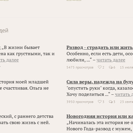
дей
й
„В жизни бывает
Развод - страдать или жит
на как грустными, так и
Особенно, если есть дети, ос
ть далее
любили, ...“ –
читать далее
7
5475 просмотров
2
6
15 июл

стория моей младшей
Сила веры, надежда на буд
е счастливая. Ольга не
"опустить руки" когда, казалос
Хочу поделиться ...“ –
читать 
3950 просмотров
3
3
23 сент

ский, с раннего детства
Новогодняя история или ка
ать свою жизнь с ней.
„Начиналась эта история не 
Нового Года-развод с мужем, .