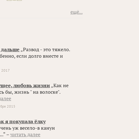
ещё...
ь дальше
„Развод - это тяжело.
обенно, если долго вместе и
я 2017
ущее, любовь жизни
„Как не
ь бы, жизнь " на волоске".
далее
ября 2015
к я покупала ёлку
очень уж весело-в канун
..“ –
читать далее