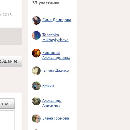
33 участника
я 2013
Сима Демидова
Tonechka
Mikhaylycheva
Виктория
Александровна
ообщение
Галина Джепко
Ямари
Александр
ответ
Анисимов
Елена Громова