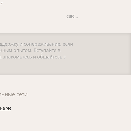
17
ещё...
оддержку и сопереживание, если
нным опытом. Вступайте в
, знакомьтесь и общайтесь с
льные сети
 на
