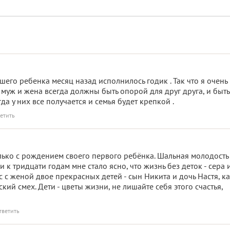
шего ребенка месяц назад исполнилось годик . Так что я очень
муж и жена всегда должны быть опорой для друг друга, и быть
да у них все получается и семья будет крепкой .
етить
лько с рождением своего первого ребёнка. Шальная молодость
 к тридцати годам мне стало ясно, что жизнь без деток - сера 
ас с женой двое прекрасных детей - сын Никита и дочь Настя, 
кий смех. Дети - цветы жизни, не лишайте себя этого счастья,
тветить