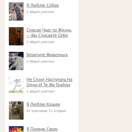
Я Люблю Собак
1 общий участник
Спасая Чью-то Жизнь
— Вы Спасаете Себя
1 общий участник
Берегите Животных
1 общий участник
Не Стоит Наступать На
Одни И Те Же Грабли
1 общий участник
Я Люблю Кошек
92 участника, 21 история
Я Помню Свою