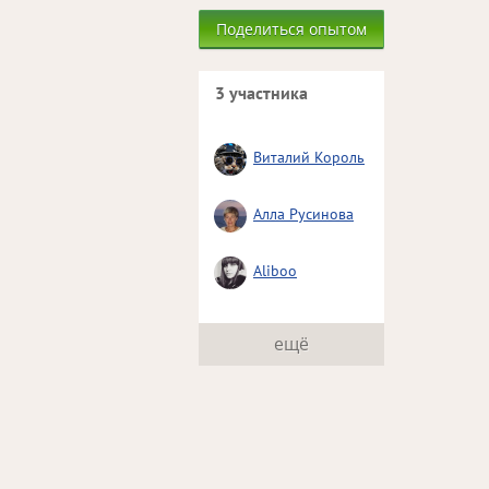
Поделиться опытом
3 участника
Виталий Король
Алла Русинова
Aliboo
ещё