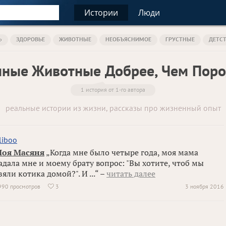
Истории
Люди
Ь
ЗДОРОВЬЕ
ЖИВОТНЫЕ
НЕОБЪЯСНИМОЕ
ГРУСТНЫЕ
ДЕТС
ные Животные Добрее, Чем Пор
1 история от 1-го автора
реальные истории из жизни, рассказы про жизненный опыт
liboo
оя Масяня
„Когда мне было четыре года, моя мама
адала мне и моему брату вопрос: "Вы хотите, чтоб мы
зяли котика домой?". И ...“ –
читать далее
990 просмотров
3
3 ноября 2016
