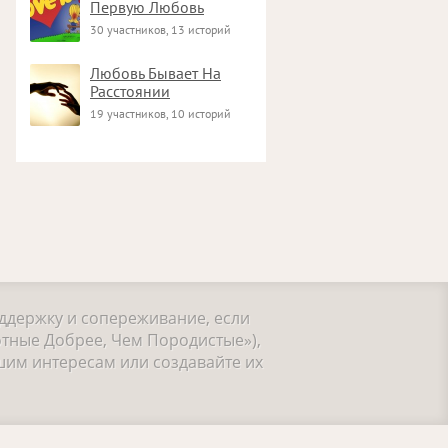
Первую Любовь
30 участников, 13 историй
Любовь Бывает На
Расстоянии
19 участников, 10 историй
оддержку и сопереживание, если
тные Добрее, Чем Породистые»),
шим интересам или создавайте их