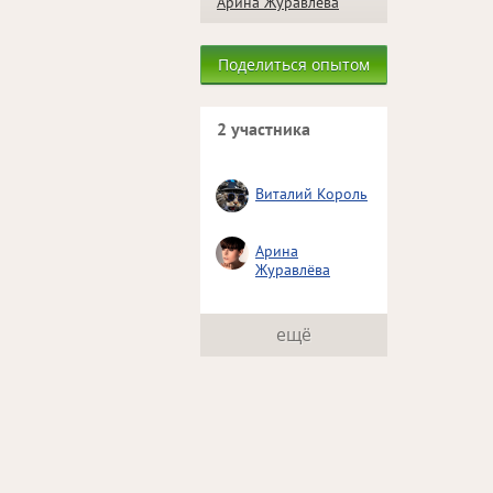
Арина Журавлёва
Поделиться опытом
2 участника
Виталий Король
Арина
Журавлёва
ещё