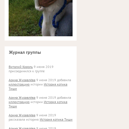
Журнал группы
Виталий Король
9 июня 2019
присоединился к группе
Арина Журавлёва
9 июня 2019 добавила
иллюстрацию
истории
История котика
Тиши
Арина Журавлёва
9 июня 2019 добавила
иллюстрацию
истории
История котика
Тиши
Арина Журавлёва
9 июня 2019
рассказала историю
История котика Тиши
Арина Журавлёва
9 июня 2019