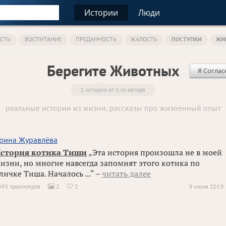
Истории
Люди
СТЬ
ВОСПИТАНИЕ
ПРЕДАННОСТЬ
ЖАЛОСТЬ
ПОСТУПКИ
ЖИ
Берегите Животных
Я Соглас
1 история от 1-го автора
реальные истории из жизни, рассказы про жизненный опыт
рина Журавлёва
стория котика Тиши
„Эта история произошла не в моей
изни, но многие навсегда запомнят этого котика по
личке Тиша. Началось ...“ –
читать далее
495 просмотров
2
2
9 июня 2019

