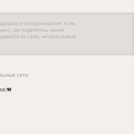
оддержку и сопереживание, если
ых»), где поделитесь своим
давайте их сами, читайте новые
льные сети
 на
