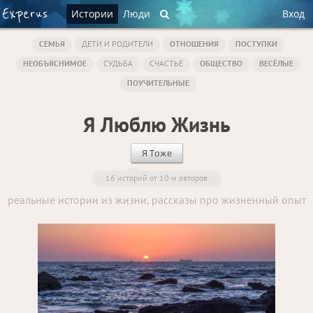
Истории
Люди
Вход
СЕМЬЯ
ДЕТИ И РОДИТЕЛИ
ОТНОШЕНИЯ
ПОСТУПКИ
НЕОБЪЯСНИМОЕ
СУДЬБА
СЧАСТЬЕ
ОБЩЕСТВО
ВЕСЁЛЫЕ
ПОУЧИТЕЛЬНЫЕ
Я Люблю Жизнь
Я Тоже
16 историй от 10-и авторов
реальные истории из жизни, рассказы про жизненный опыт