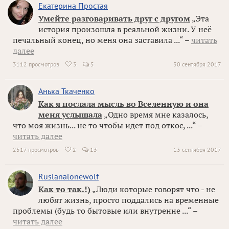
Екатерина Простая
Умейте разговаривать друг с другом
„Эта
история произошла в реальной жизни. У неё
печальный конец, но меня она заставила ...“ –
читать
далее
3112 просмотров
3
5
30 сентября 2017

Анька Ткаченко
Как я послала мысль во Вселенную и она
меня услышала
„Одно время мне казалось,
что моя жизнь... не то чтобы идет под откос, ...“ –
читать далее
2517 просмотров
2
13
13 сентября 2017

Ruslanalonewolf
Как то так.!)
„Люди которые говорят что - не
любят жизнь, просто поддались на временные
проблемы (будь то бытовые или внутренне ...“ –
читать далее