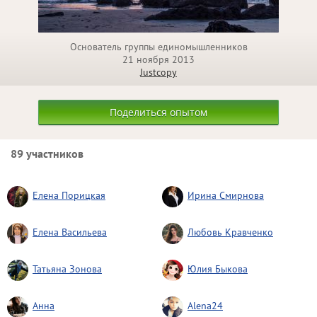
Основатель группы единомышленников
21 ноября 2013
Justcopy
Поделиться опытом
89 участников
Елена Порицкая
Ирина Смирнова
Елена Васильева
Любовь Кравченко
Татьяна Зонова
Юлия Быкова
Анна
Alena24