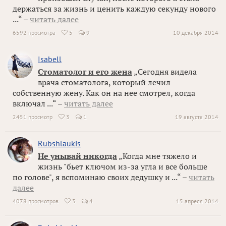
держаться за жизнь и ценить каждую секунду нового
...“ –
читать далее
6592 просмотра
5
9
10 декабря 2014

Isabell
Стоматолог и его жена
„Сегодня видела
врача стоматолога, который лечил
собственную жену. Как он на нее смотрел, когда
включал ...“ –
читать далее
2451 просмотр
3
1
19 августа 2014

Rubshlaukis
Не унывай никогда
„Когда мне тяжело и
жизнь "бьет ключом из-за угла и все больше
по голове", я вспоминаю своих дедушку и ...“ –
читать
далее
4078 просмотров
3
4
15 апреля 2014
