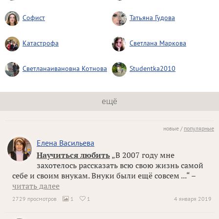
Софист
Татьяна Гудова
Катастрофа
Светлана Маркова
Светланаивановна Котнова
Studentka2010
ещё
новые /
популярные
Елена Васильева
Научиться любить
„В 2007 году мне
захотелось рассказать всю свою жизнь самой
себе и своим внукам. Внуки были ещё совсем ...“ –
читать далее
2729 просмотров
1
1
4 января 2019

