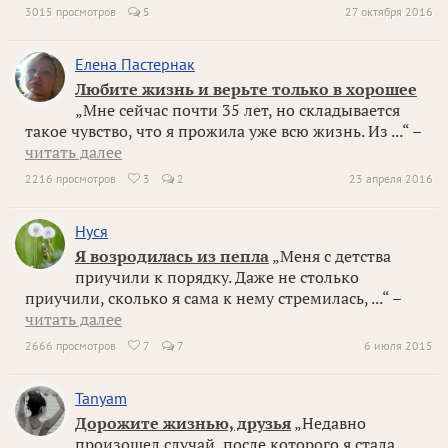
3015 просмотров
5
27 октября 2016
Елена Пастернак
Любите жизнь и верьте только в хорошее
„Мне сейчас почти 35 лет, но складывается
такое чувство, что я прожила уже всю жизнь. Из ...“ –
читать далее
2216 просмотров
3
2
23 апреля 2016

Нуся
Я возродилась из пепла
„Меня с детства
приучили к порядку. Даже не столько
приучили, сколько я сама к нему стремилась, ...“ –
читать далее
2666 просмотров
7
7
6 июля 2015

Tanyam
Дорожите жизнью, друзья
„Недавно
произошел случай, после которого я стала