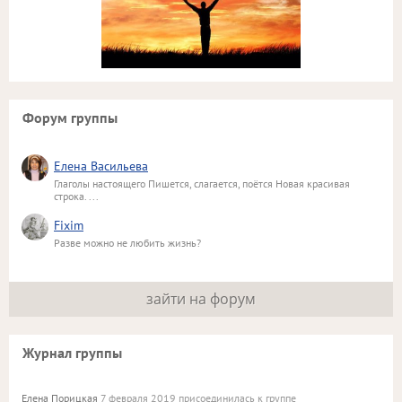
Форум группы
Елена Васильева
Глаголы настоящего Пишется, слагается, поётся Новая красивая
строка. ...
Fixim
Разве можно не любить жизнь?
зайти на форум
Журнал группы
Елена Порицкая
7 февраля 2019 присоединилась к группе