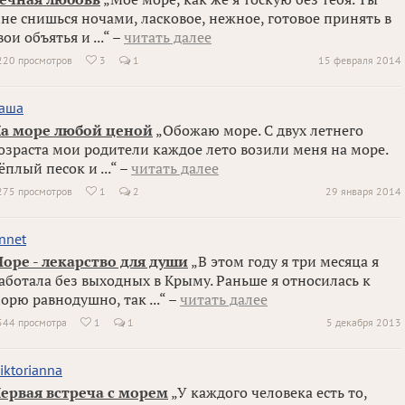
не снишься ночами, ласковое, нежное, готовое принять в
вои объятья и ...“ –
читать далее
220 просмотров
3
1
15 февраля 2014

аша
а море любой ценой
„Обожаю море. С двух летнего
озраста мои родители каждое лето возили меня на море.
ёплый песок и ...“ –
читать далее
275 просмотров
1
2
29 января 2014

nnet
оре - лекарство для души
„В этом году я три месяца я
аботала без выходных в Крыму. Раньше я относилась к
орю равнодушно, так ...“ –
читать далее
544 просмотра
1
1
5 декабря 2013

iktorianna
ервая встреча с морем
„У каждого человека есть то,