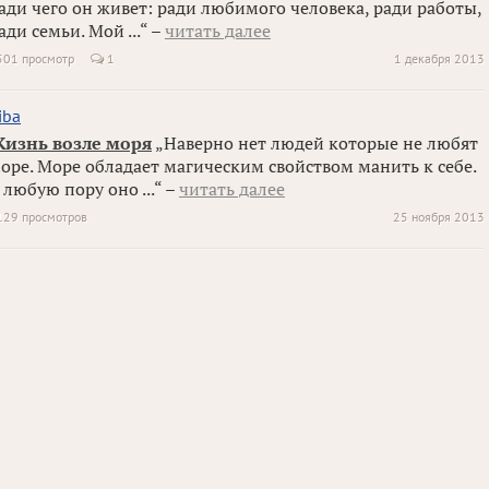
ади чего он живет: ради любимого человека, ради работы,
ади семьи. Мой ...“ –
читать далее
501 просмотр
1
1 декабря 2013
iba
изнь возле моря
„Наверно нет людей которые не любят
оре. Море обладает магическим свойством манить к себе.
 любую пору оно ...“ –
читать далее
129 просмотров
25 ноября 2013