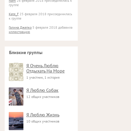
Nam
26 февраля 2018 присоединилась к
группе
Kate_F
25 февраля 2018 присоединилась
к группе
Галина Джепко
5 февраля 2018 добавила
иллюстрацию
Близкие группы
Я Очень Люблю
Отдыхать На Море
1 участник, 1 история
Я Люблю Собак
12 общих участников
Я Люблю Жизнь
10 общих участников