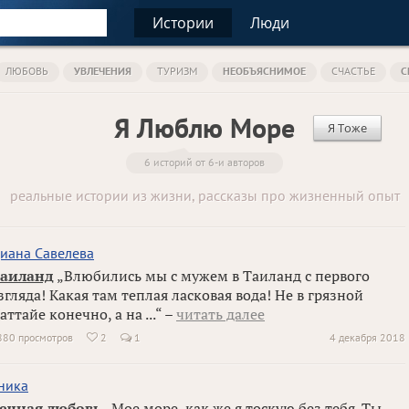
Истории
Люди
ЛЮБОВЬ
УВЛЕЧЕНИЯ
ТУРИЗМ
НЕОБЪЯСНИМОЕ
СЧАСТЬЕ
С
Я Люблю Море
Я Тоже
6 историй от 6-и авторов
реальные истории из жизни, рассказы про жизненный опыт
иана Савелева
аиланд
„Влюбились мы с мужем в Таиланд с первого
згляда! Какая там теплая ласковая вода! Не в грязной
аттайе конечно, а на ...“ –
читать далее
880 просмотров
2
1
4 декабря 2018

ника
ечная любовь
„Мое море, как же я тоскую без тебя. Ты