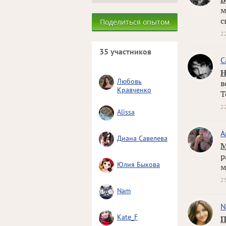
м
с
Поделиться опытом
2
35 участников
С
Н
Любовь
в
Кравченко
Т
2
Alissa
A
Диана Савелева
М
р
Юлия Быкова
м
2
Nam
N
Kate_F
П