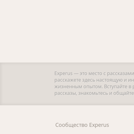
Experus — это место с рассказам
расскажете здесь настоящую и и
жизненным опытом. Вступайте в 
рассказы, знакомьтесь и общайт
Сообщество Experus