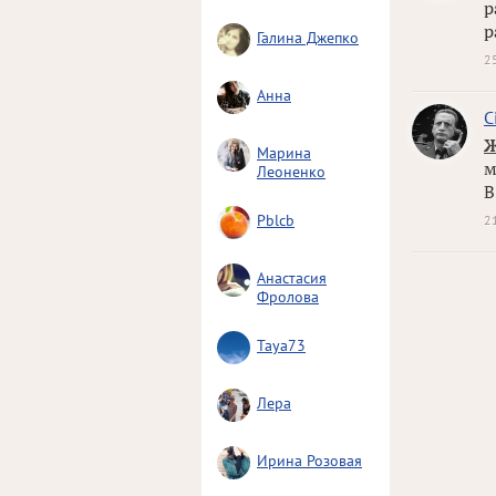
р
р
Галина Джепко
2
Анна
C
Ж
Марина
м
Леоненко
В
Pblcb
2
Анастасия
Фролова
Taya73
Лера
Ирина Розовая