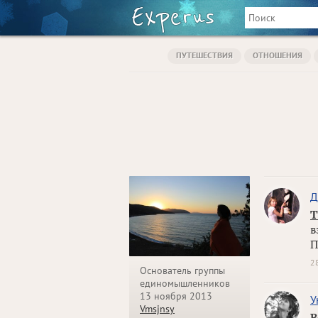
ПУТЕШЕСТВИЯ
ОТНОШЕНИЯ
Д
Т
в
П
2
Основатель группы
единомышленников
13 ноября 2013
У
Vmsjnsy
В