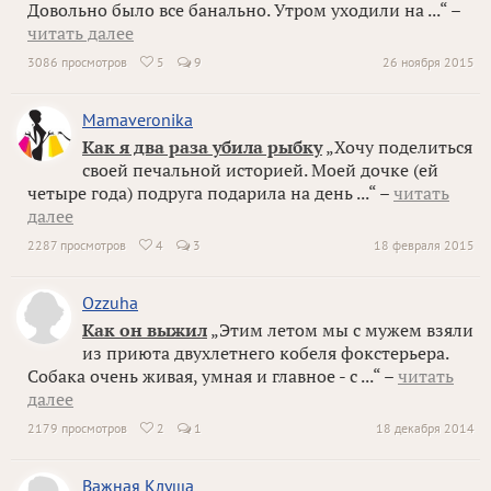
Довольно было все банально. Утром уходили на ...“ –
читать далее
3086 просмотров
5
9
26 ноября 2015

Mamaveronika
Как я два раза убила рыбку
„Хочу поделиться
своей печальной историей. Моей дочке (ей
четыре года) подруга подарила на день ...“ –
читать
далее
2287 просмотров
4
3
18 февраля 2015

Ozzuha
Как он выжил
„Этим летом мы с мужем взяли
из приюта двухлетнего кобеля фокстерьера.
Собака очень живая, умная и главное - с ...“ –
читать
далее
2179 просмотров
2
1
18 декабря 2014

Важная Клуша