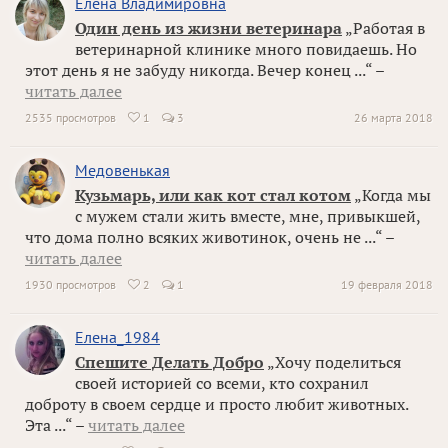
Елена Владимировна
Один день из жизни ветеринара
„Работая в
ветеринарной клинике много повидаешь. Но
этот день я не забуду никогда. Вечер конец ...“ –
читать далее
2535 просмотров
1
3
26 марта 2018

Медовенькая
Кузьмарь, или как кот стал котом
„Когда мы
с мужем стали жить вместе, мне, привыкшей,
что дома полно всяких животинок, очень не ...“ –
читать далее
1930 просмотров
2
1
19 февраля 2018

Елена_1984
Спешите Делать Добро
„Хочу поделиться
своей историей со всеми, кто сохранил
доброту в своем сердце и просто любит животных.
Эта ...“ –
читать далее