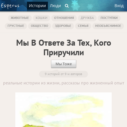
Истории
Люди
Вход
ЖИВОТНЫЕ
КОШКИ
ОТНОШЕНИЯ
ДРУЖБА
ПОСТУПКИ
ГРУСТНЫЕ
ОБЩЕСТВО
ЗДОРОВЬЕ
СЕМЬЯ
НЕОБЪЯСНИМОЕ
Мы В Ответе За Тех, Кого
Приручили
Мы Тоже
9 историй от 9-и авторов
реальные истории из жизни, рассказы про жизненный опыт