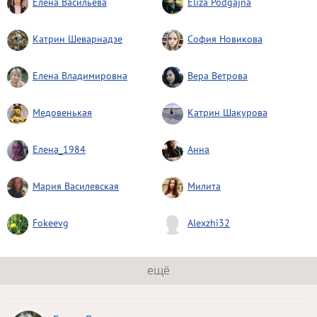
Елена Васильева
Eliza Podgajna
Катрин Шеварнадзе
София Новикова
Елена Владимировна
Вера Ветрова
Медовенькая
Катрин Шакурова
Елена_1984
Анна
Мария Василевская
Милита
Fokeevg
Alexzhi32
ещё