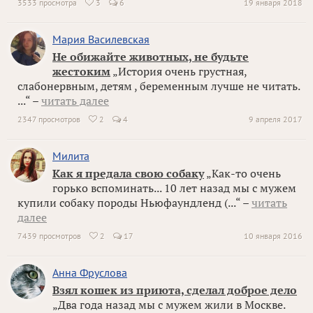
3533 просмотра
3
6
19 января 2018

Мария Василевская
Не обижайте животных, не будьте
жестоким
„История очень грустная,
слабонервным, детям , беременным лучше не читать.
...“ –
читать далее
2347 просмотров
2
4
9 апреля 2017

Милита
Как я предала свою собаку
„Как-то очень
горько вспоминать... 10 лет назад мы с мужем
купили собаку породы Ньюфаундленд (...“ –
читать
далее
7439 просмотров
2
17
10 января 2016

Анна Фруслова
Взял кошек из приюта, сделал доброе дело
„Два года назад мы с мужем жили в Москве.