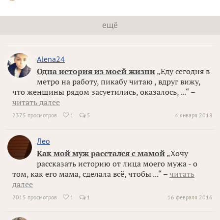
ещё
Alena24
Одна история из моей жизни
„Еду сегодня в
метро на работу, пикабу читаю , вдруг вижу,
что женщины рядом засуетились, оказалось, ...“ –
читать далее
2375 просмотров
1
5
4 января 2018

Лео
Как мой муж расстался с мамой
„Хочу
рассказать историю от лица моего мужа - о
том, как его мама, сделала всё, чтобы ...“ –
читать
далее
2015 просмотров
1
1
16 февраля 2016
