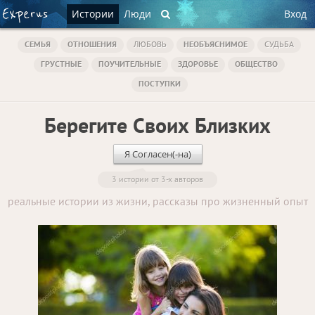
Истории
Люди
Вход
СЕМЬЯ
ОТНОШЕНИЯ
ЛЮБОВЬ
НЕОБЪЯСНИМОЕ
СУДЬБА
ГРУСТНЫЕ
ПОУЧИТЕЛЬНЫЕ
ЗДОРОВЬЕ
ОБЩЕСТВО
ПОСТУПКИ
Берегите Своих Близких
Я Согласен(-на)
3 истории от 3-х авторов
реальные истории из жизни, рассказы про жизненный опыт