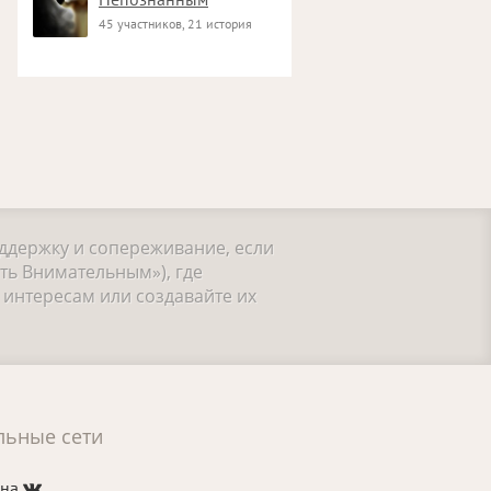
45 участников, 21 история
оддержку и сопереживание, если
ть Внимательным»), где
интересам или создавайте их
льные сети
 на
