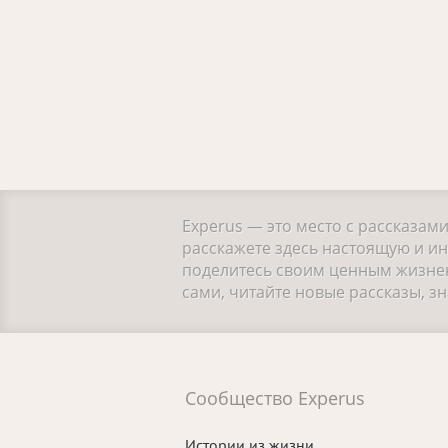
Experus — это место с рассказам
расскажете здесь настоящую и ин
поделитесь своим ценным жизнен
сами, читайте новые рассказы, 
Сообщество Experus
Истории из жизни