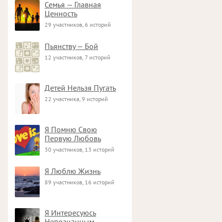
Семья — Главная
Ценность
29 участников, 6 историй
Пьянству — Бой
12 участников, 7 историй
Детей Нельзя Пугать
22 участника, 9 историй
Я Помню Свою
Первую Любовь
30 участников, 13 историй
Я Люблю Жизнь
89 участников, 16 историй
Я Интересуюсь
Непознанным