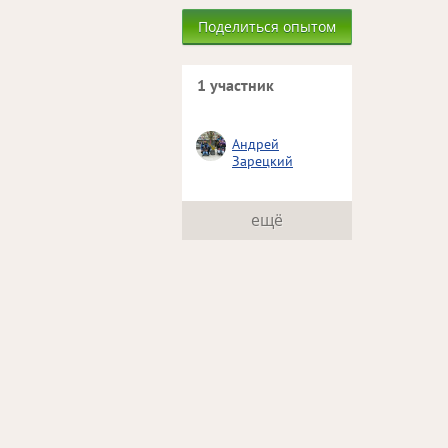
Поделиться опытом
1 участник
Андрей
Зарецкий
ещё