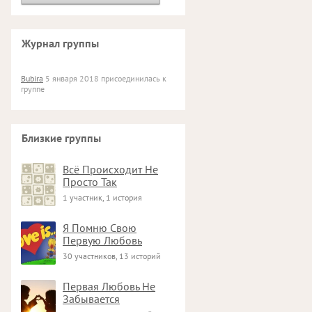
Журнал группы
Bubira
5 января 2018 присоединилась к
группе
Близкие группы
Всё Происходит Не
Просто Так
1 участник, 1 история
Я Помню Свою
Первую Любовь
30 участников, 13 историй
Первая Любовь Не
Забывается