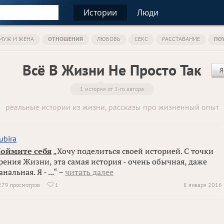
Истории
Люди
МУЖ И ЖЕНА
ОТНОШЕНИЯ
ЛЮБОВЬ
СЕКС
РАССТАВАНИЕ
ПО
Всё В Жизни Не Просто Так
Я
1 история от 1-го автора
реальные истории из жизни, рассказы про жизненный опыт
ubira
оймите себя
„Хочу поделиться своей историей. С точки
рения Жизни, эта самая история - очень обычная, даже
анальная. Я - ...“ –
читать далее
279 просмотров
1
8 января 2016
