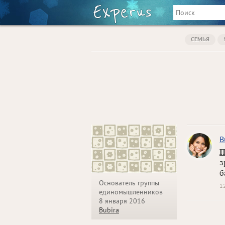
СЕМЬЯ
B
П
з
б
Основатель группы
1
единомышленников
8 января 2016
Bubira