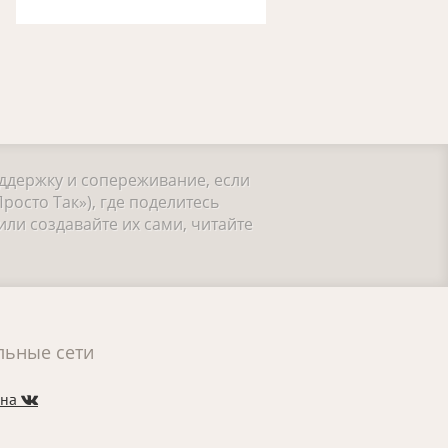
оддержку и сопереживание, если
росто Так»), где поделитесь
ли создавайте их сами, читайте
льные сети
 на
