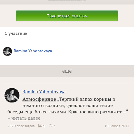
Поделиться опытом
1 участник
Ramina Yahontovaya
ещё
Ramina Yahontovaya
Атмосферное
„Терпкий запах корицы и
немного гвоздики, сделают наши тихие
беседы еще более тихими. Красное вино размажет ...“
–
читать далее
2020 просмотров
1
2
10 ноября 2017

