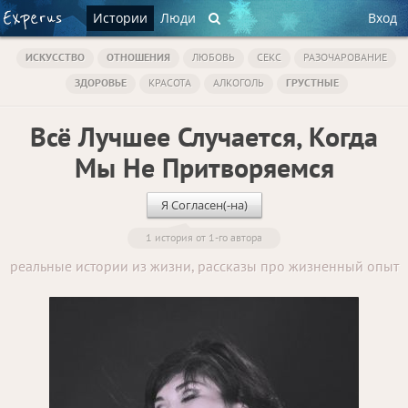
Истории
Люди
Вход
ИСКУССТВО
ОТНОШЕНИЯ
ЛЮБОВЬ
СЕКС
РАЗОЧАРОВАНИЕ
ЗДОРОВЬЕ
КРАСОТА
АЛКОГОЛЬ
ГРУСТНЫЕ
Всё Лучшее Случается, Когда
Мы Не Притворяемся
Я Согласен(-на)
1 история от 1-го автора
реальные истории из жизни, рассказы про жизненный опыт