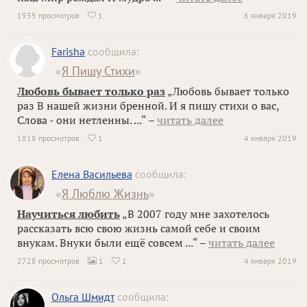
1935 просмотров
1
6 января 2019

Farisha
сообщила:
«
Я Пишу Стихи
»
Любовь бывает только раз
„Любовь бывает только
раз В нашей жизни бренной. И я пишу стихи о вас,
Слова - они нетленны. ...“ –
читать далее
1818 просмотров
1
4 января 2019

Елена Васильева
сообщила:
«
Я Люблю Жизнь
»
Научиться любить
„В 2007 году мне захотелось
рассказать всю свою жизнь самой себе и своим
внукам. Внуки были ещё совсем ...“ –
читать далее
2728 просмотров
1
1
4 января 2019


Ольга Шмидт
сообщила: