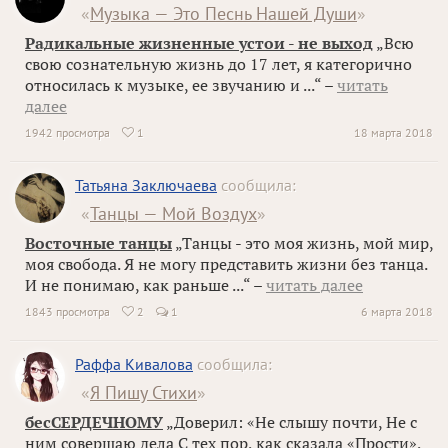
«
Музыка — Это Песнь Нашей Души
»
Радикальные жизненные устои - не выход
„Всю
свою сознательную жизнь до 17 лет, я категорично
относилась к музыке, ее звучанию и ...“ –
читать
далее
1942 просмотра
1
18 марта 2018

Татьяна Заключаева
сообщила:
«
Танцы — Мой Воздух
»
Восточные танцы
„Танцы - это моя жизнь, мой мир,
моя свобода. Я не могу представить жизни без танца.
И не понимаю, как раньше ...“ –
читать далее
1843 просмотра
2
1
6 марта 2018

Раффа Кивалова
сообщила:
«
Я Пишу Стихи
»
бесСЕРДЕЧНОМУ
„Доверил: «Не слышу почти, Не с
ним совершаю дела С тех пор, как сказала «Прости»,