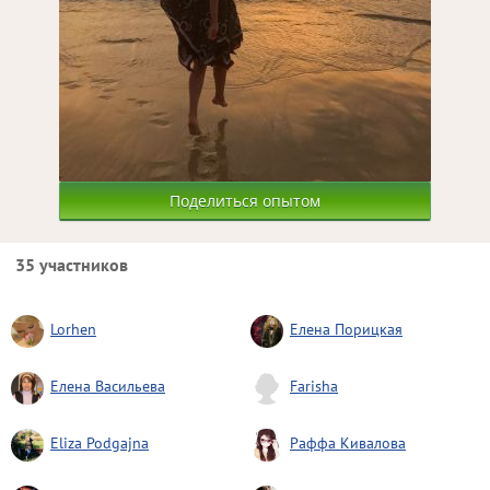
Поделиться опытом
35 участников
Lorhen
Елена Порицкая
Елена Васильева
Farisha
Eliza Podgajna
Раффа Кивалова