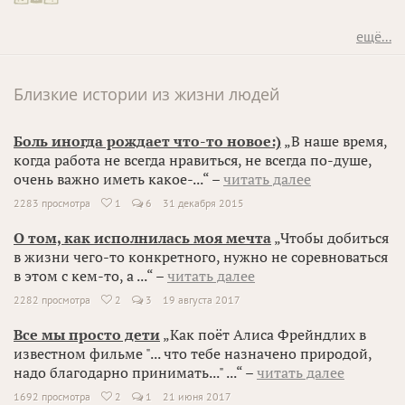
ещё...
Близкие истории из жизни людей
Боль иногда рождает что-то новое:)
„В наше время,
когда работа не всегда нравиться, не всегда по-душе,
очень важно иметь какое-...“ –
читать далее
2283 просмотра
1
6
31 декабря 2015

О том, как исполнилась моя мечта
„Чтобы добиться
в жизни чего-то конкретного, нужно не соревноваться
в этом с кем-то, а ...“ –
читать далее
2282 просмотра
2
3
19 августа 2017

Все мы просто дети
„Как поёт Алиса Фрейндлих в
известном фильме "... что тебе назначено природой,
надо благодарно принимать..." ...“ –
читать далее
1692 просмотра
2
1
21 июня 2017
