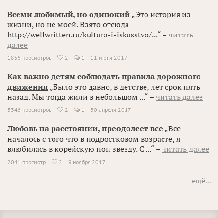
Всеми любимый, но одинокий
„Это история из
жизни, но не моей. Взято отсюда
http://wellwritten.ru/kultura-i-iskusstvo/...“ –
читать
далее
1856 просмотров
2
1
11 июня 2017

Как важно детям соблюдать правила дорожного
движения
„Было это давно, в детстве, лет срок пять
назад. Мы тогда жили в небольшом ...“ –
читать далее
3346 просмотров
2
1
30 апреля 2017

Любовь на расстоянии, преодолеет все
„Все
началось с того что в подростковом возрасте, я
влюбилась в корейскую поп звезду. С ...“ –
читать далее
2041 просмотр
2
9 ноября 2017

ещё...