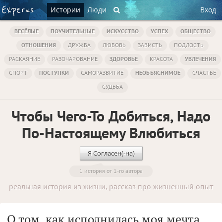
Истории
Люди
Вход
ВЕСЁЛЫЕ
ПОУЧИТЕЛЬНЫЕ
ИСКУССТВО
УСПЕХ
ОБЩЕСТВО
ОТНОШЕНИЯ
ДРУЖБА
ЛЮБОВЬ
ЗАВИСТЬ
ПОДЛОСТЬ
РАСКАЯНИЕ
РАЗОЧАРОВАНИЕ
ЗДОРОВЬЕ
КРАСОТА
УВЛЕЧЕНИЯ
СПОРТ
ПОСТУПКИ
САМОРАЗВИТИЕ
НЕОБЪЯСНИМОЕ
СЧАСТЬЕ
СУДЬБА
Чтобы Чего-То Добиться, Надо
По-Настоящему Влюбиться
Я Согласен(-на)
1 история от 1-го автора
реальная история из жизни, рассказ про жизненный опыт
О том, как исполнилась моя мечта