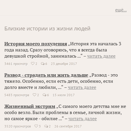
ещё...
Близкие истории из жизни людей
История моего похудения
„История эта началась 3
года назад. Сразу оговорюсь, что я всегда была
девушкой стройной, занималась ...“ –
читать далее
3461 просмотр
2
6
23 декабря 2017

Развод - страдать или жить дальше
„Развод - это
тяжело. Особенно, если есть дети, особенно, если
долго вместе и любили, ...“ –
читать далее
5483 просмотра
2
6
15 июля 2017

Жизненный экстрим
„С самого моего детства мне не
особо везло. Были проблемы в семье, личной жизни,
но самое яркое - обилие ...“ –
читать далее
3520 просмотров
3
2
26 сентября 2017
