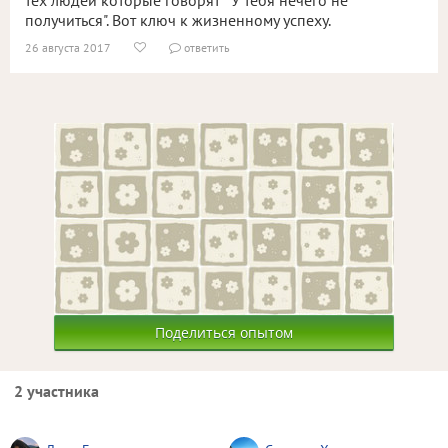
тех людей которые говорят " У тебя нечего не
получиться". Вот ключ к жизненному успеху.
26 августа 2017
ответить


Поделиться опытом
2 участника