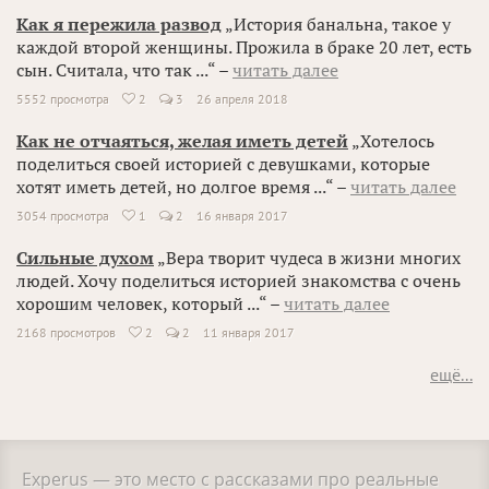
Как я пережила развод
„История банальна, такое у
каждой второй женщины. Прожила в браке 20 лет, есть
сын. Считала, что так ...“ –
читать далее
5552 просмотра
2
3
26 апреля 2018

Как не отчаяться, желая иметь детей
„Хотелось
поделиться своей историей с девушками, которые
хотят иметь детей, но долгое время ...“ –
читать далее
3054 просмотра
1
2
16 января 2017

Сильные духом
„Вера творит чудеса в жизни многих
людей. Хочу поделиться историей знакомства с очень
хорошим человек, который ...“ –
читать далее
2168 просмотров
2
2
11 января 2017

ещё...
Experus — это место с рассказами про реальные