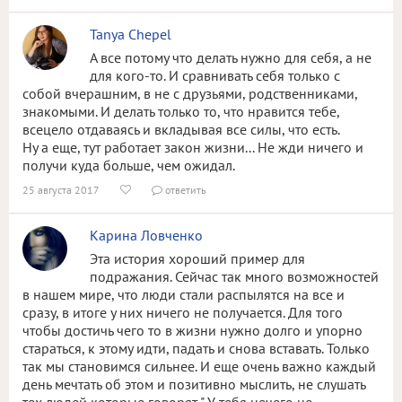
Tanya Chepel
А все потому что делать нужно для себя, а не
для кого-то. И сравнивать себя только с
собой вчерашним, в не с друзьями, родственниками,
знакомыми. И делать только то, что нравится тебе,
всецело отдаваясь и вкладывая все силы, что есть.
Ну а еще, тут работает закон жизни... Не жди ничего и
получи куда больше, чем ожидал.
25 августа 2017
ответить


Карина Ловченко
Эта история хороший пример для
подражания. Сейчас так много возможностей
в нашем мире, что люди стали распылятся на все и
сразу, в итоге у них ничего не получается. Для того
чтобы достичь чего то в жизни нужно долго и упорно
стараться, к этому идти, падать и снова вставать. Только
так мы становимся сильнее. И еще очень важно каждый
день мечтать об этом и позитивно мыслить, не слушать