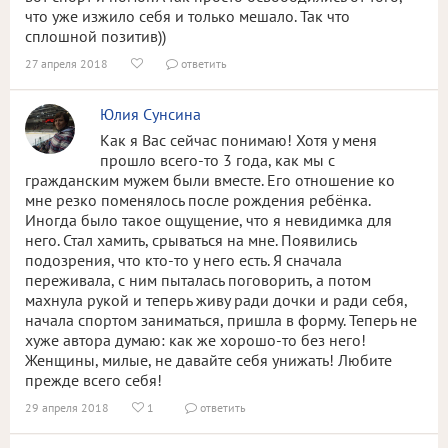
что уже изжило себя и только мешало. Так что
сплошной позитив))
27 апреля 2018
ответить


Юлия Сунсина
Как я Вас сейчас понимаю! Хотя у меня
прошло всего-то 3 года, как мы с
гражданским мужем были вместе. Его отношение ко
мне резко поменялось после рождения ребёнка.
Иногда было такое ощущение, что я невидимка для
него. Стал хамить, срываться на мне. Появились
подозрения, что кто-то у него есть. Я сначала
переживала, с ним пыталась поговорить, а потом
махнула рукой и теперь живу ради дочки и ради себя,
начала спортом заниматься, пришла в форму. Теперь не
хуже автора думаю: как же хорошо-то без него!
Женщины, милые, не давайте себя унижать! Любите
прежде всего себя!
29 апреля 2018
1
ответить

