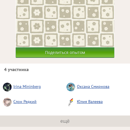
Поделиться опытом
4 участника
Irina Mininberg
Оксана Смирнова
Слон Редкий
Юлия Валеева
ещё