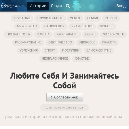
Истории
Люди
Вход
ГРУСТНЫЕ
ПОУЧИТЕЛЬНЫЕ
УСПЕХ
СЕМЬЯ
РАЗВОД
МУЖ И ЖЕНА
ОТНОШЕНИЯ
УХАЖИВАНИЕ
ЛЮБОВЬ
ПРЕДАННОСТЬ
ИЗМЕНА
РАССТАВАНИЕ
ССОРЫ
ЖЕСТОКОСТЬ
РАЗОЧАРОВАНИЕ
ОДИНОЧЕСТВО
ЗДОРОВЬЕ
КРАСОТА
УВЛЕЧЕНИЯ
СПОРТ
ПОСТУПКИ
САМОРАЗВИТИЕ
НЕОБЪЯСНИМОЕ
СЧАСТЬЕ
Любите Себя И Занимайтесь
Собой
Я Согласен(-на)
1 история от 1-го автора
реальная история из жизни, рассказ про жизненный опыт