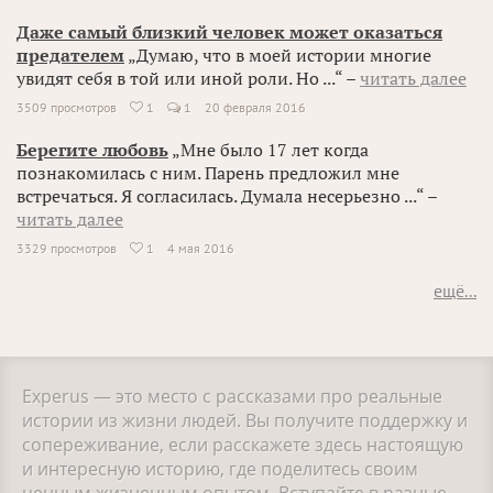
Даже самый близкий человек может оказаться
предателем
„Думаю, что в моей истории многие
увидят себя в той или иной роли. Но ...“ –
читать далее
3509 просмотров
1
1
20 февраля 2016

Берегите любовь
„Мне было 17 лет когда
познакомилась с ним. Парень предложил мне
встречаться. Я согласилась. Думала несерьезно ...“ –
читать далее
3329 просмотров
1
4 мая 2016

ещё...
Experus — это место с рассказами про реальные
истории из жизни людей. Вы получите поддержку и
сопереживание, если расскажете здесь настоящую
и интересную историю, где поделитесь своим