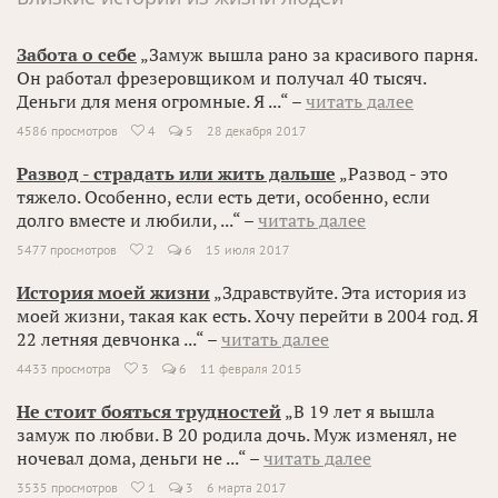
Забота о себе
„Замуж вышла рано за красивого парня.
Он работал фрезеровщиком и получал 40 тысяч.
Деньги для меня огромные. Я ...“ –
читать далее
4586 просмотров
4
5
28 декабря 2017

Развод - страдать или жить дальше
„Развод - это
тяжело. Особенно, если есть дети, особенно, если
долго вместе и любили, ...“ –
читать далее
5477 просмотров
2
6
15 июля 2017

История моей жизни
„Здравствуйте. Эта история из
моей жизни, такая как есть. Хочу перейти в 2004 год. Я
22 летняя девчонка ...“ –
читать далее
4433 просмотра
3
6
11 февраля 2015

Не стоит бояться трудностей
„В 19 лет я вышла
замуж по любви. В 20 родила дочь. Муж изменял, не
ночевал дома, деньги не ...“ –
читать далее
3535 просмотров
1
3
6 марта 2017
