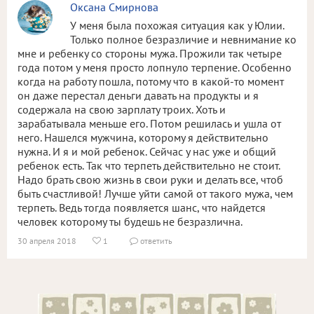
Оксана Смирнова
У меня была похожая ситуация как у Юлии.
Только полное безразличие и невнимание ко
мне и ребенку со стороны мужа. Прожили так четыре
года потом у меня просто лопнуло терпение. Особенно
когда на работу пошла, потому что в какой-то момент
он даже перестал деньги давать на продукты и я
содержала на свою зарплату троих. Хоть и
зарабатывала меньше его. Потом решилась и ушла от
него. Нашелся мужчина, которому я действительно
нужна. И я и мой ребенок. Сейчас у нас уже и общий
ребенок есть. Так что терпеть действительно не стоит.
Надо брать свою жизнь в свои руки и делать все, чтоб
быть счастливой! Лучше уйти самой от такого мужа, чем
терпеть. Ведь тогда появляется шанс, что найдется
человек которому ты будешь не безразлична.
30 апреля 2018
1
ответить

