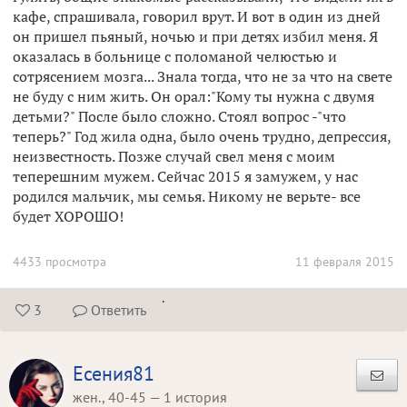
кафе, спрашивала, говорил врут. И вот в один из дней
он пришел пьяный, ночью и при детях избил меня. Я
оказалась в больнице с поломаной челюстью и
сотрясением мозга... Знала тогда, что не за что на свете
не буду с ним жить. Он орал:"Кому ты нужна с двумя
детьми?" После было сложно. Стоял вопрос -"что
теперь?" Год жила одна, было очень трудно, депрессия,
неизвестность. Позже случай свел меня с моим
теперешним мужем. Сейчас 2015 я замужем, у нас
родился мальчик, мы семья. Никому не верьте- все
будет ХОРОШО!
4433 просмотра
11 февраля 2015
.
3
Ответить


Есения81
жен., 40-45 — 1 история