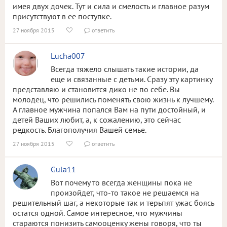
имея двух дочек. Тут и сила и смелость и главное разум
присутствуют в ее поступке.
27 ноября 2015
ответить


Lucha007
Всегда тяжело слышать такие истории, да
еще и связанные с детьми. Сразу эту картинку
представляю и становится дико не по себе. Вы
молодец, что решились поменять свою жизнь к лучшему.
А главное мужчина попался Вам на пути достойный, и
детей Ваших любит, а, к сожалению, это сейчас
редкость. Благополучия Вашей семье.
27 ноября 2015
ответить


Gula11
Вот почему то всегда женщины пока не
произойдет, что-то такое не решаемся на
решительный шаг, а некоторые так и терьпят ужас боясь
остатся одной. Самое интересное, что мужчины
стараются понизить самооценку жены говоря, что ты