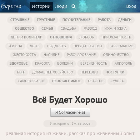
Истории
Люди
Вход
СТРАШНЫЕ
ГРУСТНЫЕ
ПОУЧИТЕЛЬНЫЕ
РАБОТА
ДЕНЬГИ
ОБЩЕСТВО
СЕМЬЯ
СВАДЬБА
РАЗВОД
МУЖ И ЖЕНА
ДЕТИ И РОДИТЕЛИ
ОТНОШЕНИЯ
ЛЮБОВЬ
ПРИВЯЗАННОСТЬ
ИЗМЕНА
ЛОЖЬ
ПОДЛОСТЬ
ПРЕДАТЕЛЬСТВО
РАССТАВАНИЕ
ЖЕСТОКОСТЬ
НАСИЛИЕ
РАЗОЧАРОВАНИЕ
ОДИНОЧЕСТВО
ЗДОРОВЬЕ
КРАСОТА
БОЛЕЗНИ
БЕРЕМЕННОСТЬ
АЛКОГОЛЬ
БЫТ
ДОМАШНЕЕ ХОЗЯЙСТВО
ПЕРЕЕЗДЫ
ПОСТУПКИ
САМОРАЗВИТИЕ
НЕОБЪЯСНИМОЕ
СЧАСТЬЕ
СУДЬБА
Всё Будет Хорошо
Я Согласен(-на)
3 истории от 3-х авторов
реальная история из жизни, рассказ про жизненный опыт