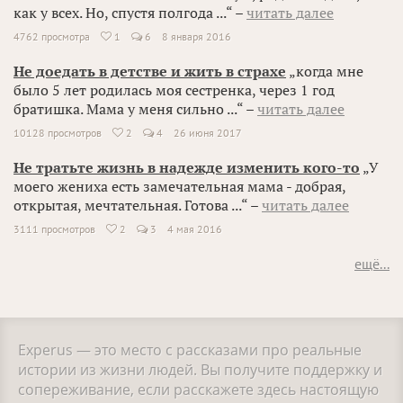
как у всех. Но, спустя полгода ...“ –
читать далее
4762 просмотра
1
6
8 января 2016

Не доедать в детстве и жить в страхе
„когда мне
было 5 лет родилась моя сестренка, через 1 год
братишка. Мама у меня сильно ...“ –
читать далее
10128 просмотров
2
4
26 июня 2017

Не тратьте жизнь в надежде изменить кого-то
„У
моего жениха есть замечательная мама - добрая,
открытая, мечтательная. Готова ...“ –
читать далее
3111 просмотров
2
3
4 мая 2016

ещё...
Experus — это место с рассказами про реальные
истории из жизни людей. Вы получите поддержку и
сопереживание, если расскажете здесь настоящую