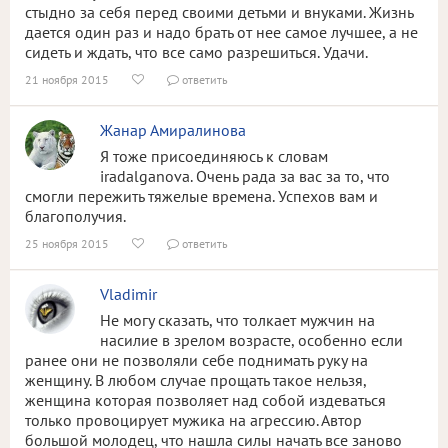
стыдно за себя перед своими детьми и внуками. Жизнь
дается один раз и надо брать от нее самое лучшее, а не
сидеть и ждать, что все само разрешиться. Удачи.
21 ноября 2015
ответить


Жанар Амиралинова
Я тоже присоединяюсь к словам
iradalganova. Очень рада за вас за то, что
смогли пережить тяжелые времена. Успехов вам и
благополучия.
25 ноября 2015
ответить


Vladimir
Не могу сказать, что толкает мужчин на
насилие в зрелом возрасте, особенно если
ранее они не позволяли себе поднимать руку на
женщину. В любом случае прощать такое нельзя,
женщина которая позволяет над собой издеваться
только провоцирует мужика на агрессию. Автор
большой молодец, что нашла силы начать все заново