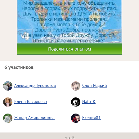
Поделиться опытом
6 участников
Александр Тупоногов
Слон Редкий
Елена Васильева
Nata_K
Жанар Амиралинова
Есения81
ещё