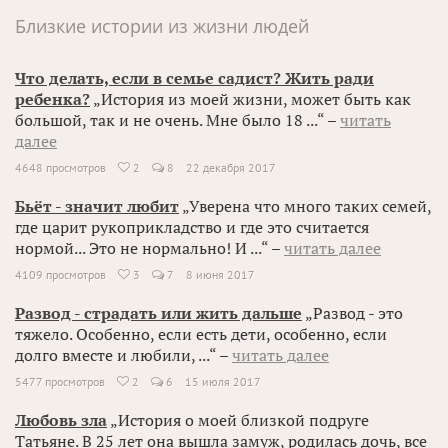
Близкие истории из жизни людей
Что делать, если в семье садист? Жить ради
ребенка?
„История из моей жизни, может быть как
большой, так и не очень. Мне было 18 ...“ –
читать
далее
4648 просмотров
2
8
22 декабря 2017

Бьёт - значит любит
„Уверена что много таких семей,
где царит рукоприкладство и где это считается
нормой... Это не нормально! И ...“ –
читать далее
4109 просмотров
3
7
8 июня 2017

Развод - страдать или жить дальше
„Развод - это
тяжело. Особенно, если есть дети, особенно, если
долго вместе и любили, ...“ –
читать далее
5477 просмотров
2
6
15 июля 2017

Любовь зла
„История о моей близкой подруге
Татьяне. В 25 лет она вышла замуж, родилась дочь, все