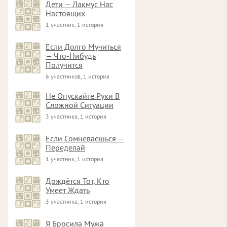
Дети — Лакмус Нас
Настоящих
1 участник, 1 история
Если Долго Мучиться
— Что-Нибудь
Получится
6 участников, 1 история
Не Опускайте Руки В
Сложной Ситуации
3 участника, 1 история
Если Сомневаешься —
Переделай
1 участник, 1 история
Дождётся Тот, Кто
Умеет Ждать
3 участника, 1 история
Я Бросила Мужа