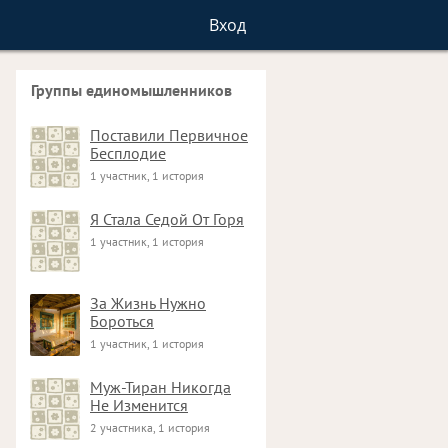
Вход
Группы единомышленников
Поставили Первичное
Бесплодие
1 участник, 1 история
Я Стала Седой От Горя
1 участник, 1 история
За Жизнь Нужно
Бороться
1 участник, 1 история
Муж-Тиран Никогда
Не Изменится
2 участника, 1 история