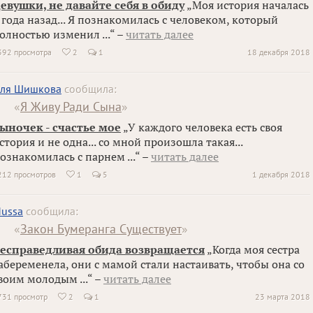
евушки, не давайте себя в обиду
„Моя история началась
 года назад... Я познакомилась с человеком, который
олностью изменил ...“ –
читать далее
392 просмотра
2
1
18 декабря 2018

ля Шишкова
сообщила:
«
Я Живу Ради Сына
»
ыночек - счастье мое
„У каждого человека есть своя
стория и не одна... со мной произошла такая...
ознакомилась с парнем ...“ –
читать далее
212 просмотров
1
5
1 декабря 2018

ussa
сообщила:
«
Закон Бумеранга Существует
»
есправедливая обида возвращается
„Когда моя сестра
абеременела, они с мамой стали настаивать, чтобы она со
воим молодым ...“ –
читать далее
731 просмотр
2
1
23 марта 2018
