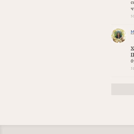
с
ч
5
М
Х
П
б
3