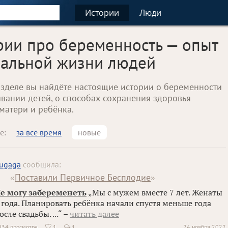
Истории
Люди
рии про беременность — опыт
еальной жизни людей
азделе вы найдёте настоящие истории о беременности
вании детей, о способах сохранения здоровья
матери и ребёнка.
е:
за всё время
новые
ugaga
сообщила:
«
Поставили Первичное Бесплодие
»
е могу забеременеть
„Мы с мужем вместе 7 лет. Женаты
 года. Планировать ребёнка начали спустя меньше года
осле свадьбы. ...“ –
читать далее
934 просмотра
1
1
24 ноября 2022
