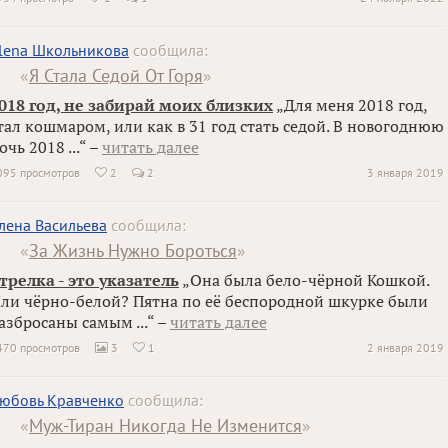
lena Школьникова
сообщила:
«
Я Стала Седой От Горя
»
018 год, не забирай моих близких
„Для меня 2018 год,
тал кошмаром, или как в 31 год стать седой. В новогоднюю
очь 2018 ...“ –
читать далее
095 просмотров
2
2
3 января 2019

лена Васильева
сообщила:
«
За Жизнь Нужно Бороться
»
трелка - это указатель
„Она была бело-чёрной Кошкой.
ли чёрно-белой? Пятна по её беспородной шкурке были
азбросаны самым ...“ –
читать далее
470 просмотров
3
1
2 января 2019


юбовь Кравченко
сообщила:
«
Муж-Тиран Никогда Не Изменится
»