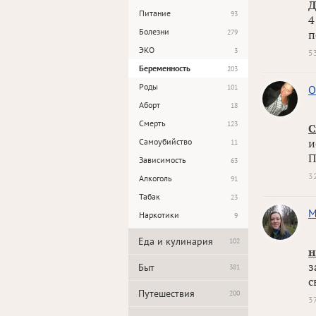
Д
Питание
93
4
Болезни
279
п
ЭКО
3
5
Беременность
203
Роды
101
О
Аборт
18
Смерть
123
С
Самоубийство
и
11
П
Зависимость
63
3
Алкоголь
91
Табак
23
M
Наркотики
9
Еда и кулинария
102
н
з
Быт
381
с
Путешествия
200
3