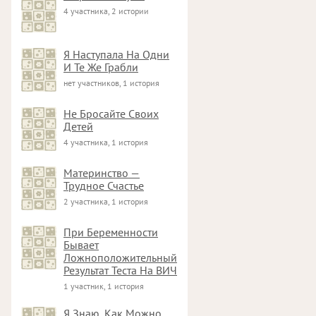
4 участника, 2 истории
Я Наступала На Одни
И Те Же Грабли
нет участников, 1 история
Не Бросайте Своих
Детей
4 участника, 1 история
Материнство —
Трудное Счастье
2 участника, 1 история
При Беременности
Бывает
Ложноположительный
Результат Теста На ВИЧ
1 участник, 1 история
Я Знаю, Как Можно