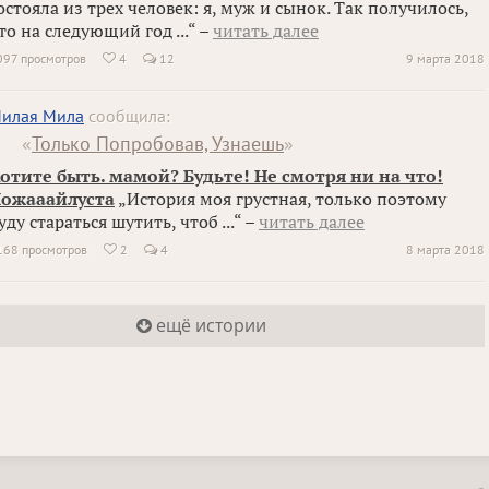
остояла из трех человек: я, муж и сынок. Так получилось,
то на следующий год ...“ –
читать далее
097 просмотров
4
12
9 марта 2018

илая Мила
сообщила:
«
Только Попробовав, Узнаешь
»
отите быть. мамой? Будьте! Не смотря ни на что!
ожааайлуста
„История моя грустная, только поэтому
уду стараться шутить, чтоб ...“ –
читать далее
168 просмотров
2
4
8 марта 2018

ещё истории