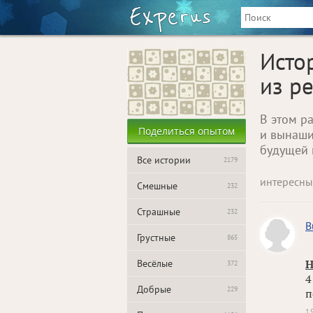
Исто
из р
В этом р
Поделиться опытом
и вынаши
будущей 
Все истории
2179
интересны
Смешные
232
Страшные
232
B
Грустные
865
Весёлые
Н
372
4
Добрые
229
п
1