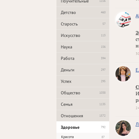
Поучительные
1156
Детство
460
A
Старость
57
2
Искусство
113
с
н
Наука
156
3
Работа
394
Е
Деньги
297
Успех
295
С
Общество
И
1038
р
Семья
1135
2
Отношения
1572
Л
Здоровье
792
Красота
87