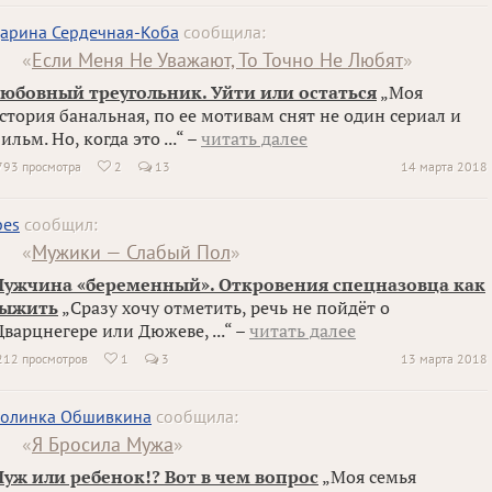
арина Сердечная-Коба
сообщила:
«
Если Меня Не Уважают, То Точно Не Любят
»
юбовный треугольник. Уйти или остаться
„Моя
стория банальная, по ее мотивам снят не один сериал и
ильм. Но, когда это ...“ –
читать далее
793 просмотра
2
13
14 марта 2018

bes
сообщил:
«
Мужики — Слабый Пол
»
ужчина «беременный». Откровения спецназовца как
ыжить
„Сразу хочу отметить, речь не пойдёт о
варцнегере или Дюжеве, ...“ –
читать далее
212 просмотров
1
3
13 марта 2018

олинка Обшивкина
сообщила:
«
Я Бросила Мужа
»
уж или ребенок!? Вот в чем вопрос
„Моя семья