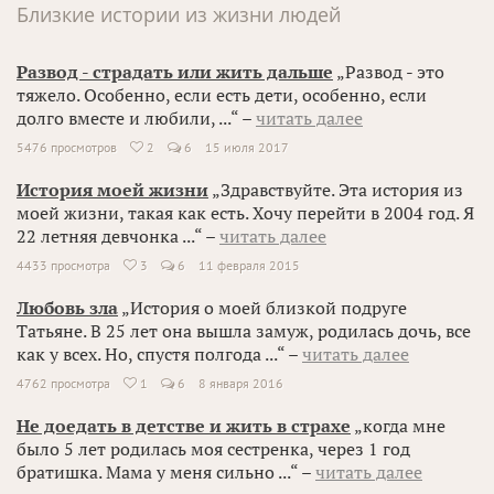
Близкие истории из жизни людей
Развод - страдать или жить дальше
„Развод - это
тяжело. Особенно, если есть дети, особенно, если
долго вместе и любили, ...“ –
читать далее
5476 просмотров
2
6
15 июля 2017

История моей жизни
„Здравствуйте. Эта история из
моей жизни, такая как есть. Хочу перейти в 2004 год. Я
22 летняя девчонка ...“ –
читать далее
4433 просмотра
3
6
11 февраля 2015

Любовь зла
„История о моей близкой подруге
Татьяне. В 25 лет она вышла замуж, родилась дочь, все
как у всех. Но, спустя полгода ...“ –
читать далее
4762 просмотра
1
6
8 января 2016

Не доедать в детстве и жить в страхе
„когда мне
было 5 лет родилась моя сестренка, через 1 год
братишка. Мама у меня сильно ...“ –
читать далее