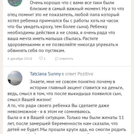
Очень хорошо что с вами все таки были
близкие в самый важный момент. Ну а то что
отец помнит это не показатель, любой папа который
хотел ребенка примчался бы с работы хоть на часок
что-бы увидеть кроху, тем более сына). Ребенку
необходимы действия а не слова, я очень рада что
ваша мечта иметь малыша сбылась. Растите
здоровенькими и не позволяйте никогда упрекать и
обвинять себя по пустякам.
6 декабря 2018
1
ответить


Tatciana Sunny
в ответ Pozitive
Знаете, мне не совсем понятно почему в
истории главный акцент ставится на деньги,
ведь, смысл в том, что после выкидыша появился сын,
смысл Вашей жизни!
А то, что ради своего ребенка Вы сделаете даже
невозможное - я в этом не сомневаюсь.
Была и я в Вашей ситуации. Только мы были женаты 11
лет, после замершей беременности нам сказали, что
детей не будет. Мы прошли круги ада, но смогли родить