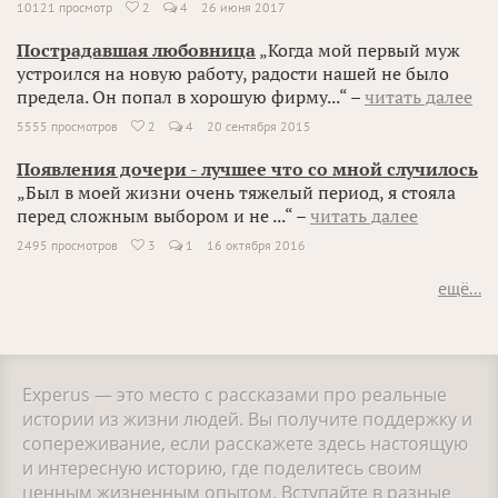
10121 просмотр
2
4
26 июня 2017

Пострадавшая любовница
„Когда мой первый муж
устроился на новую работу, радости нашей не было
предела. Он попал в хорошую фирму...“ –
читать далее
5555 просмотров
2
4
20 сентября 2015

Появления дочери - лучшее что со мной случилось
„Был в моей жизни очень тяжелый период, я стояла
перед сложным выбором и не ...“ –
читать далее
2495 просмотров
3
1
16 октября 2016

ещё...
Experus — это место с рассказами про реальные
истории из жизни людей. Вы получите поддержку и
сопереживание, если расскажете здесь настоящую
и интересную историю, где поделитесь своим
ценным жизненным опытом. Вступайте в разные