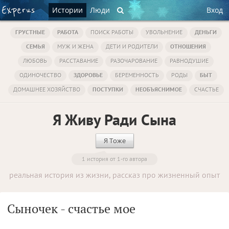
Истории
Люди
Вход
ГРУСТНЫЕ
РАБОТА
ПОИСК РАБОТЫ
УВОЛЬНЕНИЕ
ДЕНЬГИ
СЕМЬЯ
МУЖ И ЖЕНА
ДЕТИ И РОДИТЕЛИ
ОТНОШЕНИЯ
ЛЮБОВЬ
РАССТАВАНИЕ
РАЗОЧАРОВАНИЕ
РАВНОДУШИЕ
ОДИНОЧЕСТВО
ЗДОРОВЬЕ
БЕРЕМЕННОСТЬ
РОДЫ
БЫТ
ДОМАШНЕЕ ХОЗЯЙСТВО
ПОСТУПКИ
НЕОБЪЯСНИМОЕ
СЧАСТЬЕ
Я Живу Ради Сына
Я Тоже
1 история от 1-го автора
реальная история из жизни, рассказ про жизненный опыт
Сыночек - счастье мое