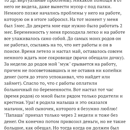
то др. виртуальные проблемы). Никакой помощи я от
него не видела, даже вынести мусор с под палки.
Немного позже начались проблемы у него на работе,
которую он в итоге забросил. На тот момент у меня
был 5мес. До декрета мне еще нужно было работать 2
мес. Беременность у меня проходила легко и на работе
все улаживалось само собой. До самых моих родов он
не работал, ссылаясь на то, что нет работы и он в
поиске. Время летело и настал май, оставалось совсем
немного ждать мое сокровище (врачи обещали дочку).
За неделю до родов мой "муж" срывается на работу,
причем не посоветовавшись и не оставив ни копейки
денег (хотя до этого успокаивал, что найдет или
займет). Спасло то, что с работы оплатили
больничный по беременности. Вот настал тот час
(время родов) со мной были рядом только родители и
крестная. Ура! я родила малыша и это оказался
мальчик, мой сыночек, которого я безумно люблю!
"Папаша" приехал только через 2 недели и тоже без
денег. Он конечно потом привозил деньги, но не такие
большие, как обещал. Но тогда когда он должен был