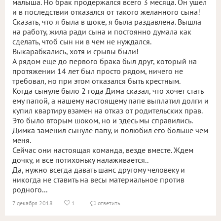
малыша. Но брак продержался всего 3 месяца. Он ушел
и в последствии отказался от такого желанного сына!
Сказать, что я была в шоке, я была раздавлена. Вышла
на работу, жила ради сына и постоянно думала как
сделать, чтоб сын ни в чем не нуждался.
Выкарабкались, хотя и срывы были!
А рядом еще до первого брака был друг, который на
протяжении 14 лет был просто рядом, ничего не
требовал, но при этом отказался быть крестным.
Когда сынуле было 2 года Дима сказал, что хочет стать
ему папой, а нашему настоящему папе выплатил долги и
купил квартиру взамен на отказ от родительских прав.
Это было вторым шоком, но и здесь мы справились.
Димка заменил сынуле папу, и полюбил его больше чем
меня.
Сейчас они настоящая команда, везде вместе. Ждем
дочку, и все потихоньку налаживается..
Да, нужно всегда давать шанс другому человеку и
никогда не ставить на весы материальное против
родного...
7 декабря 2018
1
ответить

