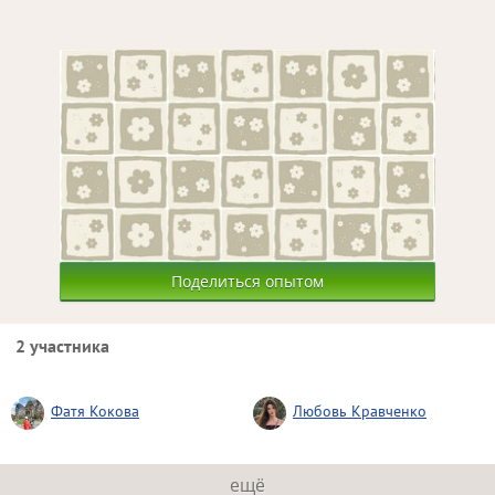
Поделиться опытом
2 участника
Фатя Кокова
Любовь Кравченко
ещё