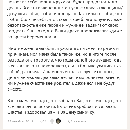
позволил себе поднять руку, он будет продолжать это
делать. Все эти извинения это пустые слова, а женщины/
девушки любят, любят и прощают. Так сильно любят, что
любят больше себя, что ставят свое благополучие, даже
безопасность ниже любви к мужчине, задвигают свою
гордость. Я в шоке, что Ваши драки продолжались даже
во время беременности.
Многие женщины боятся уходить от мужей по разным
причинам, моя мама была такой же, но в итоге после
развода она говорила, что годы одной это лучшие годы
в ее жизни, она похорошела, стала больше ухаживать за
собой, расцвела. И нам детям только лучше от этого,
детям не нужны два злых несчастных родителя вместе,
им нужнее счастливее родители, даже если не будут
вместе.
Ваша мама молодец, что забрала Вас, и вы молодец, что
все таки решились уйти. Вы очень храбрая и сильная.
Счастья и здоровья Вам и Вашему сыночку!
22 декабря 2018
3
ответить

