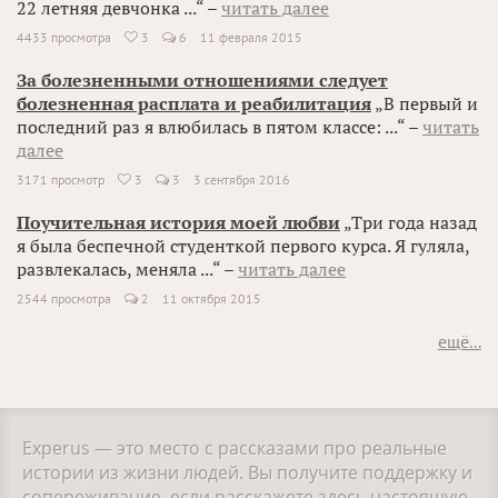
22 летняя девчонка ...“ –
читать далее
4433 просмотра
3
6
11 февраля 2015

За болезненными отношениями следует
болезненная расплата и реабилитация
„В первый и
последний раз я влюбилась в пятом классе: ...“ –
читать
далее
3171 просмотр
3
3
3 сентября 2016

Поучительная история моей любви
„Три года назад
я была беспечной студенткой первого курса. Я гуляла,
развлекалась, меняла ...“ –
читать далее
2544 просмотра
2
11 октября 2015
ещё...
Experus — это место с рассказами про реальные
истории из жизни людей. Вы получите поддержку и
сопереживание, если расскажете здесь настоящую