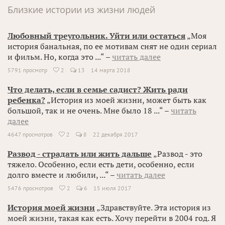
Близкие истории из жизни людей
Любовный треугольник. Уйти или остаться
„Моя
история банальная, по ее мотивам снят не один сериал
и фильм. Но, когда это ...“ –
читать далее
5791 просмотр
2
13
14 марта 2018

Что делать, если в семье садист? Жить ради
ребенка?
„История из моей жизни, может быть как
большой, так и не очень. Мне было 18 ...“ –
читать
далее
4647 просмотров
2
8
22 декабря 2017

Развод - страдать или жить дальше
„Развод - это
тяжело. Особенно, если есть дети, особенно, если
долго вместе и любили, ...“ –
читать далее
5476 просмотров
2
6
15 июля 2017

История моей жизни
„Здравствуйте. Эта история из
моей жизни, такая как есть. Хочу перейти в 2004 год. Я