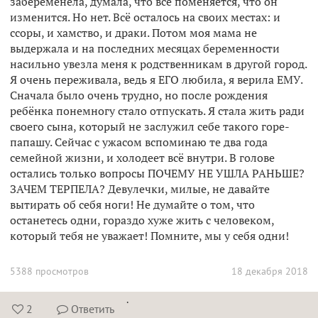
забеременела, думала, что всё поменяется, что он
изменится. Но нет. Всё осталось на своих местах: и
ссоры, и хамство, и драки. Потом моя мама не
выдержала и на последних месяцах беременности
насильно увезла меня к родственникам в другой город.
Я очень переживала, ведь я ЕГО любила, я верила ЕМУ.
Сначала было очень трудно, но после рождения
ребёнка понемногу стало отпускать. Я стала жить ради
своего сына, который не заслужил себе такого горе-
папашу. Сейчас с ужасом вспоминаю те два года
семейной жизни, и холодеет всё внутри. В голове
остались только вопросы ПОЧЕМУ НЕ УШЛА РАНЬШЕ?
ЗАЧЕМ ТЕРПЕЛА? Девулечки, милые, не давайте
вытирать об себя ноги! Не думайте о том, что
останетесь одни, гораздо хуже жить с человеком,
который тебя не уважает! Помните, мы у себя одни!
5388 просмотров
18 декабря 2018
.
2
Ответить

