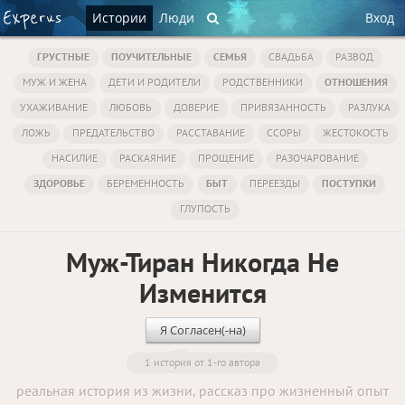
Истории
Люди
Вход
ГРУСТНЫЕ
ПОУЧИТЕЛЬНЫЕ
СЕМЬЯ
СВАДЬБА
РАЗВОД
МУЖ И ЖЕНА
ДЕТИ И РОДИТЕЛИ
РОДСТВЕННИКИ
ОТНОШЕНИЯ
УХАЖИВАНИЕ
ЛЮБОВЬ
ДОВЕРИЕ
ПРИВЯЗАННОСТЬ
РАЗЛУКА
ЛОЖЬ
ПРЕДАТЕЛЬСТВО
РАССТАВАНИЕ
ССОРЫ
ЖЕСТОКОСТЬ
НАСИЛИЕ
РАСКАЯНИЕ
ПРОЩЕНИЕ
РАЗОЧАРОВАНИЕ
ЗДОРОВЬЕ
БЕРЕМЕННОСТЬ
БЫТ
ПЕРЕЕЗДЫ
ПОСТУПКИ
ГЛУПОСТЬ
Муж-Тиран Никогда Не
Изменится
Я Согласен(-на)
1 история от 1-го автора
реальная история из жизни, рассказ про жизненный опыт