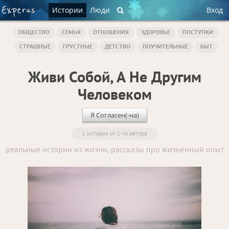
Истории
Люди
Вход
ОБЩЕСТВО
СЕМЬЯ
ОТНОШЕНИЯ
ЗДОРОВЬЕ
ПОСТУПКИ
СТРАШНЫЕ
ГРУСТНЫЕ
ДЕТСТВО
ПОУЧИТЕЛЬНЫЕ
БЫТ
Живи Собой, А Не Другим
Человеком
Я Согласен(-на)
1 история от 1-го автора
реальные истории из жизни, рассказы про жизненный опыт