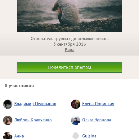
Основатель группы единомышленников
3 сентября 2016
Рина
Поделиться опытом
8 участников
Владимир Пеливанов
Елена Порицкая
Любовь Кравченко
Ольга Чернова
Анна
Gulsina