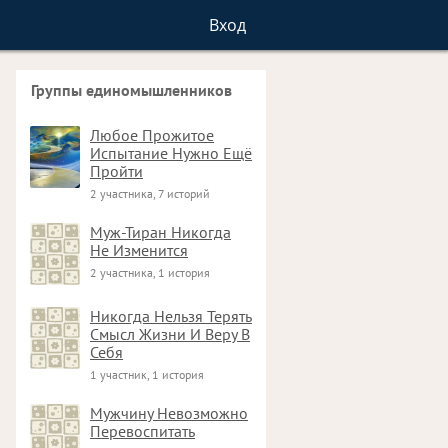
Вход
Группы единомышленников
Любое Прожитое
Испытание Нужно Ещё
Пройти
2 участника, 7 историй
Муж-Тиран Никогда
Не Изменится
2 участника, 1 история
Никогда Нельзя Терять
Смысл Жизни И Веру В
Себя
1 участник, 1 история
Мужчину Невозможно
Перевоспитать