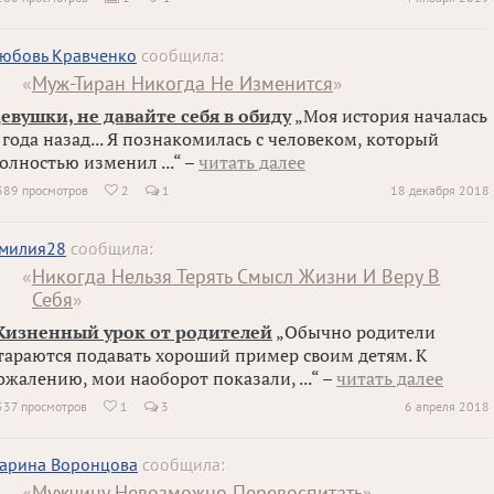
юбовь Кравченко
сообщила:
«
Муж-Тиран Никогда Не Изменится
»
евушки, не давайте себя в обиду
„Моя история началась
 года назад... Я познакомилась с человеком, который
олностью изменил ...“ –
читать далее
389 просмотров
2
1
18 декабря 2018

милия28
сообщила:
«
Никогда Нельзя Терять Смысл Жизни И Веру В
Себя
»
изненный урок от родителей
„Обычно родители
тараются подавать хороший пример своим детям. К
ожалению, мои наоборот показали, ...“ –
читать далее
537 просмотров
1
3
6 апреля 2018

арина Воронцова
сообщила:
«
Мужчину Невозможно Перевоспитать
»