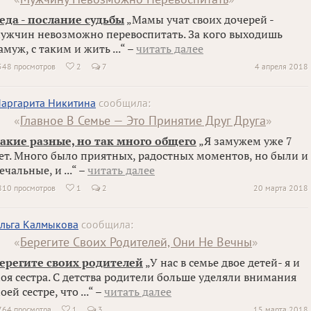
еда - послание судьбы
„Мамы учат своих дочерей -
ужчин невозможно перевоспитать. За кого выходишь
амуж, с таким и жить ...“ –
читать далее
548 просмотров
2
7
4 апреля 2018

аргарита Никитина
сообщила:
«
Главное В Семье — Это Принятие Друг Друга
»
акие разные, но так много общего
„Я замужем уже 7
ет. Много было приятных, радостных моментов, но были и
ечальные, и ...“ –
читать далее
810 просмотров
1
2
20 марта 2018

льга Калмыкова
сообщила:
«
Берегите Своих Родителей, Они Не Вечны
»
ерегите своих родителей
„У нас в семье двое детей- я и
оя сестра. С детства родители больше уделяли внимания
оей сестре, что ...“ –
читать далее
764 просмотра
1
3
15 марта 2018
