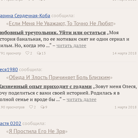
арина Сердечная-Коба
сообщила:
«
Если Меня Не Уважают, То Точно Не Любят
»
юбовный треугольник. Уйти или остаться
„Моя
стория банальная, по ее мотивам снят не один сериал и
ильм. Но, когда это ...“ –
читать далее
791 просмотр
2
13
14 марта 2018

еся1980
сообщила:
«
Обида И Злость Причиняет Боль Близким
»
изненный опыт приходит с годами
„Зовут меня Олеся,
очу поделиться с вами своей историей. Родилась я в
олной семье и вроде бы ...“ –
читать далее
190 просмотров
2
9
1 марта 2018

астя 0202
сообщила:
«
Я Простила Его Не Зря
»