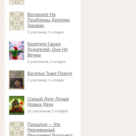
Взгляните На
Проблемы Другими
Глазами
3 участника, 1 история
Берегите Своих
Родителей, Они Не
Вечны
6 участников, 2 истории
Богатые Тоже Плачут
2 участника, 1 история
Старый Друг Лучше
Новых Двух
16 участников, 5 историй
Прошлое — Это
Неизменный
Фундамент Будущего