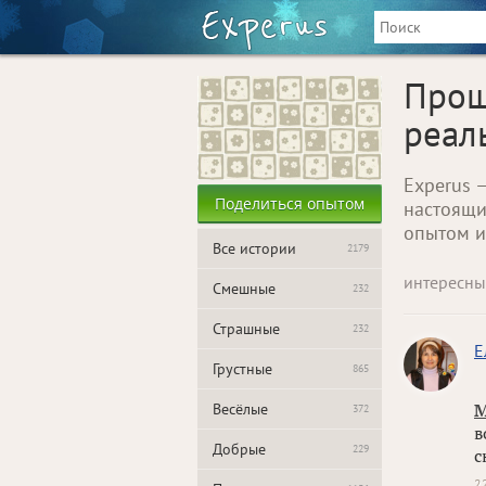
Прощ
реал
Experus 
Поделиться опытом
настоящи
опытом и
Все истории
2179
интересны
Смешные
232
Страшные
232
Е
Грустные
865
Весёлые
М
372
в
Добрые
229
с
2