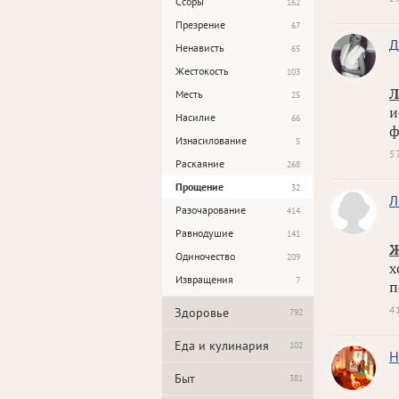
Ссоры
162
Презрение
67
Д
Ненависть
65
Жестокость
103
Л
Месть
25
и
Насилие
66
ф
Изнасилование
5
5
Раскаяние
268
Прощение
32
Л
Разочарование
414
Равнодушие
141
Ж
Одиночество
209
х
Извращения
7
п
4
Здоровье
792
Еда и кулинария
102
Н
Быт
381