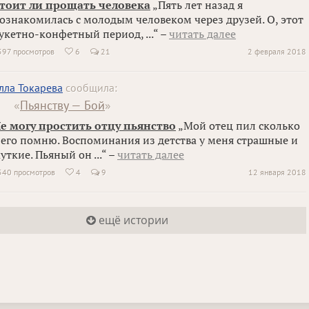
тоит ли прощать человека
„Пять лет назад я
ознакомилась с молодым человеком через друзей. О, этот
укетно-конфетный период, ...“ –
читать далее
597 просмотров
6
21
2 февраля 2018

лла Токарева
сообщила:
«
Пьянству — Бой
»
е могу простить отцу пьянство
„Мой отец пил сколько
 его помню. Воспоминания из детства у меня страшные и
уткие. Пьяный он ...“ –
читать далее
540 просмотров
4
9
12 января 2018

ещё истории