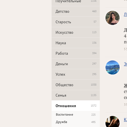
Поучительные
1156
Детство
460
Л
Старость
57
Д
Искусство
113
4
п
Наука
156
5
Работа
394
Э
Деньги
297
Успех
295
Общество
Ж
1038
с
Семья
1135
с
3
Отношения
1572
Воспитание
225
К
Дружба
495