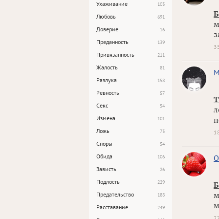
Ухаживание
103
Б
Любовь
691
м
Доверие
16
з
Преданность
139
3
Привязанность
211
Жалость
81
М
Разлука
158
Ревность
57
Т
Секс
54
л
Измена
п
101
Ложь
73
1
Споры
54
Обида
О
106
Зависть
26
Подлость
229
Б
м
Предательство
188
м
Расставание
249
2