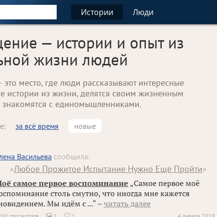
Истории
Люди
ение — истории и опыт из
ьной жизни людей
— это место, где люди рассказывают интересные
е истории из жизни, делятся своим жизненным
 знакомятся с единомышленниками.
е:
за всё время
новые
лена Васильева
сообщила:
«
Любое Прожитое Испытание Нужно Ещё Пройти
»
оё самое первое воспоминание
„Самое первое моё
оспоминание столь смутно, что иногда мне кажется
новидением. Мы идём с ...“ –
читать далее
260 просмотров
1
1
4 января 2019

