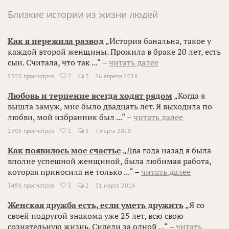
Близкие истории из жизни людей
Как я пережила развод
„История банальна, такое у
каждой второй женщины. Прожила в браке 20 лет, есть
сын. Считала, что так ...“ –
читать далее
5550 просмотров
2
3
26 апреля 2018

Любовь и терпение всегда ходят рядом
„Когда я
вышла замуж, мне было двадцать лет. Я выходила по
любви, мой избранник был ...“ –
читать далее
2305 просмотров
1
3
7 марта 2018

Как появилось мое счастье
„Два года назад я была
вполне успешной женщиной, была любимая работа,
которая приносила не только ...“ –
читать далее
3498 просмотров
3
2
31 марта 2016

Женская дружба есть, если уметь дружить
„Я со
своей подругой знакома уже 25 лет, всю свою
сознательную жизнь. Сидели за одной ...“ –
читать