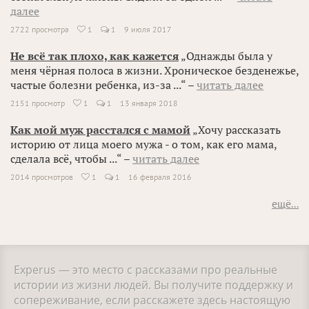
далее
2722 просмотра
1
1
9 июля 2017

Не всё так плохо, как кажется
„Однажды была у
меня чёрная полоса в жизни. Хроническое безденежье,
частые болезни ребенка, из-за ...“ –
читать далее
2151 просмотр
1
1
13 января 2018

Как мой муж расстался с мамой
„Хочу рассказать
историю от лица моего мужа - о том, как его мама,
сделала всё, чтобы ...“ –
читать далее
2014 просмотров
1
1
16 февраля 2016

ещё...
Experus — это место с рассказами про реальные
истории из жизни людей. Вы получите поддержку и
сопереживание, если расскажете здесь настоящую