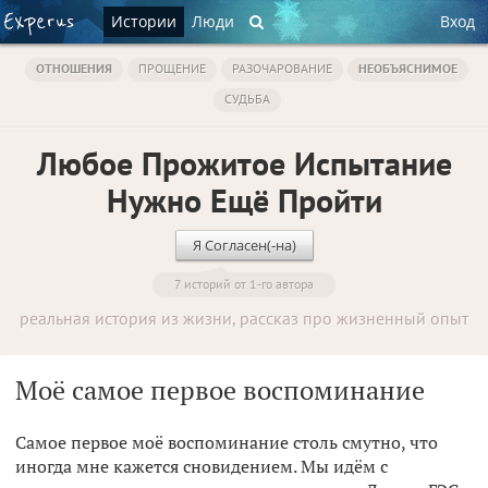
Истории
Люди
Вход
ОТНОШЕНИЯ
ПРОЩЕНИЕ
РАЗОЧАРОВАНИЕ
НЕОБЪЯСНИМОЕ
СУДЬБА
Любое Прожитое Испытание
Нужно Ещё Пройти
Я Согласен(-на)
7 историй от 1-го автора
реальная история из жизни, рассказ про жизненный опыт
Моё самое первое воспоминание
Самое первое моё воспоминание столь смутно, что
иногда мне кажется сновидением. Мы идём с