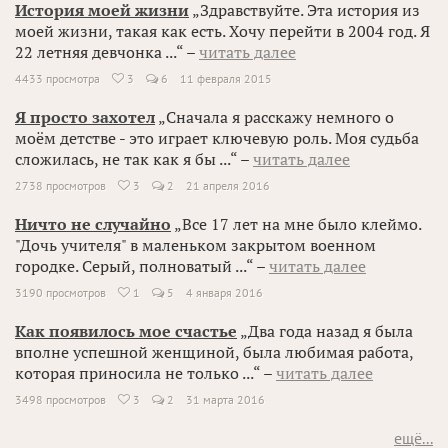
История моей жизни
„Здравствуйте. Эта история из
моей жизни, такая как есть. Хочу перейти в 2004 год. Я
22 летняя девчонка ...“ –
читать далее
4433 просмотра
3
6
11 февраля 2015

Я просто захотел
„Сначала я расскажу немного о
моём детстве - это играет ключевую роль. Моя судьба
сложилась, не так как я бы ...“ –
читать далее
2738 просмотров
3
2
21 апреля 2016

Ничто не случайно
„Все 17 лет на мне было клеймо.
"Дочь учителя" в маленьком закрытом военном
городке. Серый, полноватый ...“ –
читать далее
3190 просмотров
1
5
4 января 2016

Как появилось мое счастье
„Два года назад я была
вполне успешной женщиной, была любимая работа,
которая приносила не только ...“ –
читать далее
3498 просмотров
3
2
31 марта 2016

ещё...