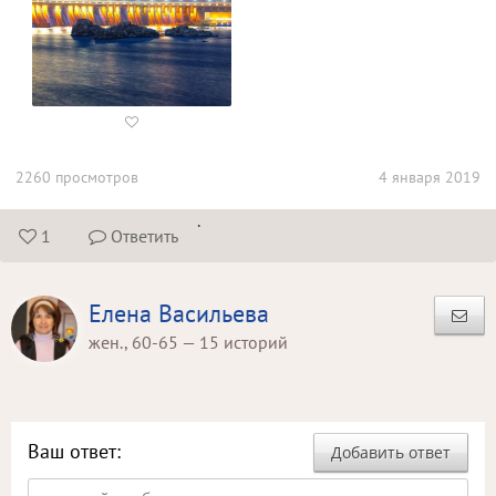

2260 просмотров
4 января 2019
.
1
Ответить


Елена Васильева
жен., 60-65 — 15 историй
Ваш ответ:
Добавить ответ