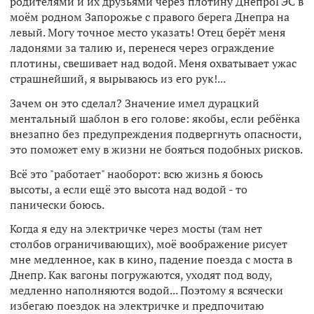
родителями и их друзьями через плотину ДнепроГЭС в
моём родном Запорожье с правого берега Днепра на
левый. Могу точное место указать! Отец берёт меня
ладонями за талию и, перенеся через ограждение
плотины, свешивает над водой. Меня охватывает ужас
страшнейший, я вырываюсь из его рук!...
Зачем он это сделал? Значение имел дурацкий
ментальный шаблон в его голове: якобы, если ребёнка
внезапно без предупреждения подвергнуть опасности,
это поможет ему в жизни не бояться подобных рисков.
Всё это "работает" наоборот: всю жизнь я боюсь
высоты, а если ещё это высота над водой - то
панически боюсь.
Когда я еду на электричке через мосты (там нет
столбов ограничивающих), моё воображение рисует
мне медленное, как в кино, падение поезда с моста в
Днепр. Как вагоны погружаются, уходят под воду,
медленно наполняются водой... Поэтому я всячески
избегаю поездок на электричке и предпочитаю