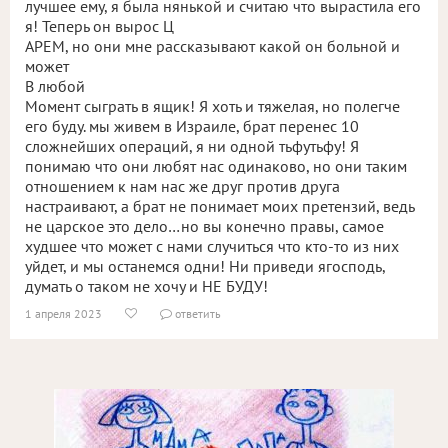
лучшее ему, я была нянькой и считаю что вырастила его
я! Теперь он вырос Ц
АРЕМ, но они мне рассказывают какой он больной и
может
В любой
Момент сыграть в ящик! Я хоть и тяжелая, но полегче
его буду. мы живем в Израиле, брат перенес 10
сложнейших операций, я ни одной тьфутьфу! Я
понимаю что они любят нас одинаково, но они таким
отношением к нам нас же друг против друга
настраивают, а брат не понимает моих претензий, ведь
не царское это дело…но вы конечно правы, самое
худшее что может с нами случиться что кто-то из них
уйдет, и мы останемся одни! Ни приведи ягосподь,
думать о таком не хочу и НЕ БУДУ!
1 апреля 2023
ответить

