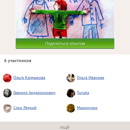
Поделиться опытом
6 участников
Ольга Калмыкова
Ольга Иванова
Гавриил Ардалионович
Yunata
Слон Редкий
Маринулик
ещё