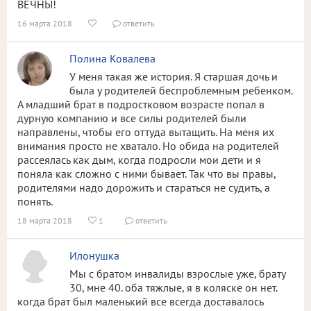
ВЕЧНЫ!
16 марта 2018
ответить


Полина Ковалева
У меня такая же история. Я старшая дочь и
была у родителей беспроблемным ребенком.
А младший брат в подростковом возрасте попал в
дурную компанию и все силы родителей были
направлены, чтобы его оттуда вытащить. На меня их
внимания просто не хватало. Но обида на родителей
рассеялась как дым, когда подросли мои дети и я
поняла как сложно с ними бывает. Так что вы правы,
родителями надо дорожить и стараться не судить, а
понять.
18 марта 2018
1
ответить


Илонушка
Мы с братом инвалиды взрослые уже, брату
30, мне 40. оба тяжлые, я в коляске он нет.
когда брат был маленький все всегда доставалось