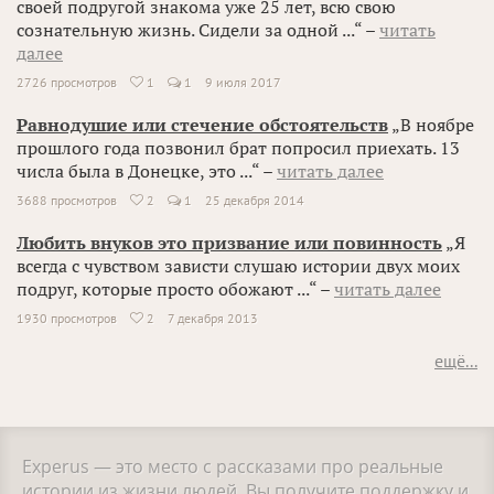
своей подругой знакома уже 25 лет, всю свою
сознательную жизнь. Сидели за одной ...“ –
читать
далее
2726 просмотров
1
1
9 июля 2017

Равнодушие или стечение обстоятельств
„В ноябре
прошлого года позвонил брат попросил приехать. 13
числа была в Донецке, это ...“ –
читать далее
3688 просмотров
2
1
25 декабря 2014

Любить внуков это призвание или повинность
„Я
всегда с чувством зависти слушаю истории двух моих
подруг, которые просто обожают ...“ –
читать далее
1930 просмотров
2
7 декабря 2013

ещё...
Experus — это место с рассказами про реальные
истории из жизни людей. Вы получите поддержку и