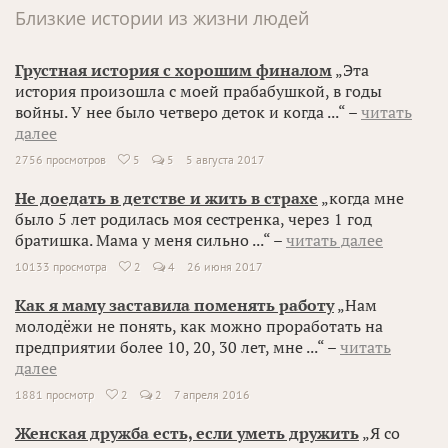
Близкие истории из жизни людей
Грустная история с хорошим финалом
„Эта
история произошла с моей прабабушкой, в годы
войны. У нее было четверо деток и когда ...“ –
читать
далее
2756 просмотров
5
5
5 августа 2017

Не доедать в детстве и жить в страхе
„когда мне
было 5 лет родилась моя сестренка, через 1 год
братишка. Мама у меня сильно ...“ –
читать далее
10133 просмотра
2
4
26 июня 2017

Как я маму заставила поменять работу
„Нам
молодёжи не понять, как можно проработать на
предприятии более 10, 20, 30 лет, мне ...“ –
читать
далее
1881 просмотр
2
2
7 апреля 2016

Женская дружба есть, если уметь дружить
„Я со