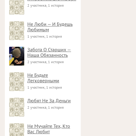
2 участника, 1 история
Не Люби — И Будешь
Любимым
1 участник, 1 история
Забота О Старших —
Наша Обязанность
2 участника, 1 история
Не Будьте
Легковерными
1 участник, 1 история
Любят Не За Деньги
2 участника, 1 история
Не Мучайте Тех, Кто
Вас Любит