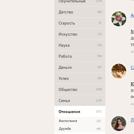
Поучительные
1156
Детство
460
А
Старость
57
М
Искусство
113
д
у
Наука
156
4
Работа
394
С
Деньги
297
Успех
295
К
Общество
п
1038
о
Семья
1135
4
Отношения
1572
Л
Воспитание
225
Дружба
495