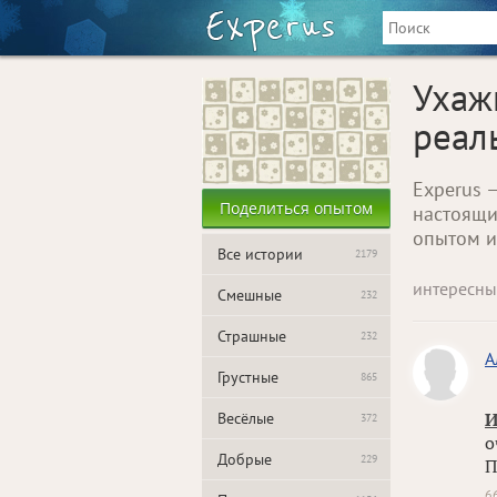
Ухаж
реал
Experus 
Поделиться опытом
настоящи
опытом и
Все истории
2179
интересны
Смешные
232
Страшные
232
А
Грустные
865
Весёлые
И
372
о
Добрые
229
П
6