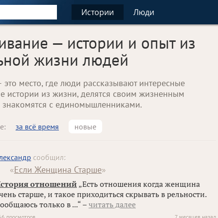
Истории
Люди
ивание — истории и опыт из
ьной жизни людей
— это место, где люди рассказывают интересные
е истории из жизни, делятся своим жизненным
 знакомятся с единомышленниками.
е:
за всё время
новые
лександр
сообщил:
«
Если Женщина Старше
»
стория отношений
„Есть отношения когда женщина
чень старше, и такое приходиться скрывать в рельности.
ообщаюсь только в ...“ –
читать далее
66 просмотров
7 месяцев назад