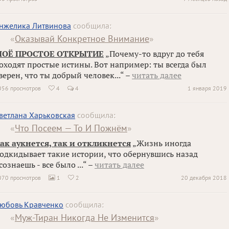
нжелика Литвинова
сообщила:
«
Оказывай Конкретное Внимание
»
ОЁ ПРОСТОЕ ОТКРЫТИЕ
„Почему-то вдруг до тебя
оходят простые истины. Вот например: ты всегда был
верен, что ты добрый человек...“ –
читать далее
056 просмотров
4
4
1 января 2019

ветлана Харьковская
сообщила:
«
Что Посеем — То И Пожнём
»
ак аукнется, так и откликнется
„Жизнь иногда
одкидывает такие истории, что обернувшись назад
сознаешь - все было ...“ –
читать далее
070 просмотров
1
2
20 декабря 2018


юбовь Кравченко
сообщила:
«
Муж-Тиран Никогда Не Изменится
»