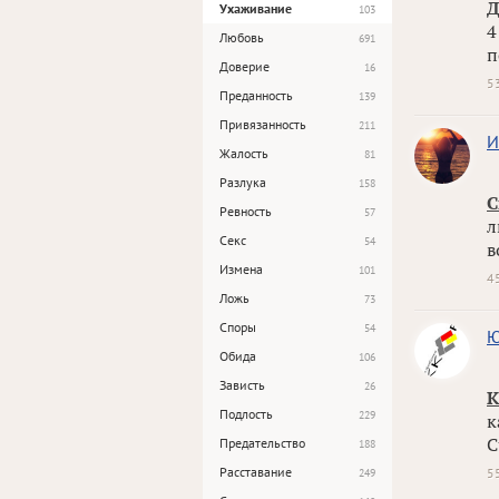
Д
Ухаживание
103
4
Любовь
691
п
Доверие
16
5
Преданность
139
Привязанность
211
И
Жалость
81
Разлука
158
С
Ревность
57
л
Секс
54
в
Измена
101
4
Ложь
73
Споры
54
Ю
Обида
106
Зависть
26
К
Подлость
229
к
С
Предательство
188
Расставание
5
249