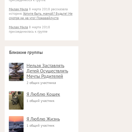
Милая Мила
8 марта 2018 рассказала
историю
Хотите быть. мамой? Будьте! Не
смотря ни на что! Пожааайлуста
Милая Мила
8 марта 2018
присоединилась к группе
Близкие группы
Нельзя Заставлять
Детей Осуществлять
Мечты Родителей
2 общих участника
Я Люблю Кошек
1 общий участник
Я Люблю Жизнь
1 общий участник