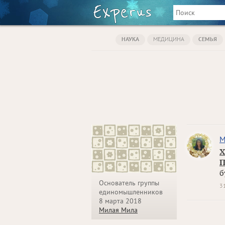
НАУКА
МЕДИЦИНА
СЕМЬЯ
М
Х
П
б
Основатель группы
3
единомышленников
8 марта 2018
Милая Мила