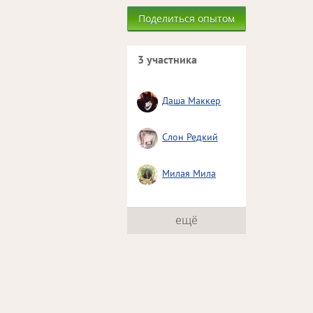
Поделиться опытом
3 участника
Даша Маккер
Слон Редкий
Милая Мила
ещё