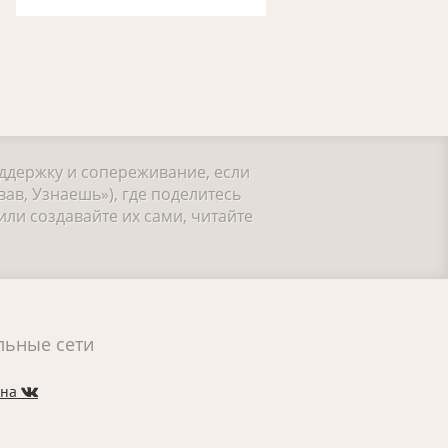
оддержку и сопереживание, если
ав, Узнаешь»), где поделитесь
ли создавайте их сами, читайте
льные сети
 на
