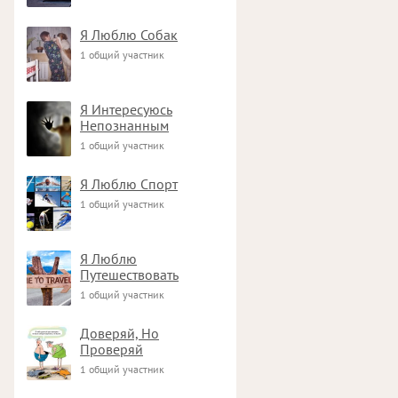
Я Люблю Собак
1 общий участник
Я Интересуюсь
Непознанным
1 общий участник
Я Люблю Спорт
1 общий участник
Я Люблю
Путешествовать
1 общий участник
Доверяй, Но
Проверяй
1 общий участник