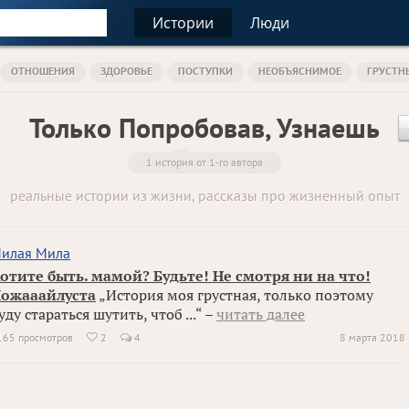
Истории
Люди
ОТНОШЕНИЯ
ЗДОРОВЬЕ
ПОСТУПКИ
НЕОБЪЯСНИМОЕ
ГРУСТН
Только Попробовав, Узнаешь
1 история от 1-го автора
реальные истории из жизни, рассказы про жизненный опыт
илая Мила
отите быть. мамой? Будьте! Не смотря ни на что!
ожааайлуста
„История моя грустная, только поэтому
уду стараться шутить, чтоб ...“ –
читать далее
165 просмотров
2
4
8 марта 2018
