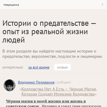
7
Извращения
Истории о предательстве —
опыт из реальной жизни
людей
В этом разделе вы найдёте настоящие истории о
предательстве, вероломстве, подлости и лицемерии.
интересные:
за всё время
новые
Владимир Пеливанов
сообщил:
«
Колдовства Нет, А Есть — Чёрная Магия,
Которая Создаёт Иллюзию Колдовства
»
Чёрная магия в моей жизни или жизнь в
советском союзе
„Недавно я узнал (мне рассказали