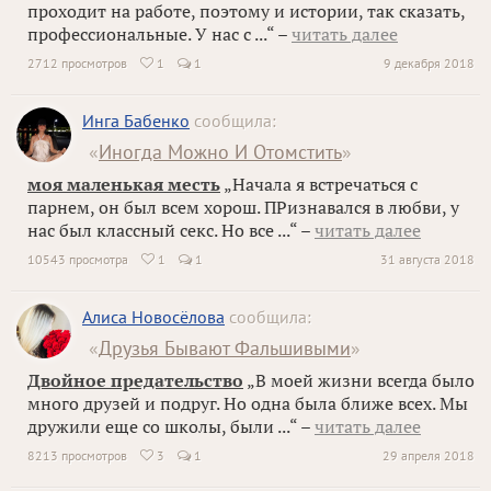
проходит на работе, поэтому и истории, так сказать,
профессиональные. У нас с ...“ –
читать далее
2712 просмотров
1
1
9 декабря 2018

Инга Бабенко
сообщила:
«
Иногда Можно И Отомстить
»
моя маленькая месть
„Начала я встречаться с
парнем, он был всем хорош. ПРизнавался в любви, у
нас был классный секс. Но все ...“ –
читать далее
10543 просмотра
1
1
31 августа 2018

Алиса Новосёлова
сообщила:
«
Друзья Бывают Фальшивыми
»
Двойное предательство
„В моей жизни всегда было
много друзей и подруг. Но одна была ближе всех. Мы
дружили еще со школы, были ...“ –
читать далее
8213 просмотров
3
1
29 апреля 2018
