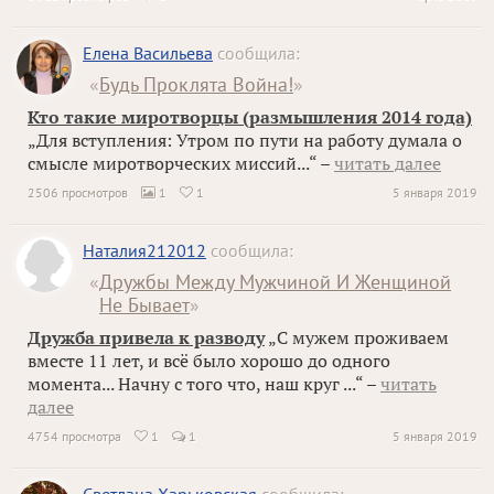
Елена Васильева
сообщила:
«
Будь Проклята Война!
»
Кто такие миротворцы (размышления 2014 года)
„Для вступления: Утром по пути на работу думала о
смысле миротворческих миссий...“ –
читать далее
2506 просмотров
1
1
5 января 2019


Наталия212012
сообщила:
«
Дружбы Между Мужчиной И Женщиной
Не Бывает
»
Дружба привела к разводу
„С мужем проживаем
вместе 11 лет, и всё было хорошо до одного
момента... Начну с того что, наш круг ...“ –
читать
далее
4754 просмотра
1
1
5 января 2019
