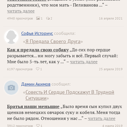
родственники), что моя мать - Пеливанова ...“ –
читать далее
4948 просмотров
1
2
16 апреля 2021

Софья Историус
сообщила:
«
Я Предала Своего Друга
»
Как я предала свою собаку
„До сих пор сердце
разрывается... ни могу забыть и всё. Первый случай:
Мне было 5-ть лет, как у ...“ –
читать далее
6197 просмотров
1
25 апреля 2019

Дамин Акимов
сообщил:
«
Совесть И Сердце Подскажут В Трудной
Ситуации
»
Братья наши меньшие
„Было время сын купил двух
щенков немецких овчарок суку и кобеля. Меня тогда
не было рядом. Отношения у нас ...“ –
читать далее
3912 просмотров
1
4 марта 2019
