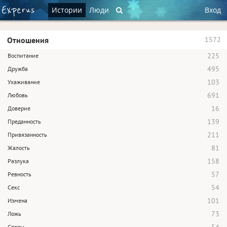
Истории
Люди
Вход
Отношения
1572
225
Воспитание
495
Дружба
103
Ухаживание
691
Любовь
16
Доверие
139
Преданность
211
Привязанность
81
Жалость
158
Разлука
57
Ревность
54
Секс
101
Измена
73
Ложь
Споры