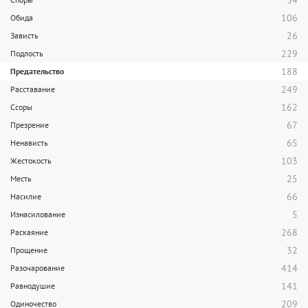
54
106
Обида
26
Зависть
229
Подлость
188
Предательство
249
Расставание
162
Ссоры
67
Презрение
65
Ненависть
103
Жестокость
25
Месть
66
Насилие
5
Изнасилование
268
Раскаяние
32
Прощение
414
Разочарование
141
Равнодушие
209
Одиночество