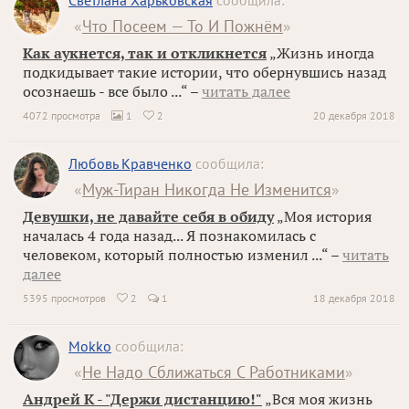
Светлана Харьковская
сообщила:
«
Что Посеем — То И Пожнём
»
Как аукнется, так и откликнется
„Жизнь иногда
подкидывает такие истории, что обернувшись назад
осознаешь - все было ...“ –
читать далее
4072 просмотра
1
2
20 декабря 2018


Любовь Кравченко
сообщила:
«
Муж-Тиран Никогда Не Изменится
»
Девушки, не давайте себя в обиду
„Моя история
началась 4 года назад... Я познакомилась с
человеком, который полностью изменил ...“ –
читать
далее
5395 просмотров
2
1
18 декабря 2018

Mokko
сообщила:
«
Не Надо Сближаться С Работниками
»
Андрей К - "Держи дистанцию!"
„Вся моя жизнь