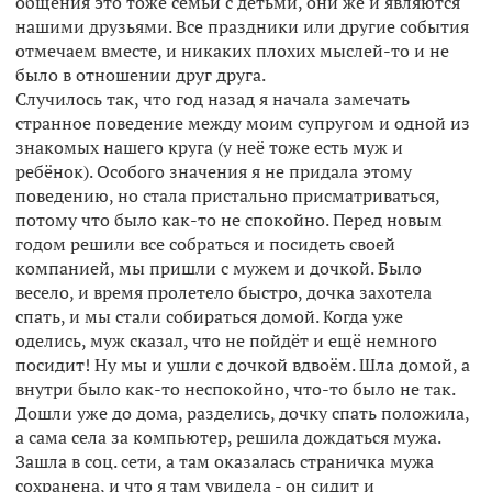
общения это тоже семьи с детьми, они же и являются
нашими друзьями. Все праздники или другие события
отмечаем вместе, и никаких плохих мыслей-то и не
было в отношении друг друга.
Случилось так, что год назад я начала замечать
странное поведение между моим супругом и одной из
знакомых нашего круга (у неё тоже есть муж и
ребёнок). Особого значения я не придала этому
поведению, но стала пристально присматриваться,
потому что было как-то не спокойно. Перед новым
годом решили все собраться и посидеть своей
компанией, мы пришли с мужем и дочкой. Было
весело, и время пролетело быстро, дочка захотела
спать, и мы стали собираться домой. Когда уже
оделись, муж сказал, что не пойдёт и ещё немного
посидит! Ну мы и ушли с дочкой вдвоём. Шла домой, а
внутри было как-то неспокойно, что-то было не так.
Дошли уже до дома, разделись, дочку спать положила,
а сама села за компьютер, решила дождаться мужа.
Зашла в соц. сети, а там оказалась страничка мужа
сохранена, и что я там увидела - он сидит и