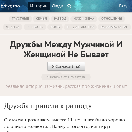
Истории
Люди
Вход
ГРУСТНЫЕ
СЕМЬЯ
РАЗВОД
МУЖ И ЖЕНА
ОТНОШЕНИЯ
ДРУЖБА
РЕВНОСТЬ
ЛОЖЬ
ПРЕДАТЕЛЬСТВО
РАЗОЧАРОВАНИЕ
Дружбы Между Мужчиной И
Женщиной Не Бывает
Я Согласен(-на)
1 история от 1-го автора
реальная история из жизни, рассказ про жизненный опыт
Дружба привела к разводу
С мужем проживаем вместе 11 лет, и всё было хорошо
до одного момента... Начну с того что, наш круг