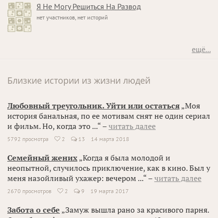
Я Не Могу Решиться На Развод
нет участников, нет историй
ещё...
Близкие истории из жизни людей
Любовный треугольник. Уйти или остаться
„Моя
история банальная, по ее мотивам снят не один сериал
и фильм. Но, когда это ...“ –
читать далее
5792 просмотра
2
13
14 марта 2018

Семейный жених
„Когда я была молодой и
неопытной, случилось приключение, как в кино. Был у
меня назойливый ухажер: вечером ...“ –
читать далее
2670 просмотров
2
9
19 марта 2017

Забота о себе
„Замуж вышла рано за красивого парня.