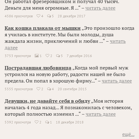
Он работал фрезеровщиком и получал 40 тысяч.
Деньги для меня огромные. Я ...“ –
читать далее
4586 просмотров
4
5
28 декабря 2017

Как кошка плакала от мышки
„Это произошло когда
я училась в институте. Мы были молоды, душа
жаждала жизни, приключений и любви ...“ –
читать
далее
3753 просмотра
1
2
5
7 декабря 2016


Пострадавшая любовница
„Когда мой первый муж
устроился на новую работу, радости нашей не было
предела. Он попал в хорошую фирму...“ –
читать далее
5555 просмотров
2
4
20 сентября 2015

Девушки, не давайте себя в обиду
„Моя история
началась 4 года назад... Я познакомилась с человеком,
который полностью изменил ...“ –
читать далее
5392 просмотра
2
1
18 декабря 2018

ещё...