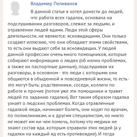
Владимир Пеливанов
В данной статье я хотел донести до людей,
что работа всех гадалок, основана на
подслушивании разговоров, слежке за людьми, и
отравлении людей ядами. Люди этой сферы
деятельности, не являются: ясновидящими. Они только
создают иллюзию, что они обладают этими свойствами,
то есть они выдают себя за ясновидящих. У людей
данной профессии очень много помощников, которые
собирают информацию о людях (об ихних проблемах,
а также их паспортные данные), подслушивая их
разговоры, в основном - это люди с которыми они
общаются в обыденной и повседневной жизни, то есть -
это могут быть: родственники, соседи, коллеги по
работе и прочие (потом уже эти помощники и травят
людей по заданию гадалки). Вот таким образом гадалка
узнаёт о людских проблемах. Когда отравленные
гадалкой люди, начинают болеть, они ходят по врачам,
по поликлиникам, и к другим специалистам, но никто
не может им ни чем помочь, потому что медики не
знают состав яда, которым отравили этих людей (а у
гадалки на каждый яд есть противоядие). И тогда