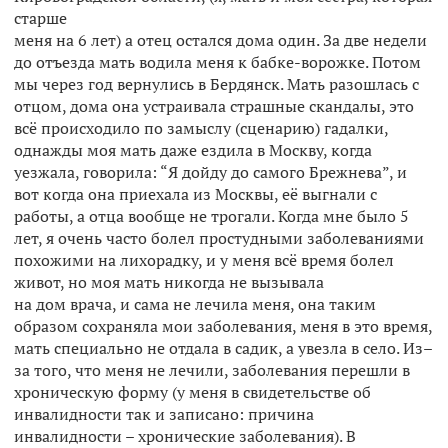
старше
меня на 6 лет) а отец остался дома один. За две недели
до отъезда мать водила меня к бабке-ворожке. Потом
мы через год вернулись в Бердянск. Мать разошлась с
отцом, дома она устраивала страшные скандалы, это
всё происходило по замыслу (сценарию) гадалки,
однажды моя мать даже ездила в Москву, когда
уезжала, говорила: “Я дойду до самого Брежнева”, и
вот когда она приехала из Москвы, её выгнали с
работы, а отца вообще не трогали. Когда мне было 5
лет, я очень часто болел простудными заболеваниями
похожими на лихорадку, и у меня всё время болел
живот, но моя мать никогда не вызывала
на дом врача, и сама не лечила меня, она таким
образом сохраняла мои заболевания, меня в это время,
мать специально не отдала в садик, а увезла в село. Из–
за того, что меня не лечили, заболевания перешли в
хроническую форму (у меня в свидетельстве об
инвалидности так и записано: причина
инвалидности – хронические заболевания). В