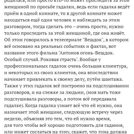
родилась, или просто кто-то может проследить за этой
женщиной по просьбе гадалки, ведь если гадалка ведёт
приём в одной комнате, то в другой комнате может
находиться ещё один человек и наблюдать за этим
разговором, тогда сделать это – очень просто, нужно
только проследить за этой женщиной, где она живёт.
Об этом говорилось в телесериале "Вешдок", в котором
всё основано на реальных событиях и фактах, вот
название этого фильма "Антонов огонь-Вещдок.
Особый случай. Роковая страсть". Вообще у
профессиональных гадалок очень большая клиентура,
и некоторых из своих клиентов, она впоследствии
начинает привлекать к своему делу, путём шантажа.
Также у этих гадалок всё построено на подслушивании
разговоров, и на слежке за людьми, (моя мать тоже
подслушивала разговоры, а потом всё передавала
гадалке). Когда гадалка узнает всё что ей нужно, она
назначает этой женщине, следующую встречу через
неделю, объясняя это тем, что ей нужно время,
для того чтобы всё хорошо подготовить для гадания,
или может сослаться на луну, скажет, что луна должна