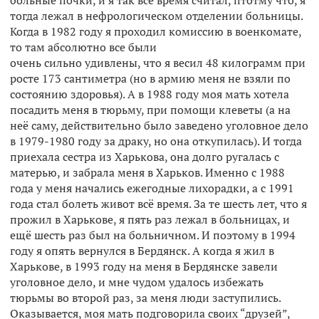
больные почки, и я так всё время считал, птотму что, я
тогда лежал в нефрологическом отделении больницы.
Когда в 1982 году я проходил комиссию в военкомате,
то там абсолютно все были
очень сильно удивлены, что я весил 48 килограмм при
росте 173 сантиметра (но в армию меня не взяли по
состоянию здоровья). А в 1988 году моя мать хотела
посадить меня в тюрьму, при помощи клеветы (а на
неё саму, действительно было заведено уголовное дело
в 1979-1980 году за драку, но она откупилась). И тогда
приехала сестра из Харькова, она долго ругалась с
матерью, и забрала меня в Харьков. Именно с 1988
года у меня начались ежегодные лихорадки, а с 1991
года стал болеть живот всё время. За те шесть лет, что я
прожил в Харькове, я пять раз лежал в больницах, и
ещё шесть раз был на больничном. И поэтому в 1994
году я опять вернулся в Бердянск. А когда я жил в
Харькове, в 1993 году на меня в Бердянске завели
уголовное дело, и мне чудом удалось избежать
тюрьмы во второй раз, за меня люди заступились.
Оказывается, моя мать подговорила своих “друзей”,