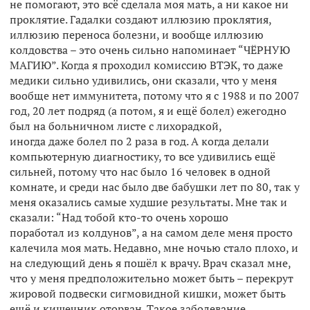
не помогают, это всё сделала моя мать, а ни какое ни
проклятие. Гадалки создают иллюзию проклятия,
иллюзию переноса болезни, и вообще иллюзию
колдовства – это очень сильно напоминает “ЧЁРНУЮ
МАГИЮ”. Когда я проходил комиссию ВТЭК, то даже
медики сильно удивились, они сказали, что у меня
вообще нет иммунитета, потому что я с 1988 и по 2007
год, 20 лет подряд (а потом, я и ещё болел) ежегодно
был на больничном листе с лихорадкой,
иногда даже болел по 2 раза в год. А когда делали
компьютерную диагностику, то все удивились ещё
сильней, потому что нас было 16 человек в одной
комнате, и среди нас было две бабушки лет по 80, так у
меня оказались самые худшие результаты. Мне так и
сказали: “Над тобой кто-то очень хорошо
поработал из колдунов”, а на самом деле меня просто
калечила моя мать. Недавно, мне ночью стало плохо, и
на следующий день я пошёл к врачу. Врач сказал мне,
что у меня предположительно может быть – перекрут
жировой подвески сигмовидной кишки, может быть
ещё и кишечник оторван. Такое заболевание