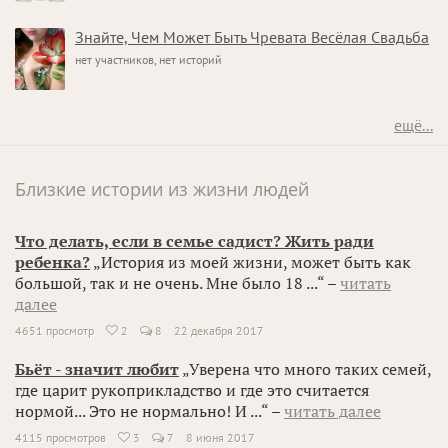
Знайте, Чем Может Быть Чревата Весёлая Свадьба
нет участников, нет историй
ещё...
Близкие истории из жизни людей
Что делать, если в семье садист? Жить ради
ребенка?
„История из моей жизни, может быть как
большой, так и не очень. Мне было 18 ...“ –
читать
далее
4651 просмотр
2
8
22 декабря 2017

Бьёт - значит любит
„Уверена что много таких семей,
где царит рукоприкладство и где это считается
нормой... Это не нормально! И ...“ –
читать далее
4115 просмотров
3
7
8 июня 2017
