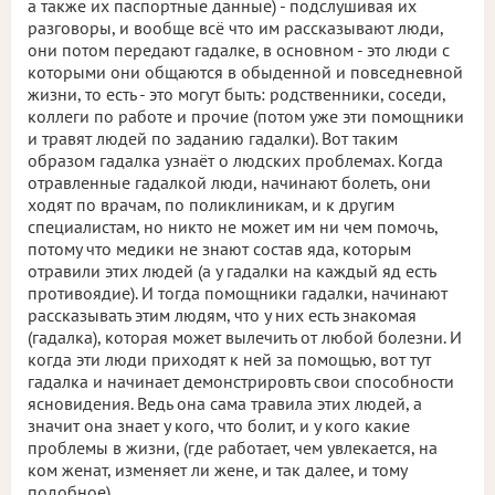
а также их паспортные данные) - подслушивая их
разговоры, и вообще всё что им рассказывают люди,
они потом передают гадалке, в основном - это люди с
которыми они общаются в обыденной и повседневной
жизни, то есть - это могут быть: родственники, соседи,
коллеги по работе и прочие (потом уже эти помощники
и травят людей по заданию гадалки). Вот таким
образом гадалка узнаёт о людских проблемах. Когда
отравленные гадалкой люди, начинают болеть, они
ходят по врачам, по поликлиникам, и к другим
специалистам, но никто не может им ни чем помочь,
потому что медики не знают состав яда, которым
отравили этих людей (а у гадалки на каждый яд есть
противоядие). И тогда помощники гадалки, начинают
рассказывать этим людям, что у них есть знакомая
(гадалка), которая может вылечить от любой болезни. И
когда эти люди приходят к ней за помощью, вот тут
гадалка и начинает демонстрировть свои способности
ясновидения. Ведь она сама травила этих людей, а
значит она знает у кого, что болит, и у кого какие
проблемы в жизни, (где работает, чем увлекается, на
ком женат, изменяет ли жене, и так далее, и тому
подобное).