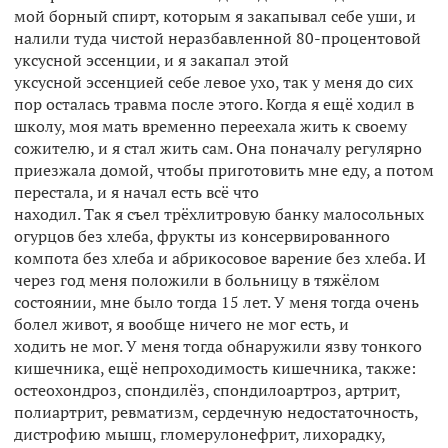
мой борный спирт, которым я закапывал себе уши, и
налили туда чистой неразбавленной 80-процентовой
уксусной эссенции, и я закапал этой
уксусной эссенцией себе левое ухо, так у меня до сих
пор осталась травма после этого. Когда я ещё ходил в
школу, моя мать временно переехала жить к своему
сожителю, и я стал жить сам. Она поначалу регулярно
приезжала домой, чтобы приготовить мне еду, а потом
перестала, и я начал есть всё что
находил. Так я съел трёхлитровую банку малосольных
огурцов без хлеба, фрукты из консервированного
компота без хлеба и абрикосовое варение без хлеба. И
через год меня положили в больницу в тяжёлом
состоянии, мне было тогда 15 лет. У меня тогда очень
болел живот, я вообще ничего не мог есть, и
ходить не мог. У меня тогда обнаружили язву тонкого
кишечника, ещё непроходимость кишечника, также:
остеохондроз, спондилёз, спондилоартроз, артрит,
полиартрит, ревматизм, сердечную недостаточность,
дистрофию мышц, гломерулонефрит, лихорадку,