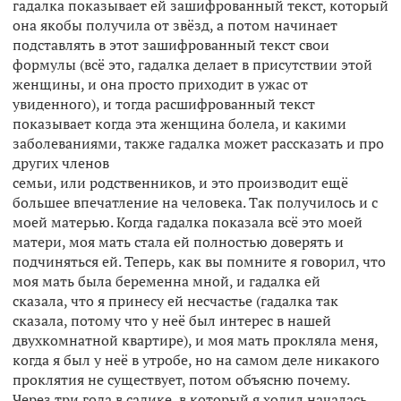
гадалка показывает ей зашифрованный текст, который
она якобы получила от звёзд, а потом начинает
подставлять в этот зашифрованный текст свои
формулы (всё это, гадалка делает в присутствии этой
женщины, и она просто приходит в ужас от
увиденного), и тогда расшифрованный текст
показывает когда эта женщина болела, и какими
заболеваниями, также гадалка может рассказать и про
других членов
семьи, или родственников, и это производит ещё
большее впечатление на человека. Так получилось и с
моей матерью. Когда гадалка показала всё это моей
матери, моя мать стала ей полностью доверять и
подчиняться ей. Теперь, как вы помните я говорил, что
моя мать была беременна мной, и гадалка ей
сказала, что я принесу ей несчастье (гадалка так
сказала, потому что у неё был интерес в нашей
двухкомнатной квартире), и моя мать прокляла меня,
когда я был у неё в утробе, но на самом деле никакого
проклятия не существует, потом объясню почему.
Через три года в садике, в который я ходил началась