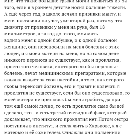
мне, что такие большие грыжи могли появиться из-за
того, если я в раннем детстве носил большие тяжести.
А ещё через год, в школе делали прививки манту, и
меня поставили на учёт, уже второй раз, потому что
диаметр от прививки у меня на руке, был 18
миллиметров, а за год до этого, моя мать
водила меня к одной бабушке, и к одной больной
женщине, они переносили на меня болезни с этих
людей, и с моей матери на меня, но на самом деле
никакого переноса не существует, как и проклятия,
просто того человека, с которого якобы переносят
болезнь, лечат медицинскими препаратами, которые
гадалка выдаёт за свои настойки, а того, на которого
якобы переносят болезнь, его и травят и калечат. И
проклятия не существует, если бы оно существовало, то
моей матери не пришлось бы меня гробить, да при
том ещё самой лично, то есть проклятие само бы всё
сделало, это - и есть третий очевидный факт, который
доказывает, что никакого проклятия нет. Потом сестра
поступила в институт, и стала жить в Харькове, а я с
матерью и её сожителем. Однажды они подменили