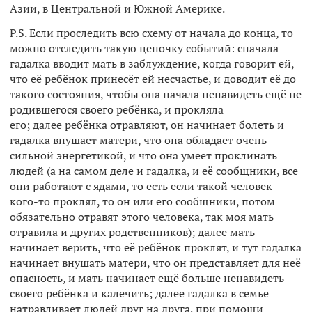
Азии, в Центральной и Южной Америке.
P.S. Если проследить всю схему от начала до конца, то
можно отследить такую цепочку событий: сначала
гадалка вводит мать в заблуждение, когда говорит ей,
что её ребёнок принесёт ей несчастье, и доводит её до
такого состояния, чтобы она начала ненавидеть ещё не
родившегося своего ребёнка, и прокляла
его; далее ребёнка отравляют, он начинает болеть и
гадалка внушает матери, что она обладает очень
сильной энергетикой, и что она умеет проклинать
людей (а на самом деле и гадалка, и её сообщники, все
они работают с ядами, то есть если такой человек
кого-то проклял, то он или его сообщники, потом
обязательно отравят этого человека, так моя мать
отравила и других родственников); далее мать
начинает верить, что её ребёнок проклят, и тут гадалка
начинает внушать матери, что он представляет для неё
опасность, и мать начинает ещё больше ненавидеть
своего ребёнка и калечить; далее гадалка в семье
натравливает людей друг на друга, при помощи