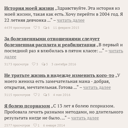
История моей жизни
„Здравствуйте. Эта история из
моей жизни, такая как есть. Хочу перейти в 2004 год. Я
22 летняя девчонка ...“ –
читать далее
4439 просмотров
3
6
11 февраля 2015

За болезненными отношениями следует
болезненная расплата и реабилитация
„В первый и
последний раз я влюбилась в пятом классе: ...“ –
читать
далее
3173 просмотра
3
3
3 сентября 2016

Не тратьте жизнь в надежде изменить кого-то
„У
моего жениха есть замечательная мама - добрая,
открытая, мечтательная. Готова ...“ –
читать далее
3115 просмотров
2
3
4 мая 2016

Я болею псориазом
„С 13 лет я болею псориазом.
Пробовала лечить разными методами, но длительного
результата нигде не было. ...“ –
читать далее
2577 просмотров
1
6 января 2014
