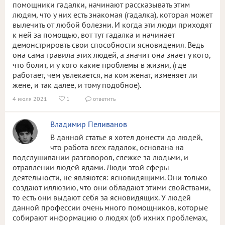
помощники гадалки, начинают рассказывать этим
людям, что у них есть знакомая (гадалка), которая может
вылечить от любой болезни. И когда эти люди приходят
к ней за помощью, вот тут гадалка и начинает
демонстрировть свои способности ясновидения. Ведь
она сама травила этих людей, а значит она знает у кого,
что болит, и у кого какие проблемы в жизни, (где
работает, чем увлекается, на ком женат, изменяет ли
жене, и так далее, и тому подобное).
4 июля 2021
1
ответить


Владимир Пеливанов
В данной статье я хотел донести до людей,
что работа всех гадалок, основана на
подслушивании разговоров, слежке за людьми, и
отравлении людей ядами. Люди этой сферы
деятельности, не являются: ясновидящими. Они только
создают иллюзию, что они обладают этими свойствами,
то есть они выдают себя за ясновидящих. У людей
данной профессии очень много помощников, которые
собирают информацию о людях (об ихних проблемах,