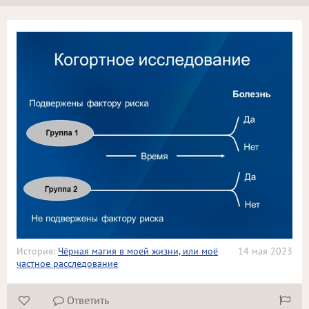
История:
Чёрная магия в моей жизни, или моё
14 мая 2023
частное расследование
Ответить


