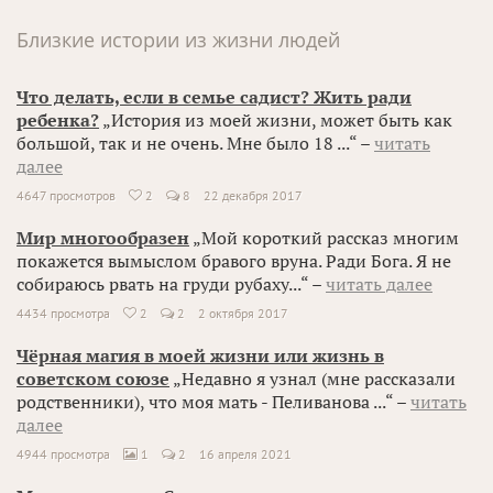
Близкие истории из жизни людей
Что делать, если в семье садист? Жить ради
ребенка?
„История из моей жизни, может быть как
большой, так и не очень. Мне было 18 ...“ –
читать
далее
4647 просмотров
2
8
22 декабря 2017

Мир многообразен
„Мой короткий рассказ многим
покажется вымыслом бравого вруна. Ради Бога. Я не
собираюсь рвать на груди рубаху...“ –
читать далее
4434 просмотра
2
2
2 октября 2017

Чёрная магия в моей жизни или жизнь в
советском союзе
„Недавно я узнал (мне рассказали
родственники), что моя мать - Пеливанова ...“ –
читать
далее
4944 просмотра
1
2
16 апреля 2021
