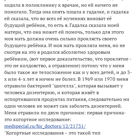
ходила в поликлинику к врачам, но ей ничего не
помогало. Тогда она опять пошла к гадалке, и гадалка
ей сказала, что во всех её мучениях виноват её
будущий ребёнок, то есть я. Гадалка сказала моей
матери, что она может ей помочь, только для этого
моя мать должна очень сильно проклясть своего
будущего ребёнка. И моя мать прокляла меня, но не
смотря на это я родился абсолютно здоровым
ребёнком, (вот первое доказательство, что проклятие -
это не колдовство, а отравление) потому что у меня
было такое же телосложение как и у всех детей, и до 3-
х или 4-х лет я ничем не болел. В 1969 или 1970 меня
отравили бактерией "шигелла", которая вызывает у
человека дизентерию, и которая живёт в
испортившихся продуктах питания, следовательно ни
один человек не может сам заболеть дизентерией.
Меня отравили по двум причинам: первая причина-
это когортное исследование:
medspecial.ru/for_doctors/12/21731/
"Когортные исследования – это такой тип