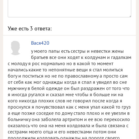
Уже есть
3
ответа:
Вася420
у моего папы есть сестры и невестки жены
братьев все они ходят к колдунам и гадалкам
с молоду я рос нормально но в какой то момент
начались какие то непонятные вещи я стал молиться
богу и поститься но не по православному а просто сам
от себя как мог однажды когда я спал я увидел во сне
мужчину в белой одежде он был раздражен от того что
я иногда ругался и сказал мне чтобы я больше ни на
кого никогда плохих слов не говорил после когда я
проснулся я почувствовал как с меня упал какой то груз
а еще позже соседке по дому стало плохо и ее увезли в
больничку она заболела артритом и ее всю перекосило
оказалось что она на меня колдовала и была связана с
сестрами моего отца и его невестками потом они
продолжили колдовать однажды на пороге своего