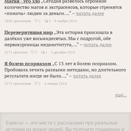
Магия - это зло
„Сегодня развелось огромное
количество магов и экстрасенсов, которые стремятся
«помочь» людям за деньги. ...“ –
читать далее
2880 просмотров
1
3
9 ноября 2014

Перевернувшая мир
„Эта история произошла в
далёких уже восьмидесятых. Мы с подругой, обе
первокурсницы мединститута, ...“ –
читать далее
3171 просмотр
2
1
2 декабря 2013

Я болею псориазом
„С 13 лет я болею псориазом.
Пробовала лечить разными методами, но длительного
результата нигде не было. ...“ –
читать далее
2575 просмотров
1
6 января 2014

ещё...
Experus — это место с рассказами про реальные
истории из жизни людей. Вы получите поддержку и