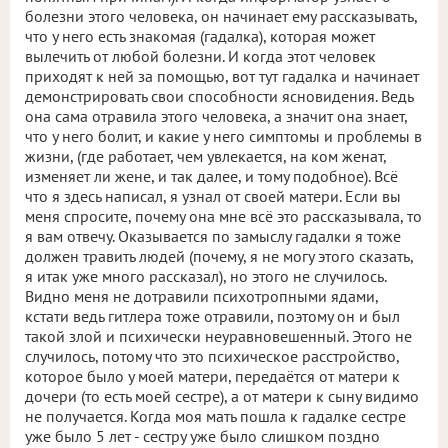
болезни этого человека, он начинает ему рассказывать,
что у него есть знакомая (гадалка), которая может
вылечить от любой болезни. И когда этот человек
приходят к ней за помощью, вот тут гадалка и начинает
демонстрировать свои способности ясновидения. Ведь
она сама отравила этого человека, а значит она знает,
что у него болит, и какие у него симптомы и проблемы в
жизни, (где работает, чем увлекается, на ком женат,
изменяет ли жене, и так далее, и тому подобное). Всё
что я здесь написал, я узнал от своей матери. Если вы
меня спросите, почему она мне всё это рассказывала, то
я вам отвечу. Оказывается по замыслу гадалки я тоже
должен травить людей (почему, я не могу этого сказать,
я итак уже много рассказал), но этого не случилось.
Видно меня не дотравили психотропными ядами,
кстати ведь гитлера тоже отравили, поэтому он и был
такой злой и психически неуравновешенный. Этого не
случилось, потому что это психическое расстройство,
которое было у моей матери, передаётся от матери к
дочери (то есть моей сестре), а от матери к сыну видимо
не получается. Когда моя мать пошла к гадалке сестре
уже было 5 лет - сестру уже было слишком поздно