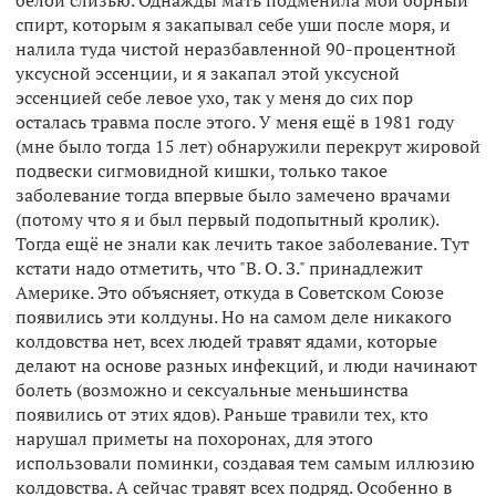
спирт, которым я закапывал себе уши после моря, и
налила туда чистой неразбавленной 90-процентной
уксусной эссенции, и я закапал этой уксусной
эссенцией себе левое ухо, так у меня до сих пор
осталась травма после этого. У меня ещё в 1981 году
(мне было тогда 15 лет) обнаружили перекрут жировой
подвески сигмовидной кишки, только такое
заболевание тогда впервые было замечено врачами
(потому что я и был первый подопытный кролик).
Тогда ещё не знали как лечить такое заболевание. Тут
кстати надо отметить, что "В. О. З." принадлежит
Америке. Это объясняет, откуда в Советском Союзе
появились эти колдуны. Но на самом деле никакого
колдовства нет, всех людей травят ядами, которые
делают на основе разных инфекций, и люди начинают
болеть (возможно и сексуальные меньшинства
появились от этих ядов). Раньше травили тех, кто
нарушал приметы на похоронах, для этого
использовали поминки, создавая тем самым иллюзию
колдовства. А сейчас травят всех подряд. Особенно в