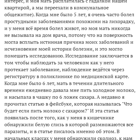
интерес, и моя мать расплатилась с гадалкой нашей
квартирой, а мы переехали в коммунальное
общежитие). Когда мне было 5 лет, я очень часто болел
простудными заболеваниями похожими на лихорадку,
и у меня всё время болел живот, но моя мать никогда
не вызывала на дом врача, потому что на поверхность
могла всплыть истинная причина моих заболеваний и
исчезновение моей истории болезни, и это могло
помешать исследованию. Исследование заключается в
том чтобы наблюдать за человеком как у него
протекает заболевание, наблюдение ведётся через
регистратуру в поликлинике по медицинской карте.
Когда мне было 6 лет, мать в течении длительного
времени ежедневно давала мне пить холодное молоко,
и насыпала в чашку по 6 ложек сахара. А недавно я
прочитал статью в фейсбуке, которая называлась "Что
будет если пить молоко с сахаром?" И эта статья
появилась после того, как у меня в кишечнике
обнаружили белую слизь в которой размножаются все
паразиты, и в статье писалось именно об этом. В
начальных классах у меня обнаружили сколиоз, к нам