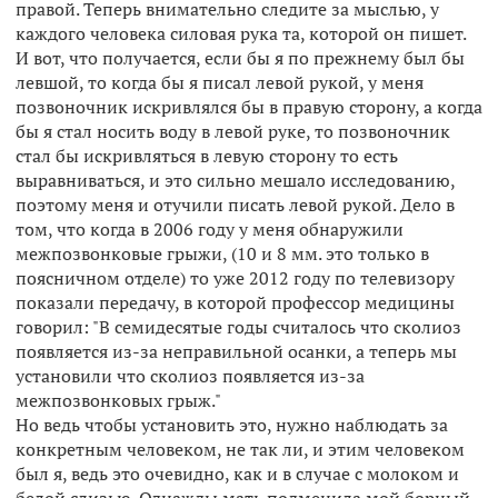
правой. Теперь внимательно следите за мыслью, у
каждого человека силовая рука та, которой он пишет.
И вот, что получается, если бы я по прежнему был бы
левшой, то когда бы я писал левой рукой, у меня
позвоночник искривлялся бы в правую сторону, а когда
бы я стал носить воду в левой руке, то позвоночник
стал бы искривляться в левую сторону то есть
выравниваться, и это сильно мешало исследованию,
поэтому меня и отучили писать левой рукой. Дело в
том, что когда в 2006 году у меня обнаружили
межпозвонковые грыжи, (10 и 8 мм. это только в
поясничном отделе) то уже 2012 году по телевизору
показали передачу, в которой профессор медицины
говорил: "В семидесятые годы считалось что сколиоз
появляется из-за неправильной осанки, а теперь мы
установили что сколиоз появляется из-за
межпозвонковых грыж."
Но ведь чтобы установить это, нужно наблюдать за
конкретным человеком, не так ли, и этим человеком
был я, ведь это очевидно, как и в случае с молоком и
белой слизью. Однажды мать подменила мой борный