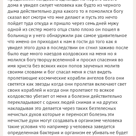
дома я увидел силует человека как будто из черного
дыма действительно духа какого то я помолился богу
сказал вот смотри что мне делают и пусть это нечто
пойдет туда откуда и пришло через семь дней мужу
одной из сестер моего отца стало плохо он пошел в
больницу и у него обнаружили рак самое удивительное
что имено он приходил к нам в гости до того как я
увидел этого духа в последствии он сгнил заживо после
было еще много наездов колдовских на меня но я
молился богу творцу вселенной и просил спасения во
имя христа без всяких икон попов заученых молитв
своими словами и бог спасал меня я стал видеть
пролетающие космические корабли ангелов бога они
светятся как звезды когда они пролетая включают свет
своих кораблей и когда они пролетают то всякое
колдовство убегает от меня а болезни действительно
перекладывают с одних людей снимая и на других
накладывая это делается через таких безтелесных
нечистых духов которые и переносят болезнь эти
нечистые духи могут создавать в организме человека
такие условия что например у человека заведется
определенная бактерия и организм ее убивать не будет