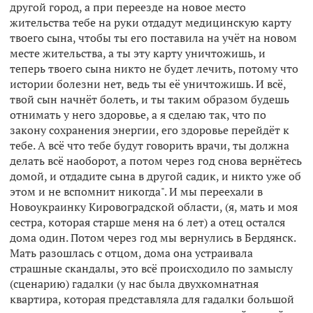
другой город, а при переезде на новое место
жительства тебе на руки отдадут медицинскую карту
твоего сына, чтобы ты его поставила на учёт на новом
месте жительства, а ты эту карту уничтожишь, и
теперь твоего сына никто не будет лечить, потому что
истории болезни нет, ведь ты её уничтожишь. И всё,
твой сын начнёт болеть, и ты таким образом будешь
отнимать у него здоровье, а я сделаю так, что по
закону сохранения энергии, его здоровье перейдёт к
тебе. А всё что тебе будут говорить врачи, ты должна
делать всё наоборот, а потом через год снова вернётесь
домой, и отдадите сына в другой садик, и никто уже об
этом и не вспомнит никогда". И мы переехали в
Новоукраинку Кировоградской области, (я, мать и моя
сестра, которая старше меня на 6 лет) а отец остался
дома один. Потом через год мы вернулись в Бердянск.
Мать разошлась с отцом, дома она устраивала
страшные скандалы, это всё происходило по замыслу
(сценарию) гадалки (у нас была двухкомнатная
квартира, которая представляла для гадалки большой