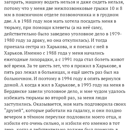
загорать, машину водить нельзя и даже сидеть нельзя,
потому что у меня две межпозвонковые грыжи 10 и 8
мм в поясничном отделе позвоночника и в грудном
две. А в 1988 году моя мать хотела посадить меня в
тюрьму, при помощи клеветы (а на неё саму,
действительно было заведено уголовное дело в 1979-
1980 году за драку, но она откупилась). И тогда
приехала сестра из Харькова, и я поехал с ней в
Харьков. Именно с 1988 года у меня начались
ежегодные лихорадки, а с 1991 года стал болеть живот
всё время. За те шесть лет, что я прожил в Харькове, я
пять раз лежал в больницах, и ещё шесть раз был на
больничном. И поэтому в 1994 году я опять вернулся
домой. А когда я жил в Харькове, в 1993 году на меня в
Бердянске завели уголовное дело, и мне чудом удалось
избежать тюрьмы во второй раз, за меня люди
заступились. Оказывается, моя мать подговорила своих
“друзей”, которые работали на гадалку, и они поздно
вечером в тёмном переулке подловили моего отца, и
избили его очень сильно, и избили его именно в тот
день, когда я действительно должен был приехать в