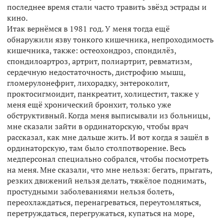
последнее время стали часто травить звёзд эстрады и
кино.
Итак вернёмся в 1981 год. У меня тогда ещё
обнаружили язву тонкого кишечника, непроходимость
кишечника, также: остеохондроз, спондилёз,
спондилоартроз, артрит, полиартрит, ревматизм,
сердечную недостаточность, дистрофию мышц,
гломерулонефрит, лихорадку, энтероколит,
проктосигмоидит, панкреатит, холицестит, также у
меня ещё хронический бронхит, только уже
обструктивный. Когда меня выписывали из больницы,
мне сказали зайти в ординаторскую, чтобы врач
рассказал, как мне дальше жить. И вот когда я зашёл в
ординаторскую, там было столпотворение. Весь
медперсонал специально собрался, чтобы посмотреть
на меня. Мне сказали, что мне нельзя: бегать, прыгать,
резких движений нельзя делать, тяжёлое поднимать,
простудными заболеваниями нельзя болеть,
переохлаждаться, перенагреваться, переутомляться,
перетруждаться, перегружаться, купаться на море,