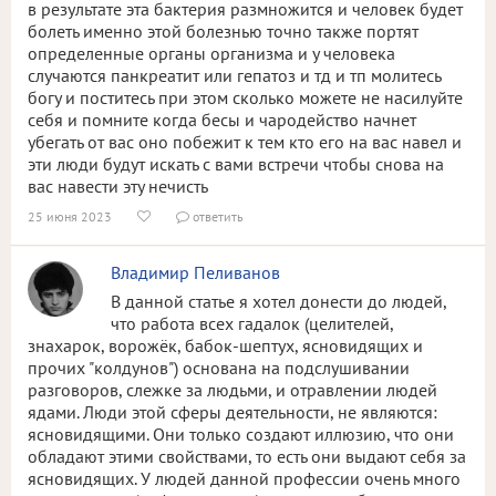
в результате эта бактерия размножится и человек будет
болеть именно этой болезнью точно также портят
определенные органы организма и у человека
случаются панкреатит или гепатоз и тд и тп молитесь
богу и поститесь при этом сколько можете не насилуйте
себя и помните когда бесы и чародейство начнет
убегать от вас оно побежит к тем кто его на вас навел и
эти люди будут искать с вами встречи чтобы снова на
вас навести эту нечисть
25 июня 2023
ответить


Владимир Пеливанов
В данной статье я хотел донести до людей,
что работа всех гадалок (целителей,
знахарок, ворожёк, бабок-шептух, ясновидящих и
прочих "колдунов") основана на подслушивании
разговоров, слежке за людьми, и отравлении людей
ядами. Люди этой сферы деятельности, не являются:
ясновидящими. Они только создают иллюзию, что они
обладают этими свойствами, то есть они выдают себя за
ясновидящих. У людей данной профессии очень много