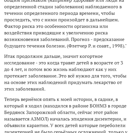
общим признаком (например здоровые или люди на
определенной стадии заболевания) наблюдаемого в
течении определенного периода времени, чтобы
проследить, что с ними произойдет в дальнейшем.
Фактор риска это особенности организма или
воздействия приводящие к увеличению риска
возникновения заболеваний. Прогноз - предсказание
будущего течения болезни. (Флетчер Р. и соавт., 1998)."
Итак продолжим дальше, значит когортное
исследование - это когда травят детей в возрасте от 3
до 4 лет, и потом всю жизнь наблюдают как у них
протекает заболевание. Это всё нужно для того, чтобы
на основе этих наблюдений придумать лекарство от
этих заболеваний.
Теперь вернёмся опять к моей истории, в садике, в
который я ходил (находился в районе БОНМЗ в городе
Бердянск Запорожской области, сейчас этот район
называется АЗМОЛ) началась эпидемия дизентерии, и
объявили карантин. У всех детей которые переболели
дизентерией не было серьёзных осложнений, только у