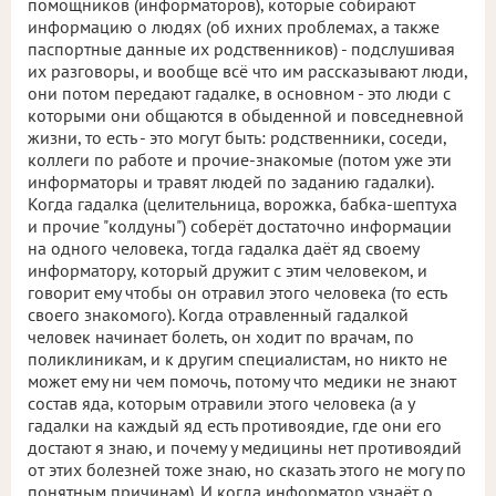
помощников (информаторов), которые собирают
информацию о людях (об ихних проблемах, а также
паспортные данные их родственников) - подслушивая
их разговоры, и вообще всё что им рассказывают люди,
они потом передают гадалке, в основном - это люди с
которыми они общаются в обыденной и повседневной
жизни, то есть - это могут быть: родственники, соседи,
коллеги по работе и прочие-знакомые (потом уже эти
информаторы и травят людей по заданию гадалки).
Когда гадалка (целительница, ворожка, бабка-шептуха
и прочие "колдуны") соберёт достаточно информации
на одного человека, тогда гадалка даёт яд своему
информатору, который дружит с этим человеком, и
говорит ему чтобы он отравил этого человека (то есть
своего знакомого). Когда отравленный гадалкой
человек начинает болеть, он ходит по врачам, по
поликлиникам, и к другим специалистам, но никто не
может ему ни чем помочь, потому что медики не знают
состав яда, которым отравили этого человека (а у
гадалки на каждый яд есть противоядие, где они его
достают я знаю, и почему у медицины нет противоядий
от этих болезней тоже знаю, но сказать этого не могу по
понятным причинам). И когда информатор узнаёт о