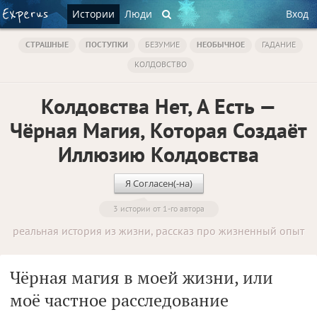
Истории
Люди
Вход
СТРАШНЫЕ
ПОСТУПКИ
БЕЗУМИЕ
НЕОБЫЧНОЕ
ГАДАНИЕ
КОЛДОВСТВО
Колдовства Нет, А Есть —
Чёрная Магия, Которая Создаёт
Иллюзию Колдовства
Я Согласен(-на)
3 истории от 1-го автора
реальная история из жизни, рассказ про жизненный опыт
Чёрная магия в моей жизни, или
моё частное расследование