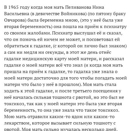
В 1965 году когда моя мать Пеливанова Нина
Васильевна (в девичестве Войникова) (по пятому браку
Овчарова) была беременна мною, (это у неё была уже
вторая беременность) она пошла на приём к психиатру
со своими жалобами. Психиатр выслушал её и сказал,
что он помочь ей ничем не может, и посоветовал ей
обратиться к гадалке, (с которой он лично был знаком)
а сам ни медля ни секунды, в этот же день отнёс
гадалке медицинскую карту моей матери, и рассказал
гадалке о моей матери всё что знал (и когда моя мать
пришла на приём к гадалке, то гадалка уже знала о
моей матери достаточно для того чтобы погадать моей
матери что было у неё в прошлом). Моя мать стала
ходить к этой гадалке, и после третьего посещения у
неё началась сильная тошнота с рвотой, но это был не
токсикоз, так как у моей матери это была уже вторая
беременность, то она уже знала что такое токсикоз.
Мою мать отравили каким-то ядом или каким-то
лекарством, которое вызывает сильную тошноту с
рвотой. Моя мать сильно мучалась несколько дней,