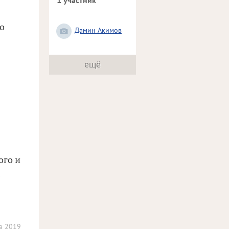
1 участник
о
Дамин Акимов
ещё
ого и
л
а 2019