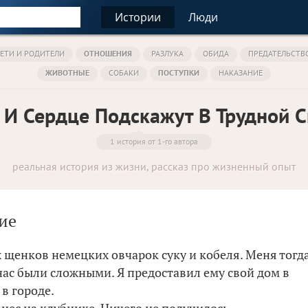
Истории
Люди
ЕТИ И РОДИТЕЛИ
ОТНОШЕНИЯ
РАЗЛУКА
ОБИДА
ПРЕДАТЕЛЬСТВ
ЖИВОТНЫЕ
СОБАКИ
ПОСТУПКИ
НАКАЗАНИЕ
 И Сердце Подскажут В Трудной 
1 история от 1-го автора
реальная история из жизни, рассказ про жизненный опыт
ие
 щенков немецких овчарок суку и кобеля. Меня тогда
ас были сложными. Я предоставил ему свой дом в
 в городе.