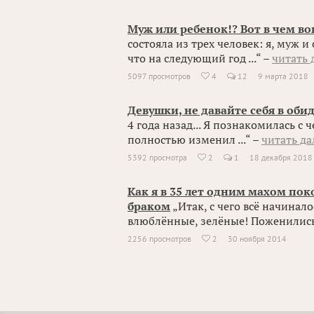
Муж или ребенок!? Вот в чем во
состояла из трех человек: я, муж и
что на следующий год ...“ –
читать 
5097 просмотров
4
12
9 марта 2018

Девушки, не давайте себя в оби
4 года назад... Я познакомилась с
полностью изменил ...“ –
читать да
5392 просмотра
2
1
18 декабря 2018

Как я в 35 лет одним махом пок
браком
„Итак, с чего всё начинал
влюблённые, зелёные! Поженились 
2256 просмотров
2
30 ноября 2014
