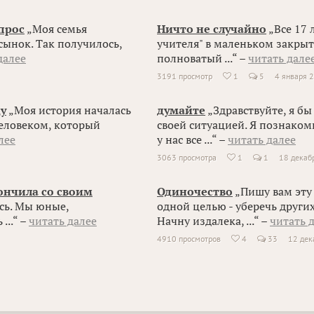
прос
„Моя семья
Ничто не случайно
„Все 17 
 сынок. Так получилось,
учителя" в маленьком закрыт
далее
полноватый ...“ –
читать дале
3191 просмотр
1
5
4 января 

ду
„Моя история началась
думайте
„Здравствуйте, я бы
 человеком, который
своей ситуацией. Я познаком
лее
у нас все ...“ –
читать далее
3063 просмотра
1
1
18 декаб

ончила со своим
Одиночество
„Пишу вам эту
ось. Мы юные,
одной целью - уберечь други
...“ –
читать далее
Начну издалека, ...“ –
читать 
4910 просмотров
4
33
12 дек
