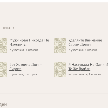
нников
Муж-Тиран Никогда Не
Уделяйте Внимание
Изменится
Своим Детям
2 участника, 1 история
2 участника, 1 история
Без Хозяина Дом —
Я Наступала На Одни 
Сирота
Те Же Грабли
1 участник, 1 история
нет участников, 1 история
дей