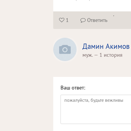
.
1
Ответить


Дамин Акимов
муж. — 1 история
Ваш ответ: