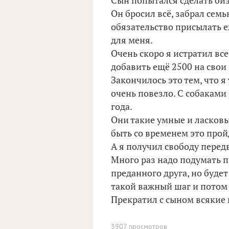
Сын попытался сделать биз
Он бросил всё, забрал семь
обязательство присылать е
для меня.
Очень скоро я истратил все
добавить ещё 2500 на свои
Закончилось это тем, что я
очень повезло. С собаками
года.
Они такие умные и ласковы
быть со временем это прой
А я получил свободу перед
Много раз надо подумать п
преданного друга, но буде
такой важный шаг и потом
Прекратил с сыном всякие
3907 просмотров