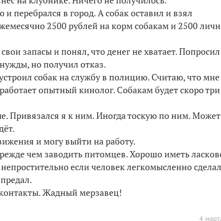
нес на клубнике. Ничего не получилось.
ю и перебрался в город. А собак оставил и взял
жемесячно 2500 рублей на корм собакам и 2500 личн
 свои запасы и понял, что денег не хватает. Попросил
 нужды, но получил отказ.
 устроил собак на службу в полицию. Считаю, что мне
 работает опытный кинолог. Собакам будет скоро три
е. Привязался я к ним. Иногда тоскую по ним. Может
дёт.
вижения и могу выйти на работу.
режде чем заводить питомцев. Хорошо иметь ласков
т непростительно если человек легкомысленно сдела
 предал.
 контакты. Жадный мерзавец!
4 март