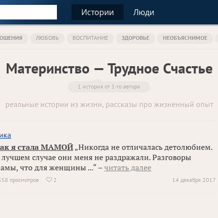
Истории
Люди
ОШЕНИЯ
ЛЮБОВЬ
ВОСПИТАНИЕ
ЗДОРОВЬЕ
НЕОБЪЯСНИМОЕ
Материнство — Трудное Счастье
1 история от 1-го автора
реальные истории из жизни, рассказы про жизненный опыт
ика
ак я стала МАМОЙ
„Никогда не отличалась детолюбием.
 лучшем случае они меня не раздражали. Разговоры
амы, что для женщины ...“ –
читать далее
558 просмотров
2
14 декабря 2017
