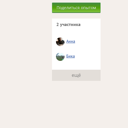
Поделиться опытом
2 участника
Анна
Бика
ещё