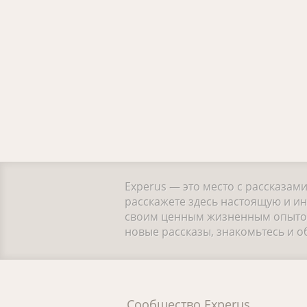
Experus — это место с рассказам
расскажете здесь настоящую и ин
своим ценным жизненным опытом.
новые рассказы, знакомьтесь и 
Сообщество Experus