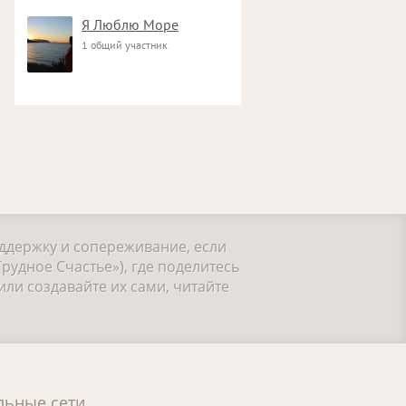
Я Люблю Море
1 общий участник
оддержку и сопереживание, если
рудное Счастье»), где поделитесь
ли создавайте их сами, читайте
льные сети