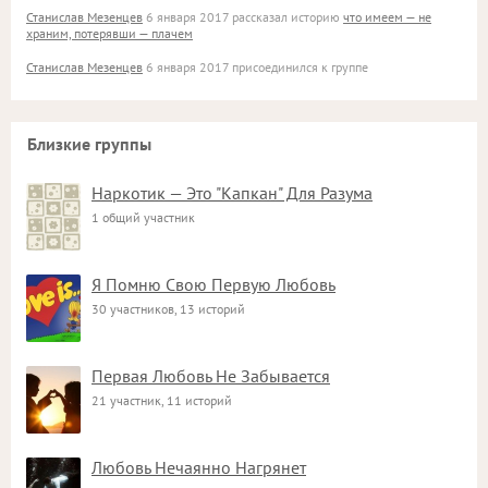
Станислав Мезенцев
6 января 2017 рассказал историю
что имеем — не
храним, потерявши — плачем
Станислав Мезенцев
6 января 2017 присоединился к группе
Близкие группы
Наркотик — Это "Капкан" Для Разума
1 общий участник
Я Помню Свою Первую Любовь
30 участников, 13 историй
Первая Любовь Не Забывается
21 участник, 11 историй
Любовь Нечаянно Нагрянет