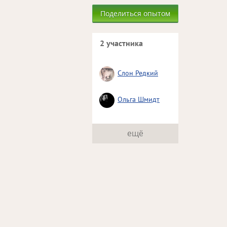
Поделиться опытом
2 участника
Слон Редкий
Ольга Шмидт
ещё