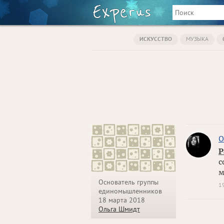
ИСКУССТВО
МУЗЫКА
О
Р
с
м
Основатель группы
1
единомышленников
18 марта 2018
Ольга Шмидт