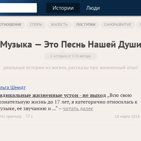
Истории
Люди
ОТНОШЕНИЯ
СПОРЫ
ЖАЛОСТЬ
ПОСТУПКИ
САМОРАЗВИТИЕ
Музыка — Это Песнь Нашей Душ
1 история от 1-го автора
реальные истории из жизни, рассказы про жизненный опыт
льга Шмидт
адикальные жизненные устои - не выход
„Всю свою
ознательную жизнь до 17 лет, я категорично относилась к
узыке, ее звучанию и ...“ –
читать далее
941 просмотр
1
18 марта 2018
