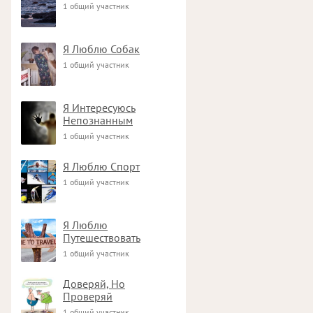
1 общий участник
Я Люблю Собак
1 общий участник
Я Интересуюсь
Непознанным
1 общий участник
Я Люблю Спорт
1 общий участник
Я Люблю
Путешествовать
1 общий участник
Доверяй, Но
Проверяй
1 общий участник