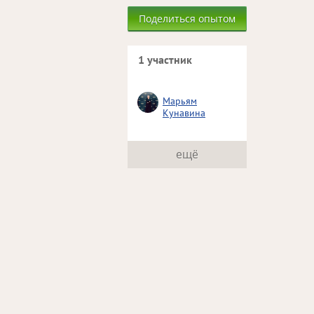
Поделиться опытом
1 участник
Марьям
Кунавина
ещё