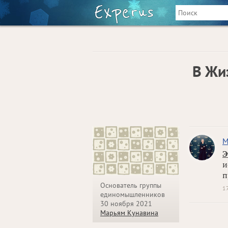
В Жи
М
Э
и
п
Основатель группы
1
единомышленников
30 ноября 2021
Марьям Кунавина