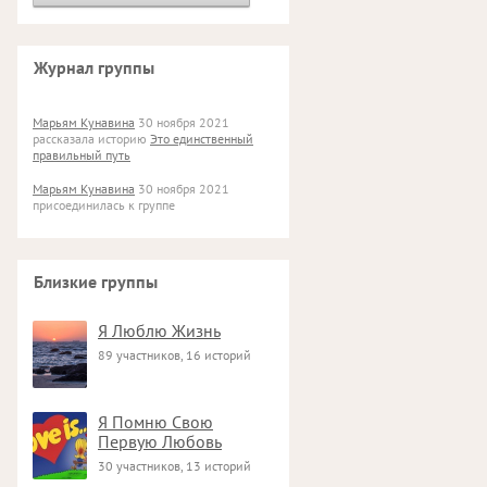
Журнал группы
Марьям Кунавина
30 ноября 2021
рассказала историю
Это единственный
правильный путь
Марьям Кунавина
30 ноября 2021
присоединилась к группе
Близкие группы
Я Люблю Жизнь
89 участников, 16 историй
Я Помню Свою
Первую Любовь
30 участников, 13 историй