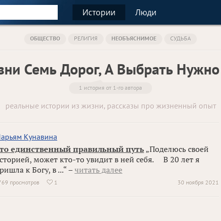
Истории
Люди
ОБЩЕСТВО
РЕЛИГИЯ
НЕОБЪЯСНИМОЕ
СУДЬБА
зни Семь Дорог, А Выбрать Нужно
1 история от 1-го автора
реальные истории из жизни, рассказы про жизненный опыт
арьям Кунавина
то единственный правильный путь
„Поделюсь своей
сторией, может кто-то увидит в ней себя. ⠀ В 20 лет я
ришла к Богу, в ...“ –
читать далее
769 просмотров
1
30 ноября 2021
