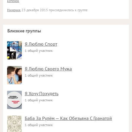
котенок
Ниночик
23 декабря 2015 присоединилась к группе
Близкие группы
Я Люблю Спорт
1 общий участник
Я Люблю Своего Мужа
1 общий участник
Я Хочу Похудеть
1 общий участник
Баба За Рулём — Как Обезьяна С Гранатой
1 общий участник