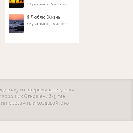
29 участников, 6 историй
Я Люблю Жизнь
89 участников, 16 историй
оддержку и сопереживание, если
г Хороших Отношений»), где
интересам или создавайте их