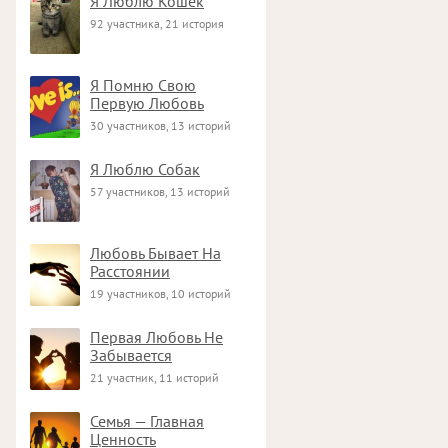
Я Люблю Кошек
92 участника, 21 история
Я Помню Свою
Первую Любовь
30 участников, 13 историй
Я Люблю Собак
57 участников, 13 историй
Любовь Бывает На
Расстоянии
19 участников, 10 историй
Первая Любовь Не
Забывается
21 участник, 11 историй
Семья — Главная
Ценность