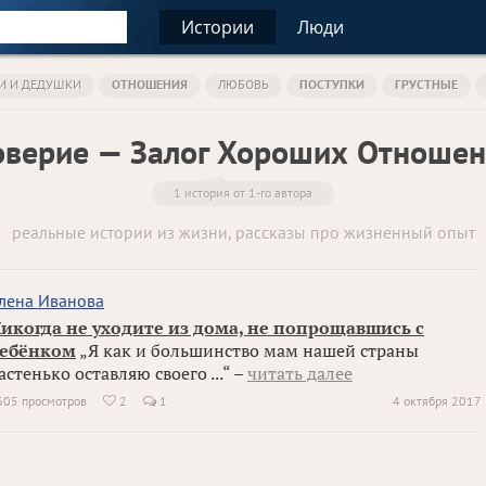
Истории
Люди
И И ДЕДУШКИ
ОТНОШЕНИЯ
ЛЮБОВЬ
ПОСТУПКИ
ГРУСТНЫЕ
верие — Залог Хороших Отноше
1 история от 1-го автора
реальные истории из жизни, рассказы про жизненный опыт
лена Иванова
икогда не уходите из дома, не попрощавшись с
ебёнком
„Я как и большинство мам нашей страны
астенько оставляю своего ...“ –
читать далее
605 просмотров
2
1
4 октября 2017
