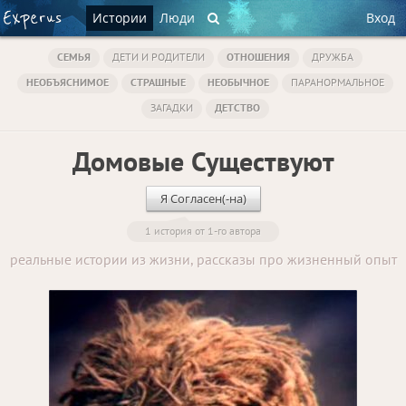
Истории
Люди
Вход
СЕМЬЯ
ДЕТИ И РОДИТЕЛИ
ОТНОШЕНИЯ
ДРУЖБА
НЕОБЪЯСНИМОЕ
СТРАШНЫЕ
НЕОБЫЧНОЕ
ПАРАНОРМАЛЬНОЕ
ЗАГАДКИ
ДЕТСТВО
Домовые Существуют
Я Согласен(-на)
1 история от 1-го автора
реальные истории из жизни, рассказы про жизненный опыт