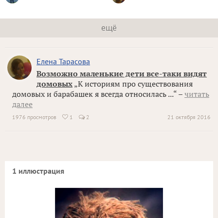
ещё
Елена Тарасова
Возможно маленькие дети все-таки видят
домовых
„К историям про существования
домовых и барабашек я всегда относилась ...“ –
читать
далее
1976 просмотров
1
2
21 октября 2016

1 иллюстрация