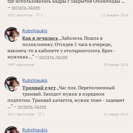
где использовались кадры с закрытия Олимпиады ...“
–
читать далее
2052 просмотра
1
12 февраля 2014

Rubshlaukis
Как я лечилась
„Заболела. Пошла в
поликлинику. Отсидев 2 часа в очереди,
наконец-то в кабинете у отоларинголога. Врач -
мужчина ...“ –
читать далее
1997 просмотров
29 января 2014
Rubshlaukis
Трамвай едет
„Час пик. Переполненный
трамвай. Заходит мужик в изрядном
подпитии. Трамвай качается, мужик тоже - задевает
...“ –
читать далее
2015 просмотров
1
21 января 2014

Rubshlaukis