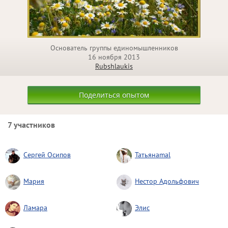
Основатель группы единомышленников
16 ноября 2013
Rubshlaukis
Поделиться опытом
7 участников
Сергей Осипов
Татьянаmal
Мария
Нестор Адольфович
Ламара
Элис