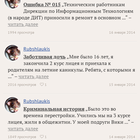
Ошибка № 015
„Техническим работникам
Дирекции по Информационным Технологиям
(в народе ДИТ) приносили в ремонт в основном ...“ –
читать далее
1994 просмотра
16 января 2014
Rubshlaukis
Заботливая дочь
„Мне было 16 лет, я
закончила 2 курс лицея и приехала к
родителям на летние каникулы. Ребята, с которыми я
...“ –
читать далее
2016 просмотров
1
15 января 2014

Rubshlaukis
Криминальная история
„Было это во
времена перестройки. Учились мы на 3 курсе
лицея, жили в общежитии. У моей подруги Вики ...“ –
читать далее
1849 просмотров
1
14 января 2014
