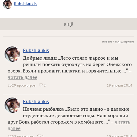
Rubshlaukis
ещё
новые /
популярные
Rubshlaukis
Добрые люди
„Лето стояло жаркое и мы
решили поехать отдохнуть на берег Онежского
озера. Взяли провиант, палатки и горячительные ...“ –
читать далее
2329 просмотров
2
19 апреля 2014

Rubshlaukis
Ночная рыбалка
„Было это давно - в далекие
студенческие девяностые годы. Наш хороший
друг Вова работал сторожем в комбинате ...“ –
читать
далее
2253 просмотра
1
10 апреля 2014
